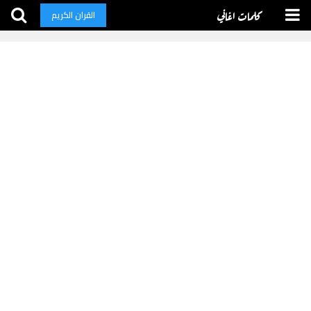
كلمات اغاني
القران الكريم