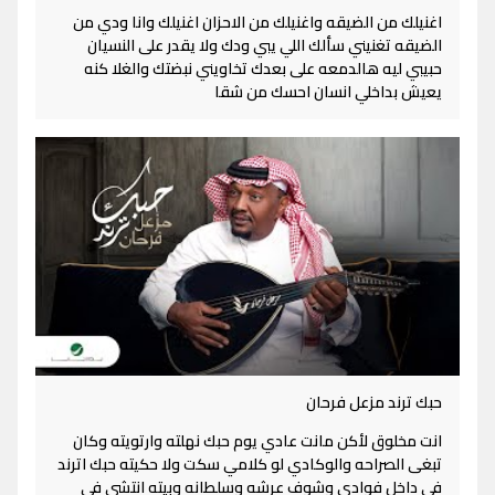
اغنيلك من الضيقه واغنيلك من الاحزان اغنيلك وانا ودي من
الضيقه تغنيني سألك اللي يبي ودك ولا يقدر على النسيان
حبيبي ليه هالدمعه على بعدك تخاويني نبضتك والغلا كنه
يعيش بداخلي انسان احسك من شقا
حبك ترند مزعل فرحان
انت مخلوق لأكن مانت عادي يوم حبك نهلته وارتويته وكان
تبغى الصراحه والوكادي لو كلامي سكت ولا حكيته حبك اترند
في داخل فوادي وشوف عرشه وسلطانه وبيته انتشي في