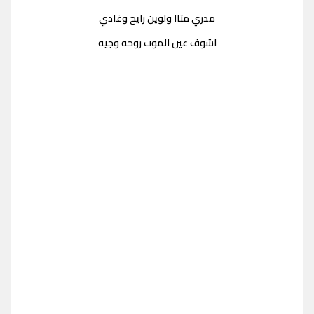
مدري متاا ولوين رايح وغادي
اشوف عين الموت روحه وجيه