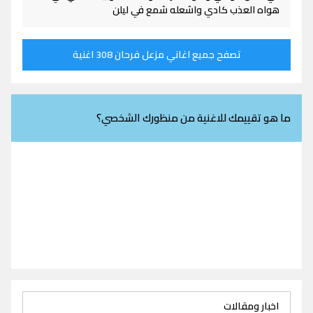
هواه العذب كادي واشعله شمع في ليلن
تصفح جميع اغاني مزعل فرحان 308 اغنية
ما هو تقييمك للاغنية من منظورك الشخصي؟
اخبار ومقالات