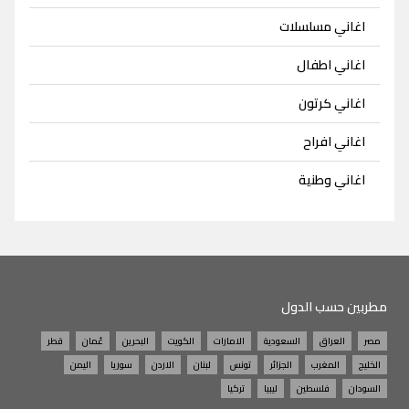
اغاني مسلسلات
اغاني اطفال
اغاني كرتون
اغاني افراح
اغاني وطنية
مطربين حسب الدول
مصر
العراق
السعودية
الامارات
الكويت
البحرين
عُمان
قطر
الخليج
المغرب
الجزائر
تونس
لبنان
الاردن
سوريا
اليمن
السودان
فلسطين
ليبيا
تركيا