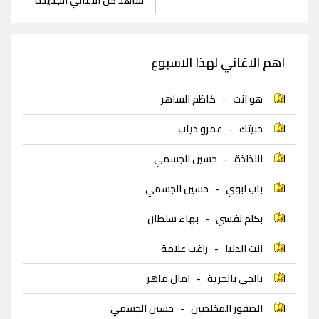
اهم الاغاني لهذا الاسبوع
هو انت
-
كاظم الساهر
حبيتك
-
عمرو دياب
اللذاذة
-
حسين الجسمي
باب ابوي
-
حسين الجسمي
بكلم نفسي
-
بهاء سلطان
انت الدنيا
-
راغب علامة
بالجي بالحرية
-
امال ماهر
الصقور المخلصين
-
حسين الجسمي