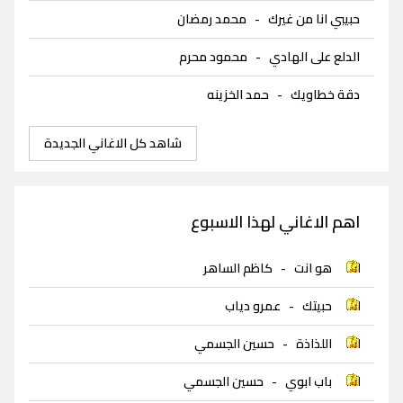
حبيبي انا من غيرك
-
محمد رمضان
الدلع على الهادي
-
محمود محرم
دقة خطاويك
-
حمد الخزينه
شاهد كل الاغاني الجديدة
اهم الاغاني لهذا الاسبوع
هو انت
-
كاظم الساهر
حبيتك
-
عمرو دياب
اللذاذة
-
حسين الجسمي
باب ابوي
-
حسين الجسمي