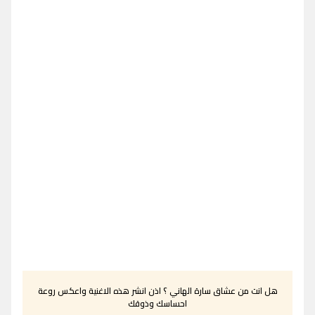
هل انت من عشاق سارة الهاني ؟ اذن انشر هذه الاغنية واعكس روعة
احساسك وذوقك