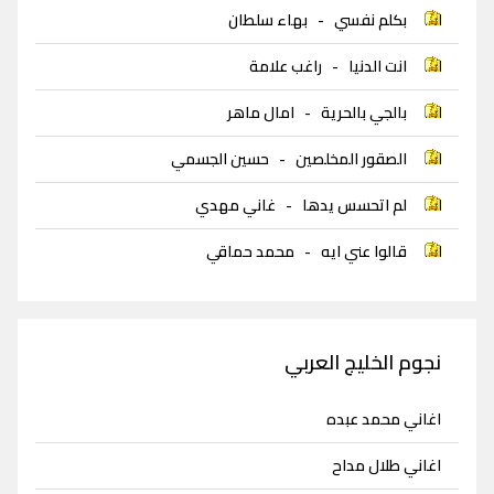
بكلم نفسي
-
بهاء سلطان
انت الدنيا
-
راغب علامة
بالجي بالحرية
-
امال ماهر
الصقور المخلصين
-
حسين الجسمي
لم اتحسس يدها
-
غاني مهدي
قالوا عني ايه
-
محمد حماقي
نجوم الخليج العربي
اغاني محمد عبده
اغاني طلال مداح