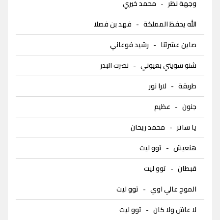
وجهة نظر
-
محمد خيري
الله يحفظ المملكة
-
فهد بن فصلا
صاين عشرتنا
-
رشيد فوعاني
شنو سويتي بعيوني
-
نصرت البدر
طربقة
-
لارا نور
جنون
-
عظيم
يا ساتر
-
محمد ريحان
هنعيش
-
توو ليت
قبطان
-
توو ليت
الموج عالي اوي
-
توو ليت
لا عاش ولا كان
-
توو ليت