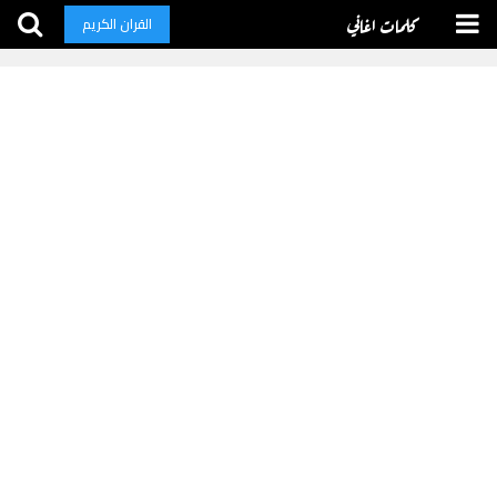
كلمات اغاني
القران الكريم