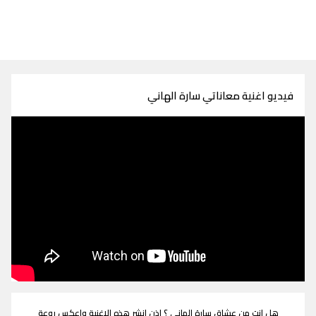
فيديو اغنية معاناتي سارة الهاني
هل انت من عشاق سارة الهاني ؟ اذن انشر هذه الاغنية واعكس روعة