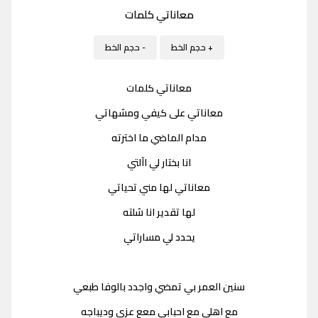
معاناتي كلمات
+ حجم الخط
- حجم الخط
معاناتي كلمات
معاناتي على كيفي ومشهاتي
مدام الماضي ما اخترته
انا بختار لي اآلتي
معاناتي لها مني تحياتي
لها تقدير انا شلته
يحدد لي مساراتي
سنين العمر بي تمضي واجدد بالوفا طبعي
مع اهلي مع احبابي معع عزي وديباجه