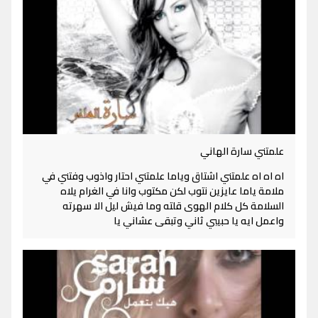
علمتني سارة الهاني
اه اه اه علمتني اشتاق وياما علمتني احتار واذوب وفتني في
ملامة ياما عايزين نتوب لكن مكتوب وانا في الغرام يلاه
السلامة كل كلام الهوى قلته وما فيش ليل الا سهرته
واعمل ايه يا حبيبي ثاني وتبقى عشاني يا