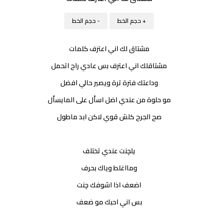
+ حجم الخط
- حجم الخط
مشتاق لك اني اعترف كلمات
مشتاقلك اني اعترف بس عادي راح اتحمل
وداعتك فترة ترة ويصير حالي افضل
مو حلوة من عندي اضل اسأل على المايسأل
صح الجرح كلش قوي لاكن ابد ماطول
يلچنت عندي تختلف
ومااغلط وياك بحرف
اضعف اذا اشوفك چنت
بس اني احبك مو ضعف