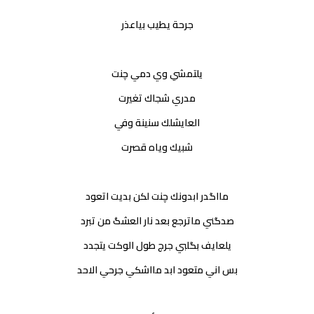
جرحة يطيب بياعذر
يلتمشي وي دمي چنت
مدري شجاك تغيرت
العايشلك سنينة وفي
شبيك وياه قصرت
مااگدر ابدونك چنت لكن بديت اتعود
صدگني ماترجع بعد نار العشگ من تبرد
يلعايف بگلبي جرج طول الوكت يتجدد
بس اني متعود ابد مااشكي جرحي الاحد