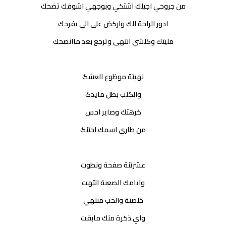
من جروحي اجيلك اشتكي وبوجهي اشوفك تضحك
ادور الراحة الك واركض على الي يفرحك
مليتك وكلشي انتهى وترجع بعد ماانصحك
نهيتة موظوع العشگ
والگلب بطل مايدگ
كرهتك وصاير احس
من طاري اسمك اختنگ
عشرتنة صفحة ونطوت
وايامك الصعبة انتهت
خلصنة والحب منتهي
واي ذكرة منك مابقت