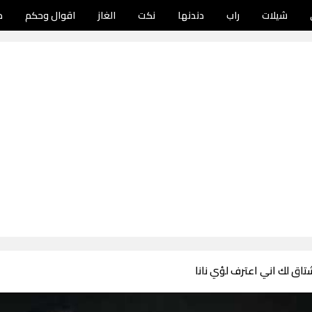
شيلات
راب
دندنها
نكت
الغاز
اقوال وحكم
د
اق لك اني اعترف لؤي نانا