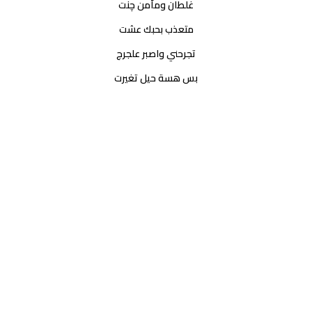
غلطان ومأمن چنت
متعذب بحبك عشت
تجرحني واصبر علجرج
بس هسة حيل تغيرت