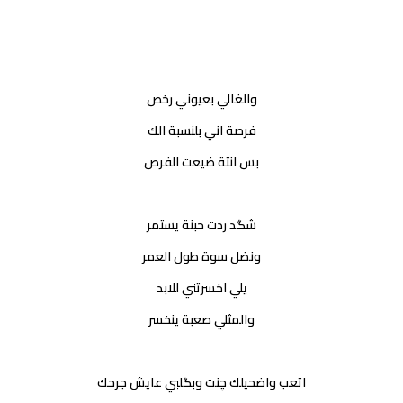
والغالي بعيوني رخص
فرصة اني بلنسبة الك
بس انتة ضيعت الفرص
شگد ردت حبنة يستمر
ونضل سوة طول العمر
يلي اخسرتني للابد
والمثلي صعبة ينخسر
اتعب واضحيلك چنت وبگلبي عايش جرحك