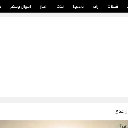
شيلات
راب
دندنها
نكت
الغاز
اقوال وحكم
د
ال عدي