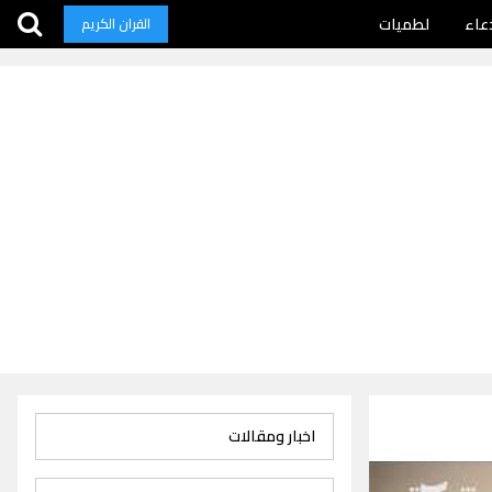
عاء
لطميات
القران الكريم
اخبار ومقالات