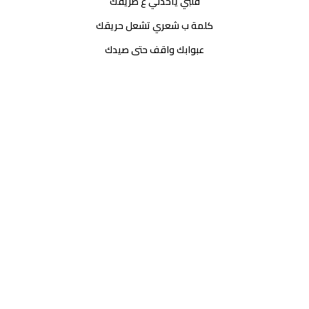
قلبي ياخدني ع طريقك
كلمة ب شعري تشعل حريقك
عبوابك واقف حتى صيدك