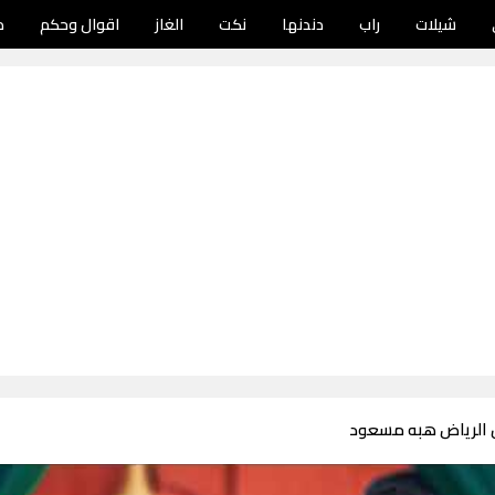
شيلات
راب
دندنها
نكت
الغاز
اقوال وحكم
د
 الرياض هبه مسعود