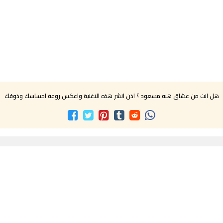
هل انت من عشاق هبه مسعود ؟ اذن انشر هذه الاغنية واعكس روعة احساسك وذوقك