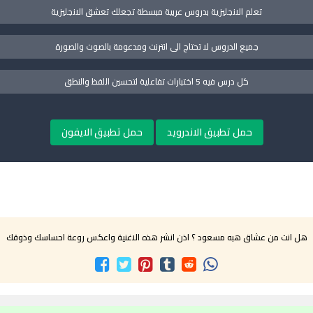
تعلم الانجليزية بدروس عربية مبسطة تجعلك تعشق الانجليزية
جميع الدروس لا تحتاج الى انترنت ومدعومة بالصوت والصورة
كل درس فيه 5 اختبارات تفاعلية لتحسين اللفظ والنطق
حمل تطبيق الاندرويد
حمل تطبيق الايفون
هل انت من عشاق هبه مسعود ؟ اذن انشر هذه الاغنية واعكس روعة احساسك وذوقك