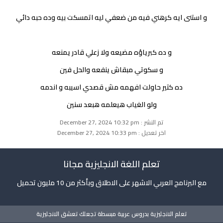
و استنى ايه كرهني فيه من ضعفي ليه اتمسكت بيه وده حبه دائي
و ده كبرياؤه مضيعه ولا زعلي قادر يمنعه
و سكوتي مبقاش ينفعه والحل فين
ده كتير حاولت افهمه مش قصدي اسيبه و اندمه
ولو الغياب هيعلمه هبعد سنين
تم النشر : December 27, 2024 10:32 pm
اخر تعديل : December 27, 2024 10:33 pm
تعلم اللغة الانجليزية مجانا
مع البرنامج العربي الاشهر على الاطلاق وبأكثر من 10 مليون تحميل
تعلم الانجليزية بدروس عربية مبسطة تجعلك تعشق الانجليزية