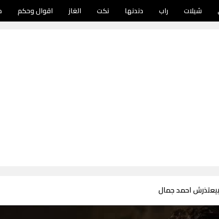
شيلات
راب
دندنها
نكت
الغاز
اقوال وحكم
د
بيعتذرش احمد جمال