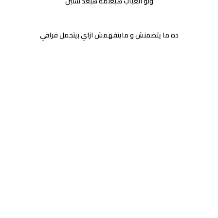
ولو الغياب هيعلمه هبعد سنين
ده ما يتضمنش و مايتفهمش ازاي بيتحمل فراقي