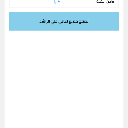
ملحن الاغنية :
كارا
تصفح جميع اغاني علي الراشد