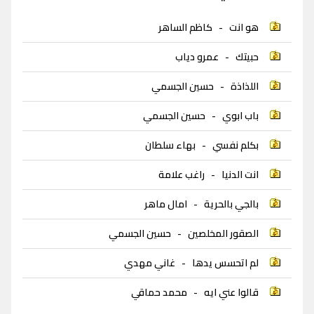
هو انت
-
كاظم الساهر
حبيتك
-
عمرو دياب
اللذاذة
-
حسين الجسمي
باب ابوي
-
حسين الجسمي
بكلم نفسي
-
بهاء سلطان
انت الدنيا
-
راغب علامة
بالجي بالحرية
-
امال ماهر
الصقور المخلصين
-
حسين الجسمي
لم اتحسس يدها
-
غاني مهدي
قالوا عني ايه
-
محمد حماقي