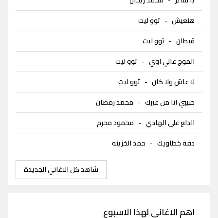
هنعيش
-
توو ليت
قبطان
-
توو ليت
الموج عالي اوي
-
توو ليت
لا عاش ولا كان
-
توو ليت
حبيبي انا من غيرك
-
محمد رمضان
الدلع على الهادي
-
محمود محرم
دقة خطاويك
-
حمد الخزينه
شاهد كل الاغاني الجديدة
اهم الاغاني لهذا الاسبوع