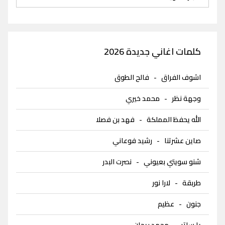
كلمات اغاني جديدة 2026
اشوف الفراق
-
فالح الطوق
وجهة نظر
-
محمد خيري
الله يحفظ المملكة
-
فهد بن فصلا
صاين عشرتنا
-
رشيد فوعاني
شنو سويتي بعيوني
-
نصرت البدر
طربقة
-
لارا نور
جنون
-
عظيم
يا ساتر
-
محمد ريحان