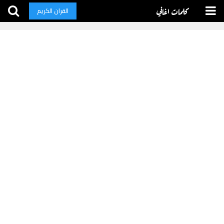
كلمات اغاني
القران الكريم