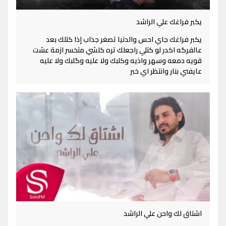
يكبر فراغك علي الراشد
يكبر فراغك جاي احس والدنيا تصغر جذاب إذا كتلك بعد
عالفرگه اكدر لو كتلي راجعلك تره كلشي متخسر ازمة عشت
قويه دمعه وسهر واذيه وكلبك ولا عليه وگلبك ولا عليه
عايفني بنار وانتظر اي خبر
اشتاق لك واحن علي الراشد