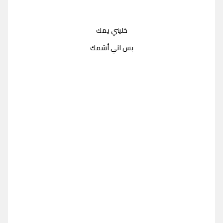
خليني يمك
بس اني أشمك