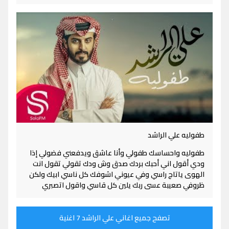
طفوليه علي الراشد
طفوليه واحساسك طفولي وأنا عاشق ويدفعني فضولي إذا
ودي أقول اني أحبك بردك صدق وش ودك تقولي تقول انت
الهوى ياتاج راسي وفي عيوني اشوفك كل ناسي ابيك ولكن
ظروفي صعيبة عسى ربك يلين كل قاسي واقول اتصبري
تصفح جميع اغاني علي الراشد 7 اغنية