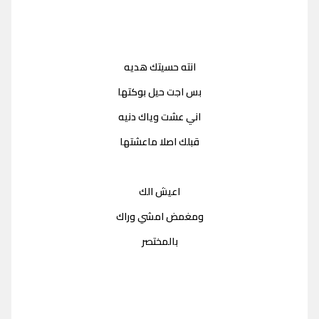
انته حسيتك هديه
بس اجت حيل بوكتها
اني عشت وياك دنيه
قبلك اصلا ماعشتها
اعيش الك
ومغمض امشي وراك
بالمختصر