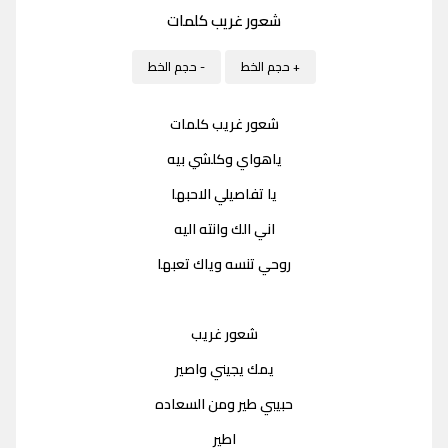
شعور غريب كلمات
+ حجم الخط
- حجم الخط
شعور غريب كلمات
ياهواي وكلشي بيه
يا تفاصيلي الاحبها
اني الك وانته اليه
روحي تنسه وياك تعبها
شعور غريب
يمك يجيني واصير
حبيبي طير ومن السعاده
اطير