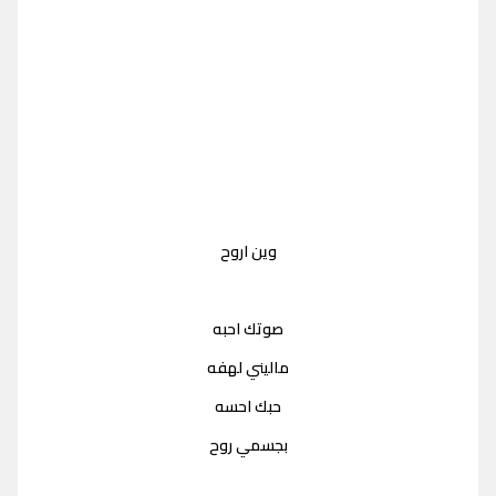
وين اروح
صوتك احبه
ماليني لهفه
حبك احسه
بجسمي روح