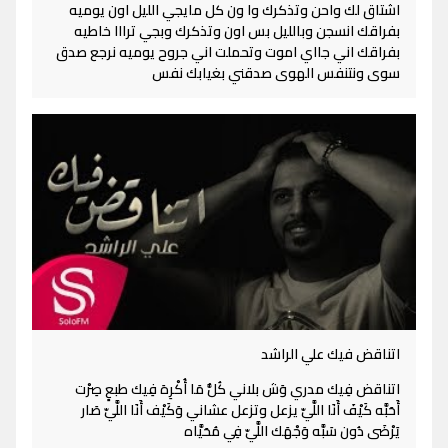
اشتاق لك واحن وتذكرك وا ون كل مايجي الليل اون يوميه
بفراقك انسجن وبالليل بس اون وتذكرك وبجي ترااا خاطيه
بفراقك اني جااي اموت وتحملت اني جروح يوميه نرجع صدق
سوى ونتنفس الهوى صدقني بغيابك نفس
اتناقض فيك علي الراشد
اتناقض فِيك مدري وَش بلاني كُلُّ مَا أُكْرِهَ فِيك طبعٍ صِرْت
أَحَبَّه كَيْفَ أَنَا اللَّيّ يزعل وتزعل عشاني وَكَيْف أَنَا اللَّيّ صَار
يَرْضَى دُون سَبَّه وَجْهَك اللَّيّ فِي مُحَيَّاه