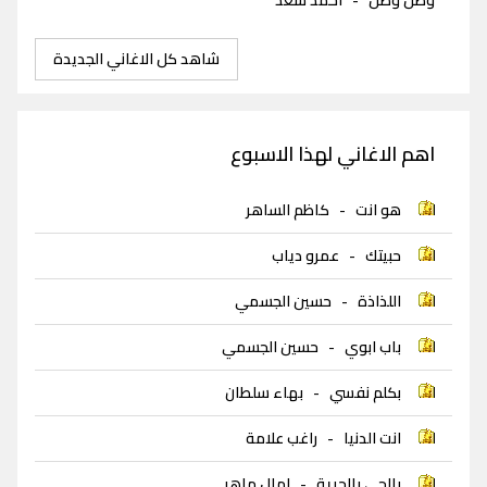
شاهد كل الاغاني الجديدة
اهم الاغاني لهذا الاسبوع
هو انت
-
كاظم الساهر
حبيتك
-
عمرو دياب
اللذاذة
-
حسين الجسمي
باب ابوي
-
حسين الجسمي
بكلم نفسي
-
بهاء سلطان
انت الدنيا
-
راغب علامة
بالجي بالحرية
-
امال ماهر