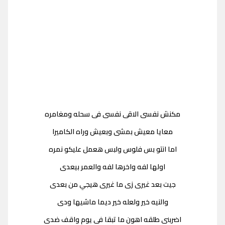
مكنش نفسى الاقى نفسى فى سحله ومغامره
معايا معيش بمشى وبعيش وراه الكاميرا
اما انتو بس فلوس ولبس هعمل عليكو نمره
اولها لفه واخرها لفه والعمر بيعدى
جيت بعد غيرى زى ما غيرى هيجي من بعدى
والنيه خير ولعله خير ديما ماشيها ودى
اضربنى طلقه اهون ما تبقا فى يوم واقف ضدى