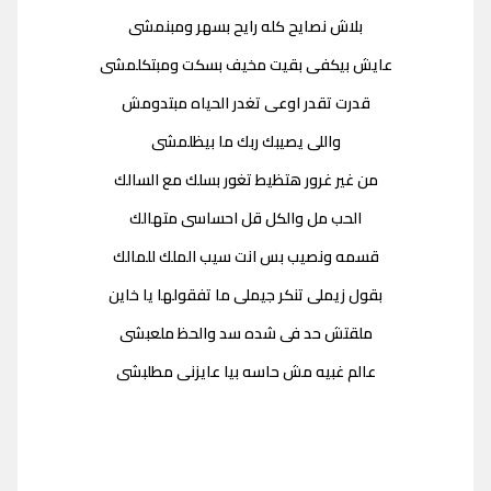
بلاش نصايح كله رايح بسهر ومبنمشى
عايش بيكفى بقيت مخيف بسكت ومبتكلمشى
قدرت تقدر اوعى تغدر الحياه مبتدومش
واللى يصيبك ربك ما بيظلمشى
من غير غرور هتظيط تغور بسلك مع السالك
الحب مل والكل قل احساسى متهالك
قسمه ونصيب بس انت سيب الملك للمالك
بقول زيملى تنكر جيملى ما تفقولها يا خاين
ملقتش حد فى شده سد والحظ ملعبشى
عالم غبيه مش حاسه بيا عايزنى مطلبشى