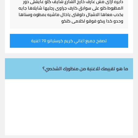
دايره ازاى مش عارف خارج الشارع شايف كلو عايشلى دور
المظبوط كلو على سوابق كارف جراوى رجليها شايلاها جايه
بكدب معاها الاشبال دلوقتى ياخال ماشيه بمطوه وسناها
وحدو كدا ربكو فوقو لكلامى كلكو
تصفح جميع اغاني كريم كرستيانو 70 اغنية
ما هو تقييمك للاغنية من منظورك الشخصي؟