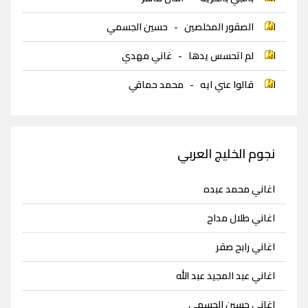
الصقور المخلصين
-
حسين الجسمي
لم اتحسس يدها
-
غاني مهدي
قالوا عني ايه
-
محمد حماقي
نجوم الخليج العربي
اغاني محمد عبده
اغاني طلال مداح
اغاني رابح صقر
اغاني عبد المجيد عبد الله
اغاني حسين الجسمي