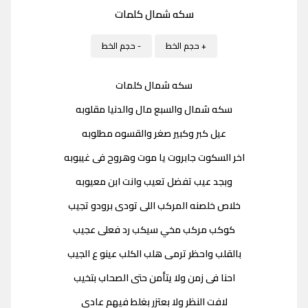
سكه شمال كلمات
+ حجم الخط
- حجم الخط
سكه شمال كلمات
سكه شمال والسبع مال والدنيا مقلوبه
عيل كبر وكبير صغر والقسوه مطلوبه
اخر السكوت جابروت يا موت وهروح فى غيبوبه
وبجد عيب تفضل تعيب وانت ابن معيوبه
خلاص خلصنه المركب اللى تودى برودو تجيب
كوكب مركب مخي سيكب رد فعلى عجيب
بالقلب واحظر ترمى هلب الكلب عينو ع الجيب
احنا فى زمن ولا يتأمن حتى الصحاب بتخيب
لافت النظر ولا بعتزر بغلط فيهم عادى