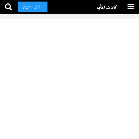
كلمات اغاني
القران الكريم