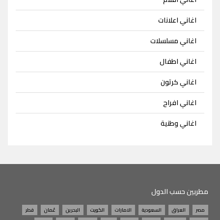
اغاني اعلانات
اغاني مسلسلات
اغاني اطفال
اغاني كرتون
اغاني افراح
اغاني وطنية
مطربين حسب الدول
مصر
العراق
السعودية
الامارات
الكويت
البحرين
عُمان
قطر