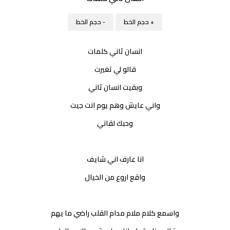
+ حجم الخط
- حجم الخط
انسان ثاني كلمات
قالو لي تغيرت
وبقيت انسان ثاني
واني عايش وهم يوم انت جيت
وحبك لقاني
انا عارف اني شايف
واقع اروع من الخيال
واسمع كلام ملام مدام القلب راضي ما يهم