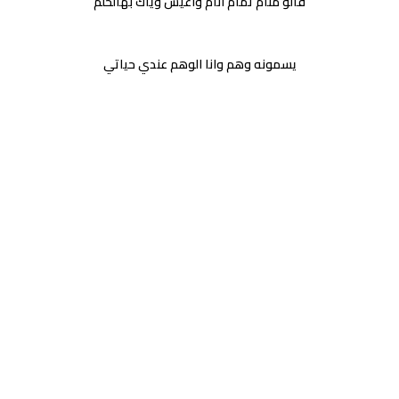
قالو منام تمام انام واعيش وياك بهالحلم
يسمونه وهم وانا الوهم عندي حياتي