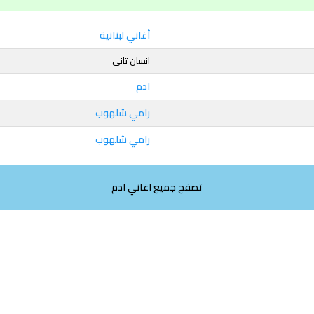
أغاني لبنانية
انسان ثاني
ادم
رامي شلهوب
رامي شلهوب
تصفح جميع اغاني ادم