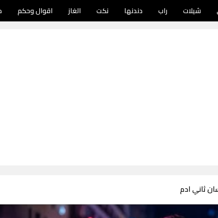
شيلات
راب
دندنها
نكت
الغاز
اقوال وحكم
د
ان ثاني ادم