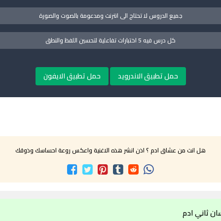
جميع الدروس لا تحتاج الى انترنت ومدعومة بالصوت والصورة
كل درس فيه 5 اختبارات تفاعلية لتحسين اللفظ والنطق
حمل تطبيق الاندرويد
حمل تطبيق الايفون
هل انت من عشاق ادم ؟ اذن انشر هذه الاغنية واعكس روعة احساسك وذوقك
ان ثاني ادم