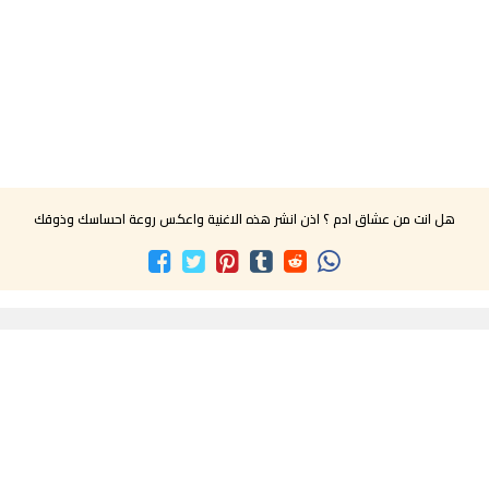
هل انت من عشاق ادم ؟ اذن انشر هذه الاغنية واعكس روعة احساسك وذوقك