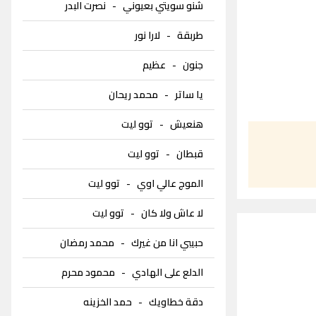
شنو سويتي بعيوني
-
نصرت البدر
طربقة
-
لارا نور
جنون
-
عظيم
يا ساتر
-
محمد ريحان
هنعيش
-
توو ليت
قبطان
-
توو ليت
الموج عالي اوي
-
توو ليت
لا عاش ولا كان
-
توو ليت
حبيبي انا من غيرك
-
محمد رمضان
الدلع على الهادي
-
محمود محرم
دقة خطاويك
-
حمد الخزينه