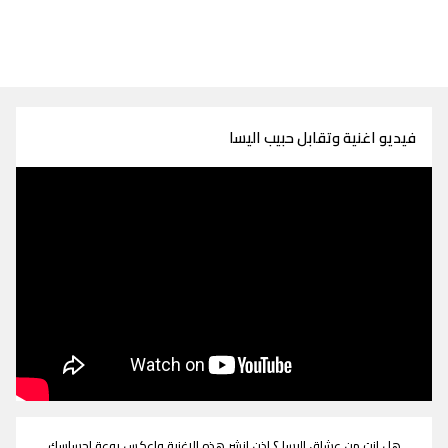
فيديو اغنية وتقابل حبيب اليسا
هل انت من عشاق اليسا ؟ اذن انشر هذه الاغنية واعكس روعة احساسك