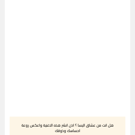
هل انت من عشاق اليسا ؟ اذن انشر هذه الاغنية واعكس روعة
احساسك وذوقك