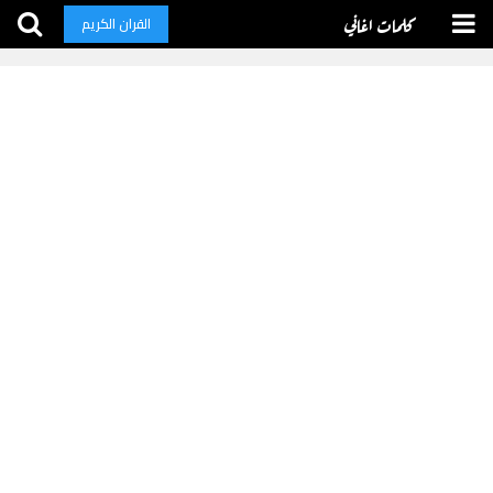
كلمات اغاني
القران الكريم