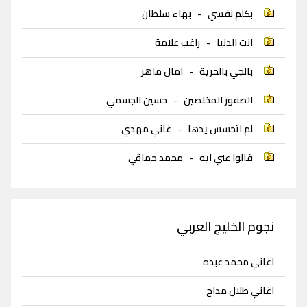
بكلم نفسي
-
بهاء سلطان
انت الدنيا
-
راغب علامة
بالجي بالحرية
-
امال ماهر
الصقور المخلصين
-
حسين الجسمي
لم اتحسس يدها
-
غاني مهدي
قالوا عني ايه
-
محمد حماقي
نجوم الخليج العربي
اغاني محمد عبده
اغاني طلال مداح