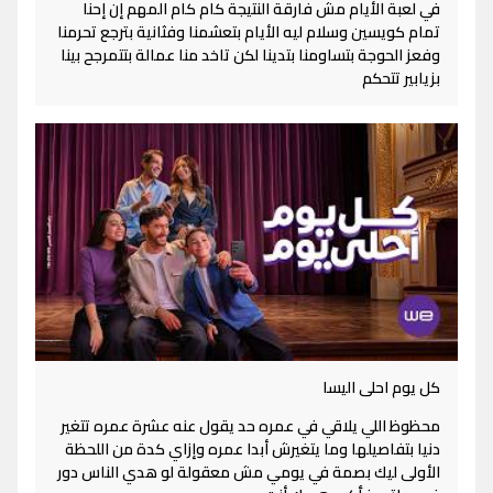
في لعبة الأيام مش فارقة النتيجة كام كام المهم إن إحنا
تمام كويسين وسلام ليه الأيام بتعشمنا وفثانية بترجع تحرمنا
وفعز الحوجة بتساومنا بتدينا لكن تاخد منا عمالة بتتمرجح بينا
بزيابير تتحكم
كل يوم احلى اليسا
محظوظ اللي يلاقي في عمره حد يقول عنه عشرة عمره تتغير
دنيا بتفاصيلها وما يتغيرش أبدا عمره وإزاي كدة من اللحظة
الأولى ليك بصمة في يومي مش معقولة لو هدي الناس دور