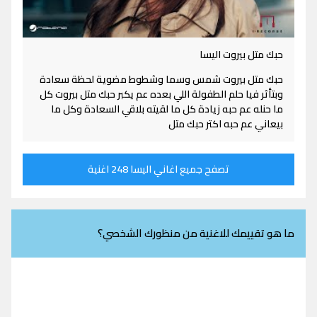
حبك متل بيروت اليسا
حبك متل بيروت شمس وسما وشطوط مضوية لحظة سعادة
وبتأثر فيا حلم الطفولة اللي بعده عم يكبر حبك متل بيروت كل
ما حنله عم حبه زيادة كل ما لقيته بلاقي السعادة وكل ما
بيعاني عم حبه اكتر حبك متل
تصفح جميع اغاني اليسا 248 اغنية
ما هو تقييمك للاغنية من منظورك الشخصي؟