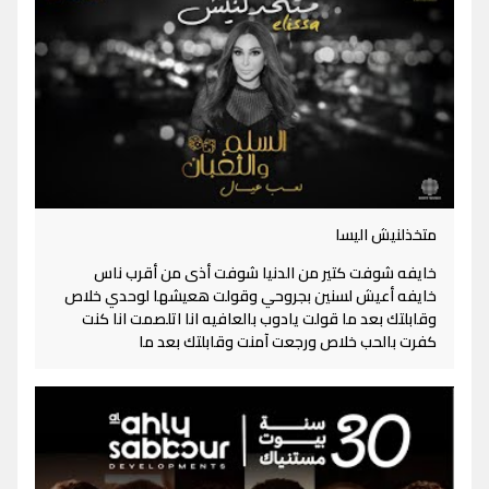
متخذلنيش اليسا
خايفه شوفت كتير من الدنيا شوفت أذى من أقرب ناس
خايفه أعيش لسنين بجروحي وقولت هعيشها لوحدي خلاص
وقابلتك بعد ما قولت يادوب بالعافيه انا اتلصمت انا كنت
كفرت بالحب خلاص ورجعت آمنت وقابلتك بعد ما