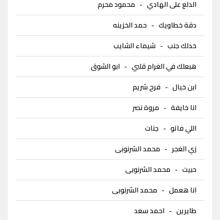
الدلع على الهادي
-
محمود محرم
دقة خطاويك
-
حمد الخزينه
خدلك جنب
-
شيماء الشايب
هبعلك في الغرام قلبي
-
ابو الشوق
ابن خيال
-
فرح شريم
انا خايفة
-
مروة نصر
اللي فاتو
-
جنات
زي الغجر
-
محمد الشرنوبى
حبيت
-
محمد الشرنوبى
انا هعمل
-
محمد الشرنوبى
طايرين
-
احمد سعد