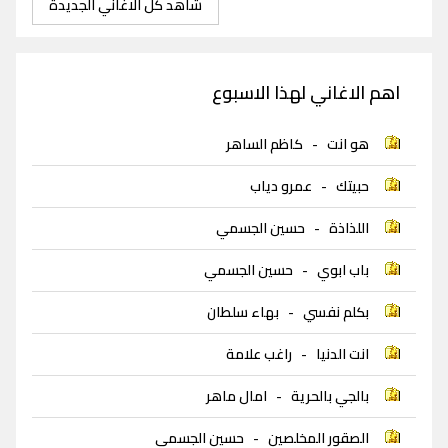
شاهد كل الاغاني الجديدة
اهم الاغاني لهذا الاسبوع
هو انت
-
كاظم الساهر
حبيتك
-
عمرو دياب
اللذاذة
-
حسين الجسمي
باب ابوي
-
حسين الجسمي
بكلم نفسي
-
بهاء سلطان
انت الدنيا
-
راغب علامة
بالجي بالحرية
-
امال ماهر
الصقور المخلصين
-
حسين الجسمي