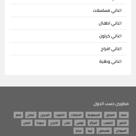
اغاني مسلسلات
اغاني اطفال
اغاني كرتون
اغاني افراح
اغاني وطنية
مطربين حسب الدول
مصر
العراق
السعودية
الامارات
الكويت
البحرين
عُمان
قطر
الخليج
المغرب
الجزائر
تونس
لبنان
الاردن
سوريا
اليمن
السودان
فلسطين
ليبيا
تركيا