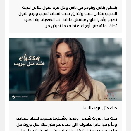
بتتعلق بناس وبتودع في ناس وكل مرة تقول خلاص لقيت
النصيب بتقابل حبيب وتفارق حبيب تتساب تسيب وبردو تقول
نصيب وآه يا قلبي مبقتش عارفة أنت الضعيف ولا العنيد
تحلف ماتعدش أوجاعك تحلف ما تحبش من
حبك متل بيروت اليسا
حبك متل بيروت شمس وسما وشطوط مضوية لحظة سعادة
وبتأثر فيا حلم الطفولة اللي بعده عم يكبر حبك متل بيروت كل
ما حنله عم حبه زيادة كل ما لقيته بلاقي السعادة وكل ما