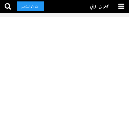
كلمات اغاني
القران الكريم