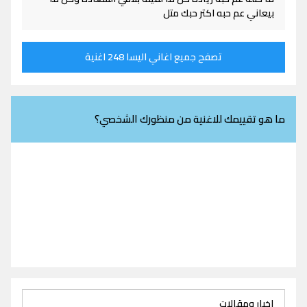
بيعاني عم حبه اكتر حبك متل
تصفح جميع اغاني اليسا 248 اغنية
ما هو تقييمك للاغنية من منظورك الشخصي؟
اخبار ومقالات