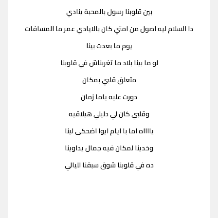
بين قلوبنا رسول بالمحبة ينادي
دا السلام ليه اصول من امتي كان بالايادي عمر ما المسافات
يوم ما بعدت بينا
لو ما بينا بلاد ما تغربناش في قلوبنا
متعلق قلبي بمكان
دورت عليه ياما زمان
وقلبي كان لي دليلي هيلاقيه
يااااه اما با ايام ایوا اضحكى لينا
وخدينا لمكان فيه جمال يداوينا
ده في قلوبنا شوق سبقنا لليالي