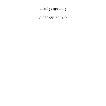
ويـاك جربت وشفـت
كل المصايب والهـم