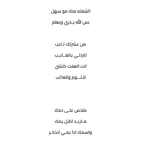
الشفته منك مو سهل
بس الله يـدري ويعلم
من عشرتك تـايب
لتردلـي يالغــايـب
انت العفت كلشي
لتـلـــوم ولتعاتب
متحس علـى دمك
مـاريـد اظـل يمك
واسمك اذا يمـي انذكـر