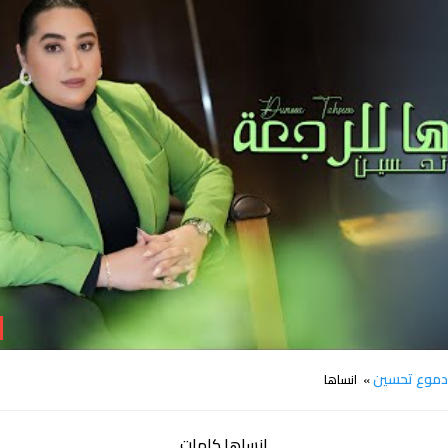
كلمات اغنية انساها دموع تحسين
موع تحسين
» انساها
انساها كلمات