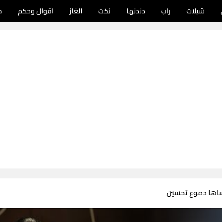
شيلات
راب
دندنها
نكت
الغاز
اقوال وحكم
د
ساها دموع تحسين