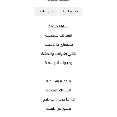
+ حجم الخط
- حجم الخط
انساها كلمات
انسـاهـا للـرجعــة
متغشني بـالدمعـة
شلـي بغـرامك والعشگ
وعيـونك الـوسعـة
تتـوقـع بســرعـة
انسـالك الوجعـة
لااا يـا حبيبي ابـو طبـع
ميجوز من طبعـة