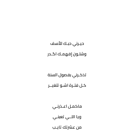
حيـرني حبـك للأسف
وشلـون إفهمـك اگـدر
تذكـرني بفصول السنة
كـل فتـرة اشـو تتغيــر
ماكمـل اعـذرنـي
ويا اللــي تعبنـي
من عشرتك تايـب