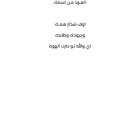
اتعـوذ مـن اسمك
اوف شكثر همـك
وجروحك وظلمك
اي والله لـو صرت الهوة