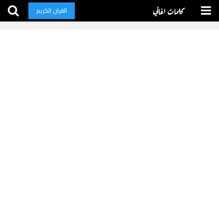
كلمات اغاني
القران الكريم