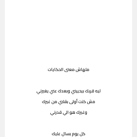
ملهاش معنى الحكايات
ليه قربك بيحييني وبعدك عني يغيرني
مش كنت أولى بقلبي من غيرك
وغيرك هو الي قدرني
كل يوم بسال عليك