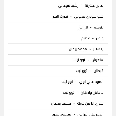
صاين عشرتنا
-
رشيد فوعاني
شنو سويتي بعيوني
-
نصرت البدر
طربقة
-
لارا نور
جنون
-
عظيم
يا ساتر
-
محمد ريحان
هنعيش
-
توو ليت
قبطان
-
توو ليت
الموج عالي اوي
-
توو ليت
لا عاش ولا كان
-
توو ليت
حبيبي انا من غيرك
-
محمد رمضان
الدلع على الهادي
-
محمود محرم