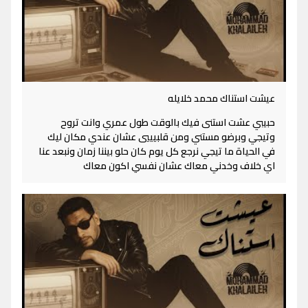
عيشت استناك محمد خلايله
حبيبي عشت استنى فيك بالوقت طول عمري وانت تروح
وتيجي وبرضو مستني ومن قلبيييي عشان عندي مكان ليك
في الحياة ما تيجي نرجع كل يوم كان حلو بيننا زمان ونبعد عنا
اي خلاف وخدني معاك عشان نفسي اكون معاك