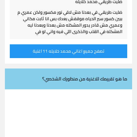
ضليت طريقي محمد خلايله
ضليت طريقي في بعدنا مش لاقي نور مكسور ولكن عمري م
ببين كسور سير الحياه موقفش بعدك بس انا ثابت مكاني
وعمري مش قادر يدور المشكله مش بعدنا وبعدنا ليه
المشكله في القلب والذكرى اللي فيه واني لو في
تصفح جميع اغاني محمد خلايله 11 اغنية
ما هو تقييمك للاغنية من منظورك الشخصي؟