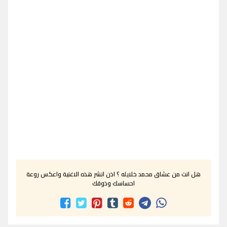
هل انت من عشاق محمد خلايله ؟ اذن انشر هذه الاغنية واعكس روعة
احساسك وذوقك