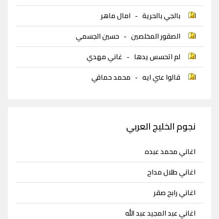
بالجي بالحرية
-
امال ماهر
الصقور المخلصين
-
حسين الجسمي
لم اتحسس يدها
-
غاني مهدي
قالوا عني ايه
-
محمد حماقي
نجوم الخليج العربي
اغاني محمد عبده
اغاني طلال مداح
اغاني رابح صقر
اغاني عبد المجيد عبد الله