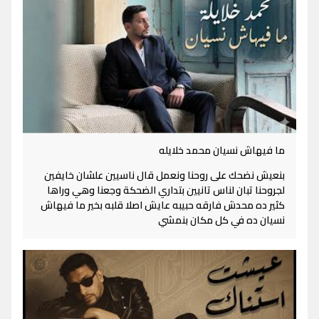
ما فيهاش نسيان محمد خلايله
بنعيش نضحك على روحنا ونعمل قال ناسيين علشان خايفين
لجروحنا تبان لناس تانيين بتداري الضحكة وجعنا وهي وراها
كثير ده محدش فارقه حبيبه عايش اصلا قلبه بخير ما فيهاش
نسيان ده في كل مكان بنمشي