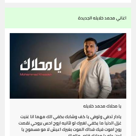
اغاني محمد خلايله الجديدة
يا محلاك محمد خلايله
يادار تدفي وتوفي يا كف وشابك بكفي الك مهما انا غنيت
غزل الدنيا ما يكفي لغيرك لو لثانيه اروح احس بروحي نقصت
روح اموت فيك فداك الموت بغيرك اعيش لا مو مسموح يا
اردن حلو يا محلاك قلبي مالو الا