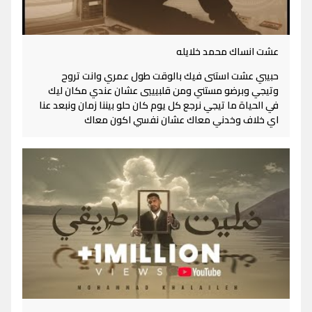
عشت انساك محمد خلايله
حبيبي عشت استنى فيك بالوقت طول عمري وانت تروح
وتيجي وبرضو مستني ومن قلبيييي عشان عندي مكان ليك
في الحياة ما تيجي نرجع كل يوم كان حلو بيننا زمان ونبعد عنا
اي خلاف وخدني معاك عشان نفسي اكون معاك