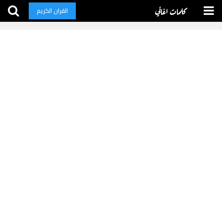
كلمات اغاني
القران الكريم