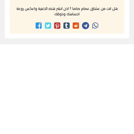
هل انت من عشاق عصام صاصا ؟ اذن انشر هذه الاغنية واعكس روعة
احساسك وذوقك