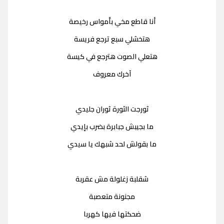
أنا قاطع مخي بأمواس رخيصة
هتخشلي سبع ترجع فريسة
هتعلي الصوت هترجع في كيسة
آخرك معروف
ثورجت الثورة ثوران جليدي
ما بجيبش جبابرة بضرب بإيدي
ما بقولش لحد شبهك يا سيدي
شقلبة زغلولة مش عقربة
مجنونة متعصبة
ضحكتها فيها كهربا