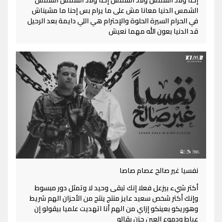
إحنا ولاد الشمس ولاد الشمس إحنا ولاد الشمس الشمس
الشمس الدنيا معانا مش على ما يرام بس إحنا ما مشيناش
في الحرام السيرة الحلوة والإحترام هي اللي دايمة بعد الرحيل
قد الدنيا بعون الله مهما نعيش
نفسيا غير صالح عصام صاصا
أكتر شيء بيزعل فعلا إنك تبقى وحيد لا وتمثل دور مبسوط
وإنك أكتر شخص سعيد عايز منتج ينتج من الأحزان الهم شريط
وهوريكو بعينكو إزاي من الهم أنا اتهديت علميا بيقولو إن
عياط ودموع العين حزن بقالو