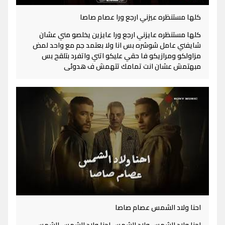
كلها مستنظره عيزني ارجع ورا عصام صاصا
كلها مستنظره عايزني ارجع ورا عايزين يخلصو مني عشان
شايفني عامل شوشره بس انا ولا بعتمد جم مع واحد لمض
مزاولكو ومرازيكو فا حقي عليكو اتني واتفرد بتلقح بس
مبهتمش عشان انت تمامك تتهمش ف هدوئى
احنا ولاد الشمس عصام صاصا