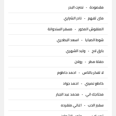
مقصودة
-
نصرت البدر
متى تفهم
-
نادر الشراري
المنقوش المخور
-
مسفر السندوانة
شوط الصبايا
-
اسعد البطحري
بارق لاح
-
وليد الشهري
حفلة مطر
-
رولان
لا تفكر بالناس
-
احمد حاطوم
كاطع نصيبي
-
احمد جواد
محتاجك اني
-
محمد عبد الجبار
سفير الحب
-
اغاني منفرده
تمسك بي
-
متعب الشعلان