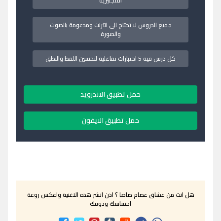
الانجليزية
جميع الدروس لا تحتاج الى انترنت ومدعومة بالصوت
والصورة
كل درس فيه 5 اختبارات تفاعلية لتحسين اللفظ والنطق
حمل تطبيق الاندرويد
حمل تطبيق الايفون
هل انت من عشاق عصام صاصا ؟ اذن انشر هذه الاغنية واعكس روعة
احساسك وذوقك