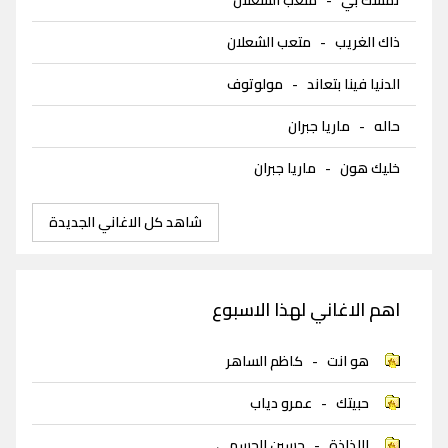
ذاك الغريب
-
متعب الشعلان
الدنيا فينا بتعاند
-
مولوتوف
حاله
-
ماريا جبران
خليك هون
-
ماريا جبران
شاهد كل الاغاني الجديدة
اهم الاغاني لهذا الاسبوع
هو انت
-
كاظم الساهر
حبيتك
-
عمرو دياب
اللذاذة
-
حسين الجسمي