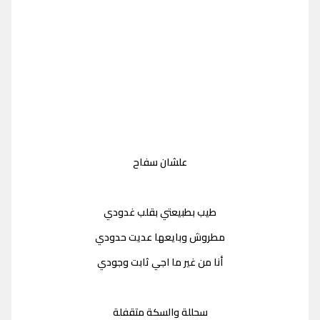
علشان سفاح
طيب بطبيعتي بقلب غدودي
مطروش وبايعها عديت حدودي
أنا من غير ما اجي ثابت وجودي
سحللة والسكة متقفلة