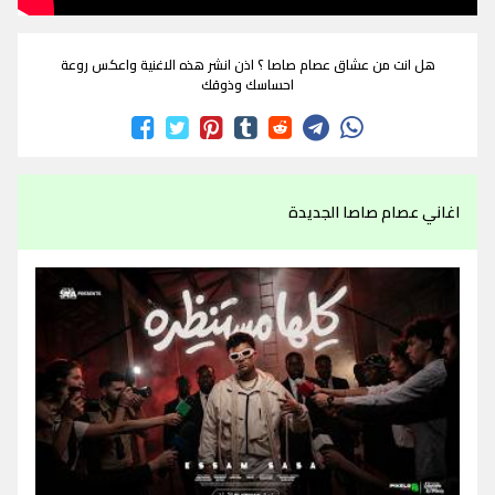
هل انت من عشاق عصام صاصا ؟ اذن انشر هذه الاغنية واعكس روعة
احساسك وذوقك
اغاني عصام صاصا الجديدة