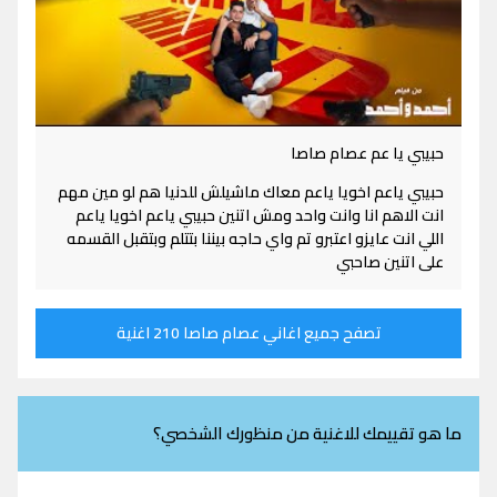
حبيبي يا عم عصام صاصا
حبيبي ياعم اخويا ياعم معاك ماشيلش للدنيا هم لو مين مهم
انت الاهم انا وانت واحد ومش اتنين حبيبي ياعم اخويا ياعم
اللي انت عايزو اعتبرو تم واي حاجه بيننا بتتلم وبتقبل القسمه
على اتنين صاحبي
تصفح جميع اغاني عصام صاصا 210 اغنية
ما هو تقييمك للاغنية من منظورك الشخصي؟