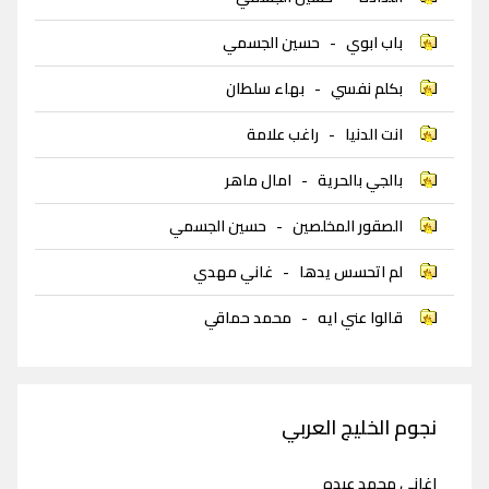
باب ابوي
-
حسين الجسمي
بكلم نفسي
-
بهاء سلطان
انت الدنيا
-
راغب علامة
بالجي بالحرية
-
امال ماهر
الصقور المخلصين
-
حسين الجسمي
لم اتحسس يدها
-
غاني مهدي
قالوا عني ايه
-
محمد حماقي
نجوم الخليج العربي
اغاني محمد عبده