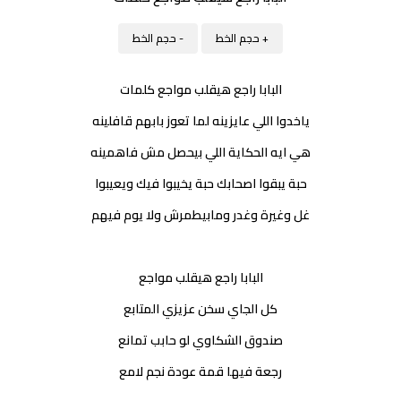
+ حجم الخط
- حجم الخط
البابا راجع هيقلب مواجع كلمات
ياخدوا اللي عايزينه لما تعوز بابهم قافلينه
هي ايه الحكاية اللي بيحصل مش فاهمينه
حبة يبقوا اصحابك حبة يخيبوا فيك ويعيبوا
غل وغيرة وغدر ومابيطمرش ولا يوم فيهم
البابا راجع هيقلب مواجع
كل الجاي سخن عزيزي المتابع
صندوق الشكاوي لو حابب تمانع
رجعة فيها قمة عودة نجم لامع