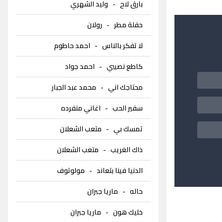
بارق لاح
-
وليد الشهري
حفلة مطر
-
رولان
لا تفكر بالناس
-
احمد حاطوم
كاطع نصيبي
-
احمد جواد
محتاجك اني
-
محمد عبد الجبار
سفير الحب
-
اغاني منفرده
تمسك بي
-
متعب الشعلان
ذاك الغريب
-
متعب الشعلان
الدنيا فينا بتعاند
-
مولوتوف
حاله
-
ماريا جبران
خليك هون
-
ماريا جبران