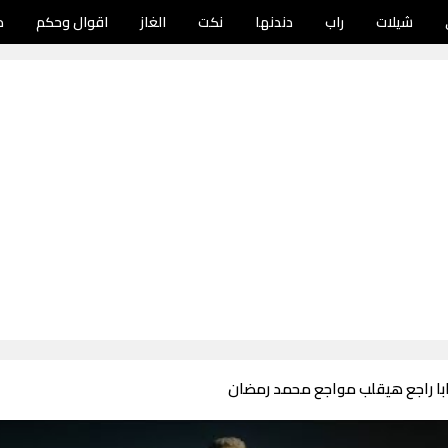
شيلات
راب
دندنها
نكت
الغاز
اقوال وحكم
د
بابا راجع هيقلب مواجع محمد رمضان