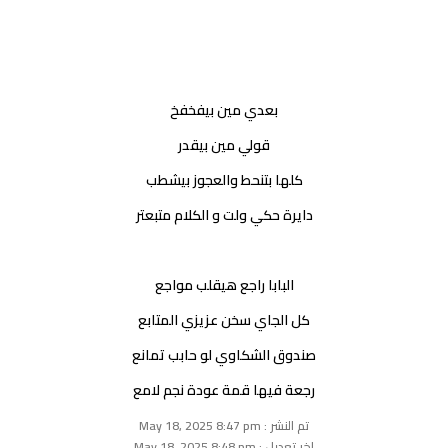
بعدي مين بيفخفخ
قولي مين بيقدر
كلها بتنحط والعجوز بيشطب
دايرة حكي ولت و الكلام متبعتر
البابا راجع هيقلب مواجع
كل الجاي سخن عزيزي المتابع
صندوق الشكاوي لو حابب تمانع
رجعة فيها قمة عودة نجم لامع
تم النشر : May 18, 2025 8:47 pm
اخر تعديل : May 18, 2025 8:48 pm