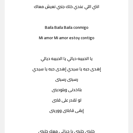
انتي اللي عندي خلك جنبي نعيش معاك
Baila Baila Baila conmigo
Mi amor Mi amor estoy contigo
يا الحبيبه ديالي يا الحبيبه ديالي
إهدى حبه يا سيدي إهدى حبه يا سيدي
رسينى رسينى
بتاخدنى وبتودينى
لو تقدر على قلبى
إبقى قابلنى وورينى
خليني خليني يا حياتي معك خليني