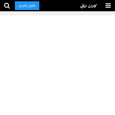
كلمات اغاني
القران الكريم