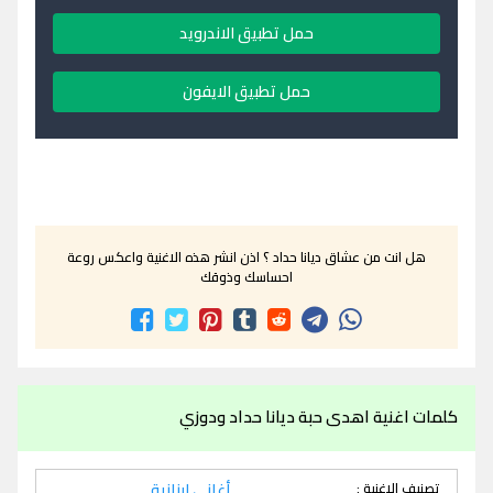
حمل تطبيق الاندرويد
حمل تطبيق الايفون
هل انت من عشاق ديانا حداد ؟ اذن انشر هذه الاغنية واعكس روعة
احساسك وذوقك
كلمات اغنية اهدى حبة ديانا حداد ودوزي
تصنيف الاغنية :
أغاني لبنانية