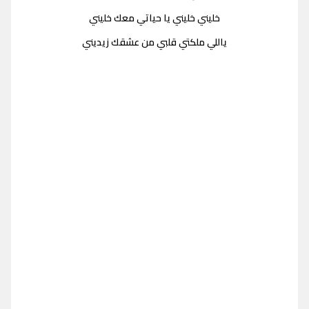
خليني خليني يا حياتي معك خليني
ياللي ملكتي قلبي من عشقك زيديني