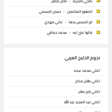
بالجي بالحرية
-
امال ماهر
الصقور المخلصين
-
حسين الجسمي
لم اتحسس يدها
-
غاني مهدي
قالوا عني ايه
-
محمد حماقي
نجوم الخليج العربي
اغاني محمد عبده
اغاني طلال مداح
اغاني رابح صقر
اغاني عبد المجيد عبد الله