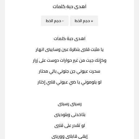
اهدى حبة كلمات
+ حجم الخط
- حجم الخط
اهدى حبة كلمات
يا مثبت قلبى بنظرة عين وسايبنى انهار
وكإنك جيت من غير حوارات دوست على زرار
سحرت عيوني جن جنوني بالي محتار
لو يلوموني يا ضي عيوني قلبي إختار
رسينى رسينى
بتاخدنى وبتودينى
لو تقدر على قلبى
إبقى قابلنى وورينى