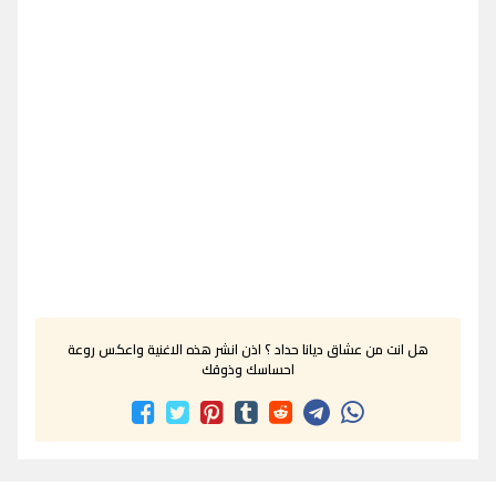
هل انت من عشاق ديانا حداد ؟ اذن انشر هذه الاغنية واعكس روعة
احساسك وذوقك