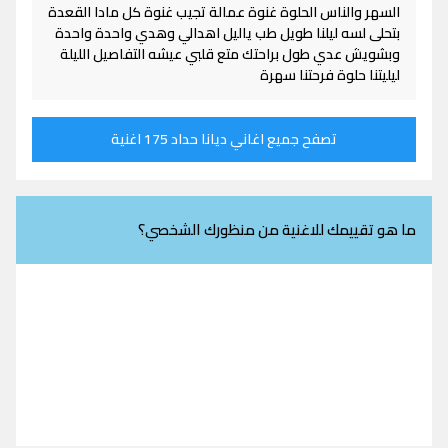
السهر والناس الحلوة غنوة عمالة تجيب غنوة كل مادا القعدة
بتحلى لسه ليلنا طويل طب ياليل اهدالي وهدي واحدة واحدة
وبشويش عدي طول براحتك متع قلبي عيشه التفاصيل الليلة
ليليتنا حلوة فرحتنا سهرة
تصفح جميع اغاني ديانا حداد 175 اغنية
ما هو تقييمك للاغنية من منظورك الشخصي؟