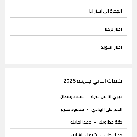
الهجرة الى استراليا
اخبار تركيا
اخبار السويد
كلمات اغاني جديدة 2026
حبيبي انا من غيرك
-
محمد رمضان
الدلع على الهادي
-
محمود محرم
دقة خطاويك
-
حمد الخزينه
خدلك جنب
-
شيماء الشايب