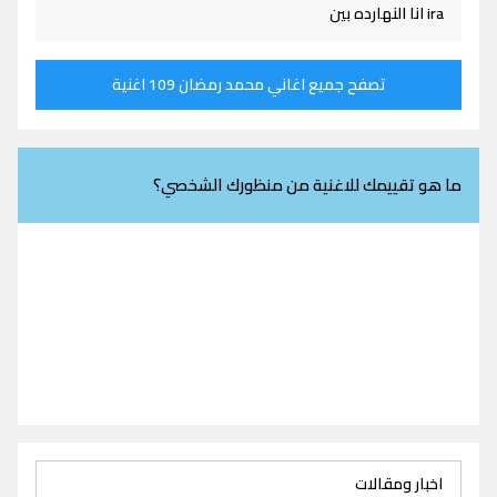
ira انا النهارده بين
تصفح جميع اغاني محمد رمضان 109 اغنية
ما هو تقييمك للاغنية من منظورك الشخصي؟
اخبار ومقالات