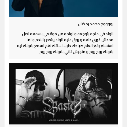
رووووح محمد رمضان
الواد في حاجه بتوجعه و نواحه من موقعي بسمعه اصل
محدش غيري دلعه و روق عليه الواد يشعر بالندم و اما
استسلم رفع العلم صياحك طرب اهاتك نغم اسمع بقولك ايه
بقولك روح روح و متجيش تاني بقولك روح روح