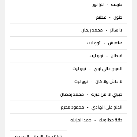
طربقة
-
لارا نور
جنون
-
عظيم
يا ساتر
-
محمد ريحان
هنعيش
-
توو ليت
قبطان
-
توو ليت
الموج عالي اوي
-
توو ليت
لا عاش ولا كان
-
توو ليت
حبيبي انا من غيرك
-
محمد رمضان
الدلع على الهادي
-
محمود محرم
دقة خطاويك
-
حمد الخزينه
شاهد كل الاغاني الجديدة