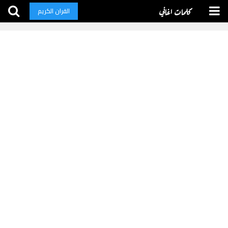
كلمات اغاني
القران الكريم