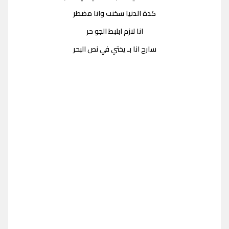
كدة الدنيا سخنت وانا مضطر
انا لازم ابلبط الجو حر
سارح انا بـ يختي في نص البحر