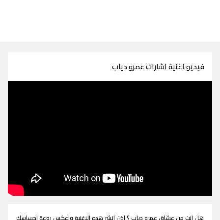
فيديو اغنية اشارات عمرو دياب
هل انت من عشاق عمرو دياب ؟ اذن انشر هذه الاغنية واعكس روعة احساسك