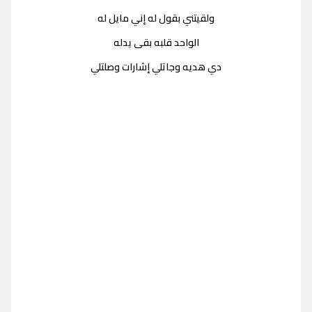
ولقيتني بقول له إني مايل له
الواحد قلبه بقى يدله
دي هديه وجاتلي إشارات وصلتلي