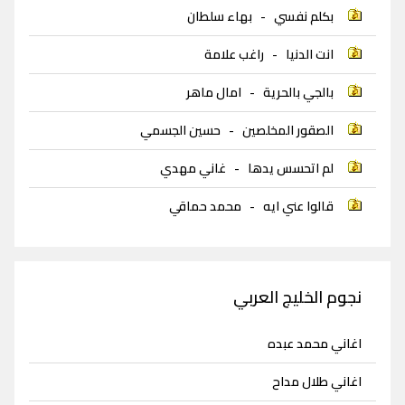
بكلم نفسي
-
بهاء سلطان
انت الدنيا
-
راغب علامة
بالجي بالحرية
-
امال ماهر
الصقور المخلصين
-
حسين الجسمي
لم اتحسس يدها
-
غاني مهدي
قالوا عني ايه
-
محمد حماقي
نجوم الخليج العربي
اغاني محمد عبده
اغاني طلال مداح