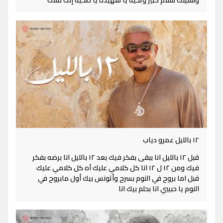
ونسيتك سلام كبير وتحية يا شهيدة يا ضحية إنت ملاك
١٢ بالليل عمرو دياب
قبل ١٢ بالليل انا ببقى بفكر فيك بعد ١٢ بالليل انا برضه بفكر
فيك ومن ١٢ ل ١٢ انا كل كلامي عليك آه كل كلامي عليك
قبل اما بروح في النوم بسرح وأتونس بيك أول مابروح في
النوم يا حبيبي انا بحلم بيك انا