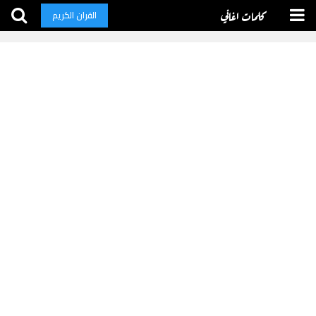
كلمات اغاني
القران الكريم