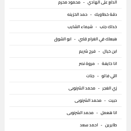
الدلع على الهادي
-
محمود محرم
دقة خطاويك
-
حمد الخزينه
خدلك جنب
-
شيماء الشايب
هبعلك في الغرام قلبي
-
ابو الشوق
ابن خيال
-
فرح شريم
انا خايفة
-
مروة نصر
اللي فاتو
-
جنات
زي الغجر
-
محمد الشرنوبى
حبيت
-
محمد الشرنوبى
انا هعمل
-
محمد الشرنوبى
طايرين
-
احمد سعد