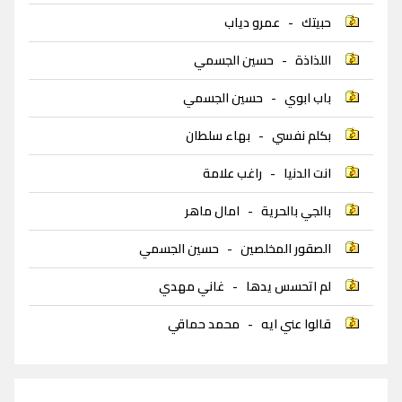
حبيتك
-
عمرو دياب
اللذاذة
-
حسين الجسمي
باب ابوي
-
حسين الجسمي
بكلم نفسي
-
بهاء سلطان
انت الدنيا
-
راغب علامة
بالجي بالحرية
-
امال ماهر
الصقور المخلصين
-
حسين الجسمي
لم اتحسس يدها
-
غاني مهدي
قالوا عني ايه
-
محمد حماقي