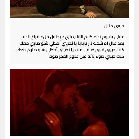
حبيبي منال
عقلي يقاوم نداء كلام القلب شيء يحاول ملء فراغ الذنب
بعد طال آه شحت نار يايايا يا نصيبي أحكلي شنو صاري معك
كنت حبيبي قلبي صافي مات يا نصيبي أحكلي شنو صاري معك
كنت حبيبي ضوء تائه قبل طلوع الفجر صوت