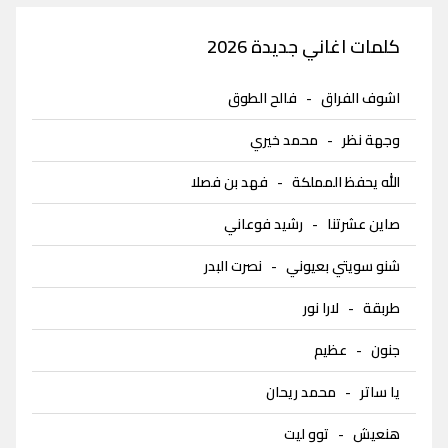
كلمات اغاني جديدة 2026
اشوف الفراق
-
فالح الطوق
وجهة نظر
-
محمد خيري
الله يحفظ المملكة
-
فهد بن فصلا
صاين عشرتنا
-
رشيد فوعاني
شنو سويتي بعيوني
-
نصرت البدر
طربقة
-
لارا نور
جنون
-
عظيم
يا ساتر
-
محمد ريحان
هنعيش
-
توو ليت