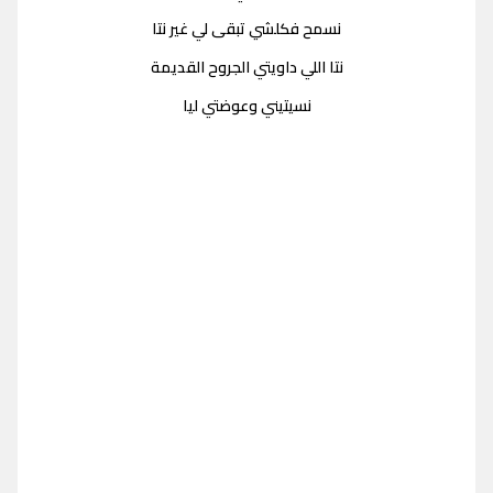
نسمح فكلشي تبقى لي غير نتا
نتا اللي داويتي الجروح القديمة
نسيتيني وعوضتي ليا