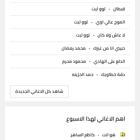
قبطان
-
توو ليت
الموج عالي اوي
-
توو ليت
لا عاش ولا كان
-
توو ليت
حبيبي انا من غيرك
-
محمد رمضان
الدلع على الهادي
-
محمود محرم
دقة خطاويك
-
حمد الخزينه
شاهد كل الاغاني الجديدة
اهم الاغاني لهذا الاسبوع
هو انت
-
كاظم الساهر