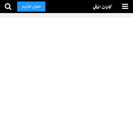
كلمات اغاني
القران الكريم