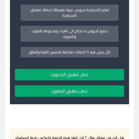
تعلم الانجليزية بدروس عربية مبسطة تجعلك تعشق
الانجليزية
جميع الدروس لا تحتاج الى انترنت ومدعومة بالصوت
والصورة
كل درس فيه 5 اختبارات تفاعلية لتحسين اللفظ والنطق
حمل تطبيق الاندرويد
حمل تطبيق الايفون
هل انت من عشاق منال ؟ اذن انشر هذه الاغنية واعكس روعة احساسك