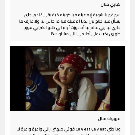
كباري منال
سير غير بالشوية إيه عينه فيا كويته كية بقى غادي جاي
يسأل عليا طاح بين يديا آه عينه فيا ما حاس بيا ولا عارف ما
جاري ليا ربي عالم بيا آه دوزت أيام الي خلاو الضرابي فوق
ظهري بكيت على أحلامي اللي مشاو هذا
مهبولة منال
ويا ختي Ça y est Ça y est فوتي جيهتي راني واعرة واعرة لا