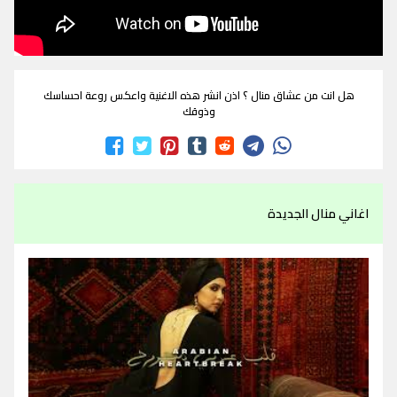
هل انت من عشاق منال ؟ اذن انشر هذه الاغنية واعكس روعة احساسك
وذوقك
اغاني منال الجديدة