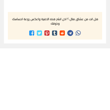
هل انت من عشاق منال ؟ اذن انشر هذه الاغنية واعكس روعة احساسك
وذوقك