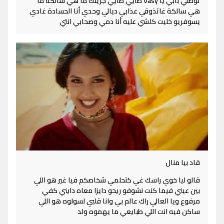
توصلي بابي يا Vasy طايي طايي جريتك ما هي سالكة ما
هي سالكة غاتذوقي عذابي ديالي وحدي أنا الحسادة غادي
يسوفريو خليت كلشي عليه أنا دمي وصحابي انتي
قاد بيا منال
قالو ليا خوي راسك غي كتحلمي شخاصكم فيا غير هو اللي
بين عيني فيما كنت نشوفو ريحو دايزا معاه دايني كفي
مرفوع ويا العالي راك عالم بي وانا قلبي لسولوه هو اللي
ساكن فيه انت اللي طبايعي ما يهموه ولد