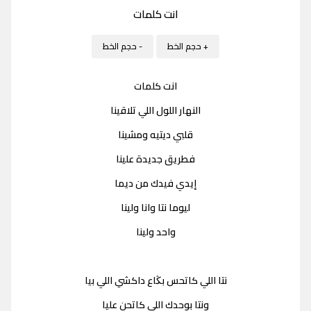
انت كلمات
+ حجم الخط
- حجم الخط
انت كلمات
النهار اللول اللي تلاقينا
قلبي ديتيه ومشينا
فطريق جديدة علينا
إيدي فيدك من ديما
ليوما نتا وانا ولينا
واحد ولينا
نتا اللي كاتحس بڭاع داكشي اللي بيا
ونتا بوحدك اللي كاتحن عليا