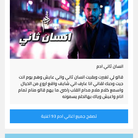
انسان ثاني ادم
قالو لي تغيرت وبقيت انسان ثاني واني عايش وهم يوم انت
جيت وحبك لقاني انا عارف اني شايف واقع اروع من الخيال
واسمع كلام ملام مدام القلب راضي ما يهم قالو منام تمام
انام واعيش وياك بهالحلم يسمونه
تصفح جميع اغاني ادم 93 اغنية