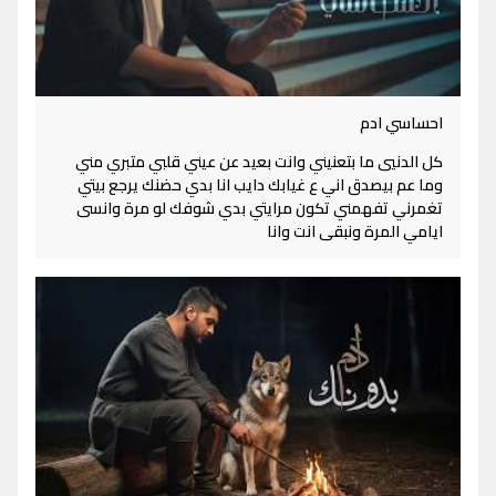
احساسي ادم
كل الدنيي ما بتعنيني وانت بعيد عن عيني قلبي متبري مني
وما عم بيصدق اني ع غيابك دايب انا بدي حضنك يرجع بيتي
تغمرني تفهمني تكون مرايتي بدي شوفك لو مرة وانسى
ايامي المرة ونبقى انت وانا