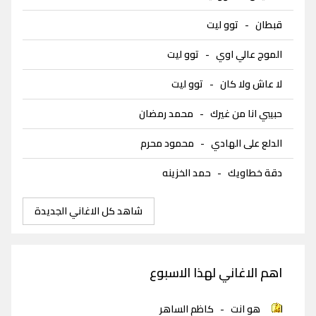
قبطان
-
توو ليت
الموج عالي اوي
-
توو ليت
لا عاش ولا كان
-
توو ليت
حبيبي انا من غيرك
-
محمد رمضان
الدلع على الهادي
-
محمود محرم
دقة خطاويك
-
حمد الخزينه
شاهد كل الاغاني الجديدة
اهم الاغاني لهذا الاسبوع
هو انت
-
كاظم الساهر