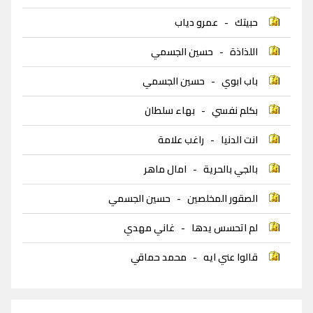
حبيتك
-
عمرو دياب
اللذاذة
-
حسين الجسمي
باب ابوي
-
حسين الجسمي
بكلم نفسي
-
بهاء سلطان
انت الدنيا
-
راغب علامة
بالجي بالحرية
-
امال ماهر
الصقور المخلصين
-
حسين الجسمي
لم اتحسس يدها
-
غاني مهدي
قالوا عني ايه
-
محمد حماقي