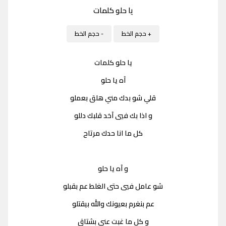
يا حلو كلمات
+ حجم الخط
- حجم الخط
يا حلو كلمات
آه يا حلو
قلي شو بدك مني هلق بعملو
و اذا بك فيي آخد قلبك دللو
كل ما انا حدك مرتاح
و آه يا حلو
شو عامل فيي حتى الغلط عم بقبلو
عم بنغرم بعيونك والله بيقتلو
و كل ما غبت عني بشتاق