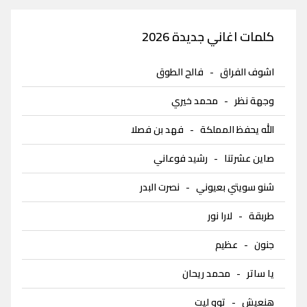
كلمات اغاني جديدة 2026
اشوف الفراق
-
فالح الطوق
وجهة نظر
-
محمد خيري
الله يحفظ المملكة
-
فهد بن فصلا
صاين عشرتنا
-
رشيد فوعاني
شنو سويتي بعيوني
-
نصرت البدر
طربقة
-
لارا نور
جنون
-
عظيم
يا ساتر
-
محمد ريحان
هنعيش
-
توو ليت