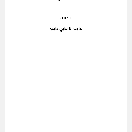
يا غايب
غايب انا قلبي دايب