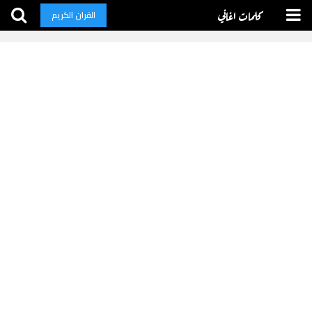
كلمات اغاني
القران الكريم