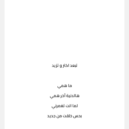
تبعد اكتر و تزيد
ما همي
هالدنية آخر همي
لما انت تغمرني
بحس خلقت من جديد