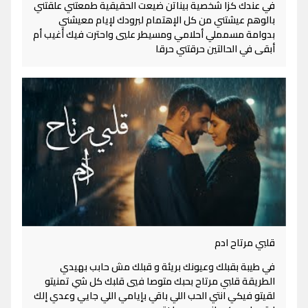
في عندك كزا شخصية بيناتن ضيعت الحقيقية طمعتني علقتني
بالوهم عيشتني من كل الإهتمام لبرودك لإيام معيشني
بدوامة مسمملي أحلامي ومسيطر عليي واحترت فيك أغيب أم
أبقى في الحالتين حرقتني حرقا
قلبي مرتاح ادم
في طيبة بقبلك وعيونك بريئة و قبلك مش حابب بهيدي
الطريقة قلبي مرتاح بحبك متوصا فيي قلبك كل شي تمنيتو
لقيتو فيكي انتي الحب اللي باقي بإيامي اللي جايي وعدي إلك