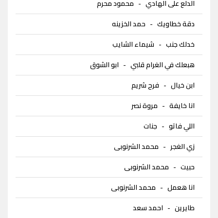
الدلع على الهادي
-
محمود محرم
دقة خطاويك
-
حمد الخزينه
خدلك جنب
-
شيماء الشايب
هبعلك في الغرام قلبي
-
ابو الشوق
ابن خيال
-
فرح شريم
انا خايفة
-
مروة نصر
اللي فاتو
-
جنات
زي الغجر
-
محمد الشرنوبى
حبيت
-
محمد الشرنوبى
انا هعمل
-
محمد الشرنوبى
طايرين
-
احمد سعد