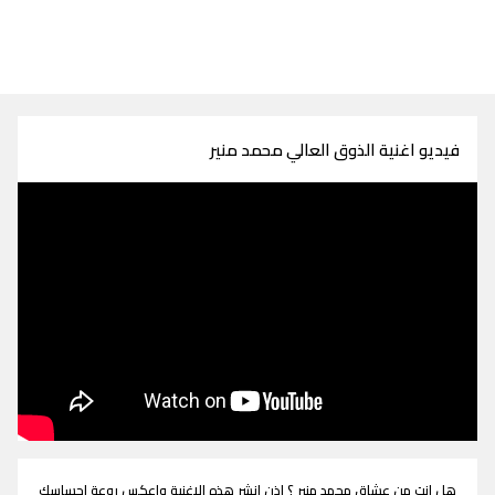
فيديو اغنية الذوق العالي محمد منير
هل انت من عشاق محمد منير ؟ اذن انشر هذه الاغنية واعكس روعة احساسك