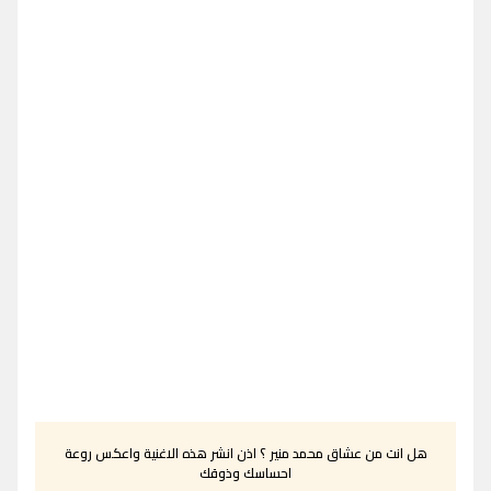
هل انت من عشاق محمد منير ؟ اذن انشر هذه الاغنية واعكس روعة
احساسك وذوقك