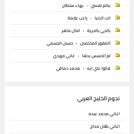
بكلم نفسي
-
بهاء سلطان
انت الدنيا
-
راغب علامة
بالجي بالحرية
-
امال ماهر
الصقور المخلصين
-
حسين الجسمي
لم اتحسس يدها
-
غاني مهدي
قالوا عني ايه
-
محمد حماقي
نجوم الخليج العربي
اغاني محمد عبده
اغاني طلال مداح