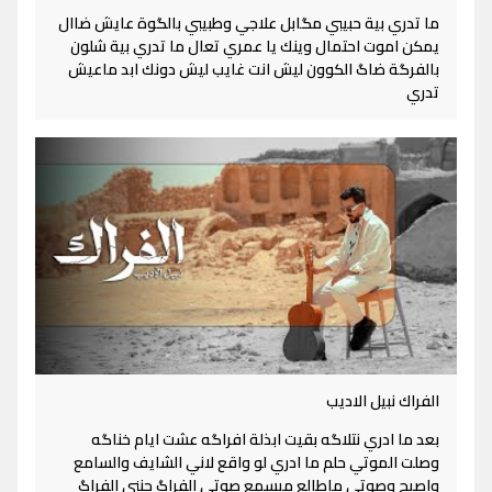
ما تدري بية حبيبي مگابل علاجي وطبيبي بالگوة عايش ضاال
يمكن اموت احتمال وينك يا عمري تعال ما تدري بية شلون
بالفرگة ضاگ الكوون ليش انت غايب ليش دونك ابد ماعيش
تدري
الفراك نبيل الاديب
بعد ما ادري نتلاگه بقيت ابذلة افراگه عشت ايام خناگه
وصلت الموتي حلم ما ادري لو واقع لاني الشايف والسامع
واصيح وصوتي ماطالع ميسمع صوتي الفراگ جنني الفراگ