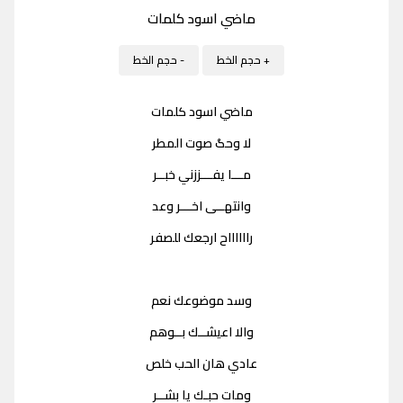
ماضي اسود كلمات
+ حجم الخط
- حجم الخط
ماضي اسود كلمات
لا وحگ صوت المطر
مـــا يفـــززني خبــر
وانتهــى اخـــر وعد
رااااااح ارجعك للصفر
وسد موضوعك نعم
والا اعيشــك بــوهم
عادي هان الحب خلص
ومات حبـك يا بشــر