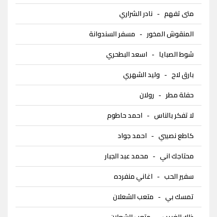
متى تفهم
-
نادر الشراري
المنقوش المخور
-
مسفر السندوانة
شوط الصبايا
-
اسعد البطحري
بارق لاح
-
وليد الشهري
حفلة مطر
-
رولان
لا تفكر بالناس
-
احمد حاطوم
كاطع نصيبي
-
احمد جواد
محتاجك اني
-
محمد عبد الجبار
سفير الحب
-
اغاني منفرده
تمسك بي
-
متعب الشعلان
ذاك الغريب
-
متعب الشعلان