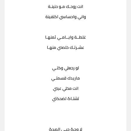
انت روحـك مـو حنينـة
واني واحساسي اكتفينة
غلطــة وايــامـي ثمنهـا
عشـرتـك خلصني منهـا
لو رجعلي وكتـي
ماريدك قسمتـي
انت مخلي عيني
تشتـاگ لضحكتي
لا وحگ حبـي الصدگ