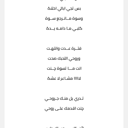
بس تجي ابالي اختنگ
وسوة مــانـرجع ســوة
گلبـي مـا دامـه يــدگ
فتــرة عــدت وانتهـت
وروحي التحبك صحت
انت مـــا تسوة چــنت
لااااا مشـاعر لا عشگ
تـدري يل منـك جـروحـي
چنت اقدمك علـى روحي