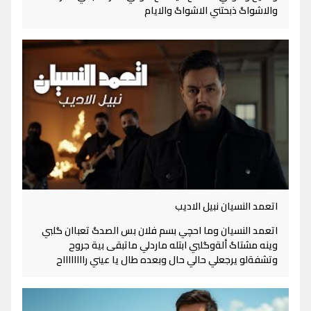
والاشواگ ذبحتني الاشواگ والايام
اتعمد النسيان نبيل الاديب
اتعمد النسيان وما احچي بسم فلان بس الصدگ تعباان گلبي
وينه مشتاگ ألةوگلبي ابتله ماردلي ماتبقى بية جروح
وتشفةلو يرجعلي حالي حال وبعده طال يا عيني رااااااااح