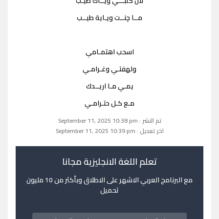
لأن گلبـــي ويــاك طيـب
مــا چنــت ويـاية طيــب
اسحب اهتمـامي
ولهفتـي وغـرامـي
يمـي مـا اريــدك
مـع كـل حتـرامـي
تم النشر : September 11, 2025 10:38 pm
اخر تعديل : September 11, 2025 10:39 pm
تعلم اللغة الانجليزية مجانا
مع البرنامج العربي الاشهر على الاطلاق وبأكثر من 10 مليون
تحميل