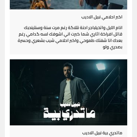
اكبر احلامي نبيل الاديب
انام الليل واتخيلباجر احنة نتلاگة رغم مرت سنة وسنتينحبك
قاتل افراكة اثاري شما كبرت اني اشوفك لسه گدامي رغم
بعدك انا شفتك طموحي واكبر احلامي شيب بشعري وحسرة
بصدري ولو
ماتدري بية نبيل الاديب