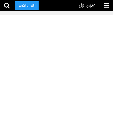
كلمات اغاني
القران الكريم