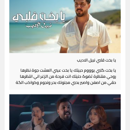
يا بخت قلبي نبيل الاديب
يا بخت گلبي يوووم حبيتك يا بخت عيني العشت جوة نظرها
روحي منتظرة تضوگ حنيتك انت فرحة من الزغر اني انتظرها
حقي من اصفن واصير بحبي مجنونك بحر ونجوم وكواكب الگة