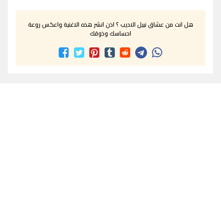
هل انت من عشاق نبيل الاديب ؟ اذن انشر هذه الاغنية واعكس روعة
احساسك وذوقك