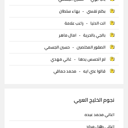
بكلم نفسي
-
بهاء سلطان
انت الدنيا
-
راغب علامة
بالجي بالحرية
-
امال ماهر
الصقور المخلصين
-
حسين الجسمي
لم اتحسس يدها
-
غاني مهدي
قالوا عني ايه
-
محمد حماقي
نجوم الخليج العربي
اغاني محمد عبده
اغاني طلال مداح