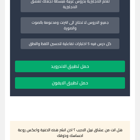
تعلم الانجليزية بدروس عربية مبسطة تجعلك تعشق
الانجليزية
جميع الدروس لا تحتاج الى انترنت ومدعومة بالصوت
والصورة
كل درس فيه 5 اختبارات تفاعلية لتحسين اللفظ والنطق
حمل تطبيق الاندرويد
حمل تطبيق الايفون
هل انت من عشاق نبيل الاديب ؟ اذن انشر هذه الاغنية واعكس روعة
احساسك وذوقك