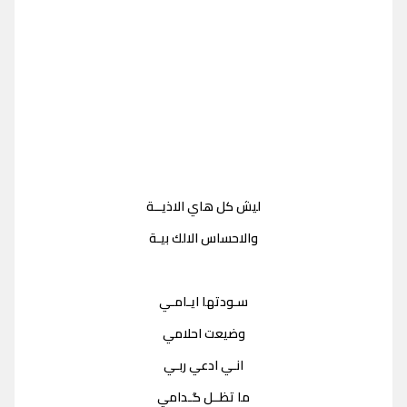
ليش كل هاي الاذيــة
والاحساس الالك بيـة
سـودتها ايـامـي
وضيعت احلامي
انـي ادعي ربـي
ما تظــل گـدامي