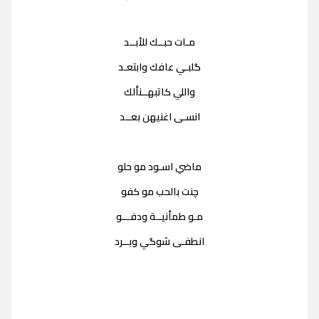
مـات حبــك للأبــد
گلبـي عافك وابتعـد
واللي كاتبهــنألك
انسـى اغنيهن بعــد
ماضي اسـود مو حلو
چنت بالحب مو كفو
مـو طمأنيــة ودفـــو
انطفـى شوگي وبــرد