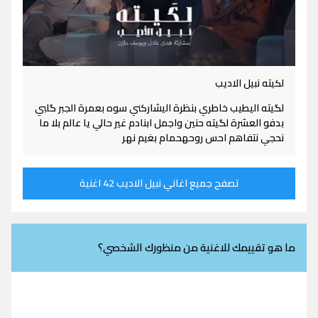
لكيته نبيل الاديب
لگيته اليطيب خاطري بنظرة اليشاركني سوه بعمرة الجبر گلبي
بدفو العشرة لگيته حنين واجمل ابنادم غير حالي يا عالم بلا ما
نحجي نتفاهم احس روحهحمام بغيم نهر
تصفح جميع اغاني نبيل الاديب 42 اغنية
ما هو تقييمك للاغنية من منظورك الشخصي؟