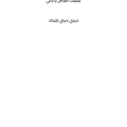
عشقت الغصن ياغالي
حبيبي دنيتي لقياك