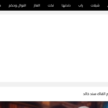
شيلات
راب
دندنها
نكت
الغاز
اقوال وحكم
د
 القاك سند خالد