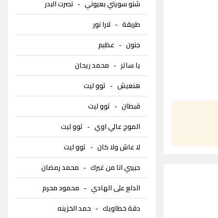
شنو سويتي بعيوني
-
نصرت البدر
طربقة
-
لارا نور
جنون
-
عظيم
يا ساتر
-
محمد ريحان
هنعيش
-
توو ليت
قبطان
-
توو ليت
الموج عالي اوي
-
توو ليت
لا عاش ولا كان
-
توو ليت
حبيبي انا من غيرك
-
محمد رمضان
الدلع على الهادي
-
محمود محرم
دقة خطاويك
-
حمد الخزينه