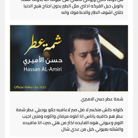
بالويل حيل الفرگه اذتني مثل الطير بدون اجناح هيج الدنيا
خلتني اشوف الطار والحط فوك وانه
شمة عطر حسن الاميري
كلوله كلش منكسر لا ضل صبر لاعافيه حتلو يوديلي عطر شمة
عطر هم كافيه ياناس انا ابلوه مرضان واتلوه ومنين اجيب
النوم وعيوني هوه الفايده اكثر من هلي صرت انا مافيده
والشلته بعيوني كبل من عدي شال