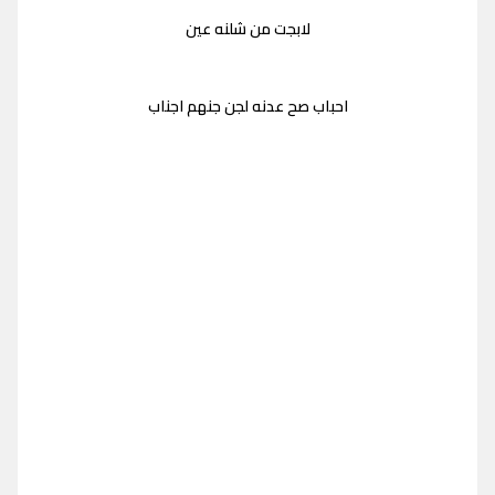
لابجت من شلنه عين
احباب صح عدنه لجن جنهم اجناب