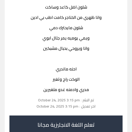
شلون اضل كاعد وساكت
وانا ظهري من الخناجر كامت اطب بي ادين
شلون مايحترك دمي
ويمي يوميه يمر جتال ابوي
وانا ويروحي بحبال مشبكين
احنه ماندري
الوكت راح وتغير
مدري وادمنه غدو متغيرين
تم النشر : October 24, 2025 3:15 pm
اخر تعديل : October 24, 2025 3:15 pm
تعلم اللغة الانجليزية مجانا