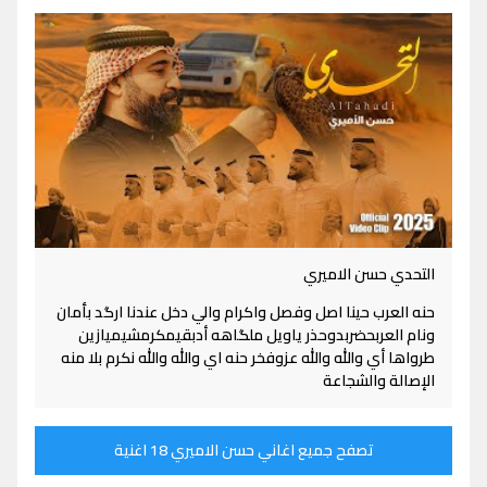
التحدي حسن الاميري
حنه العرب حينا اصل وفصل واكرام والي دخل عندنا ارگد بأمان
ونام العربحضربدوحذر ياويل ملگاهه أدبقيمكرمشيميازين
طرواها أي والله والله عزوفخر حنه اي والله والله نكرم بلا منه
الإصالة والشجاعة
تصفح جميع اغاني حسن الاميري 18 اغنية