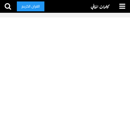
كلمات اغاني
القران الكريم