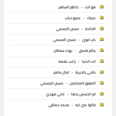
هو انت
-
كاظم الساهر
حبيتك
-
عمرو دياب
اللذاذة
-
حسين الجسمي
باب ابوي
-
حسين الجسمي
بكلم نفسي
-
بهاء سلطان
انت الدنيا
-
راغب علامة
بالجي بالحرية
-
امال ماهر
الصقور المخلصين
-
حسين الجسمي
لم اتحسس يدها
-
غاني مهدي
قالوا عني ايه
-
محمد حماقي