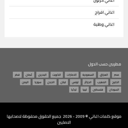
اغاني كرتون
اغاني افراح
اغاني وطنية
مطربين حسب الدول
مصر
العراق
السعودية
الامارات
الكويت
البحرين
عُمان
قطر
الخليج
المغرب
الجزائر
تونس
لبنان
الاردن
سوريا
اليمن
السودان
فلسطين
ليبيا
تركيا
موقع
كلمات اغاني
© 2009 - 2026 جميع الحقوق محفوظة لاصحابها
الاصليين