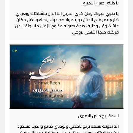
يا دنيتي حسن الاميري
يا دنيتي عيونك وطن گلبي الحزين ابلا امان مشتاگلك وبغربتي
ضايع عمر مني الحنان دورتك ولا صح عرف يندلك ولاضل مكان
عاشگ وفي وخايف صدگ بعيونه مذبوح الزمان ماسولفت عن
فرگتك منها اشتكى بروحي
نسمة ريح حسن الاميري
انه بدونك نسمه بريح تاخذني وتوديني ضايع والدرب مسدود
من دونك گلبي وروحي ندهني على عيونك انه بدونك عشت