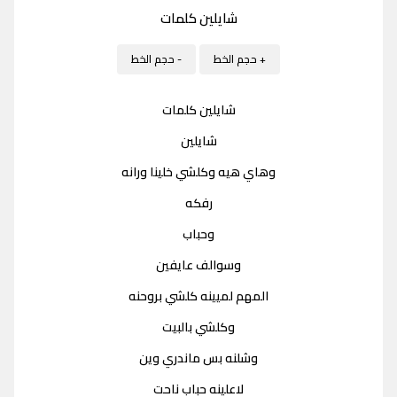
شايلين كلمات
+ حجم الخط
- حجم الخط
شايلين كلمات
شايلين
وهاي هيه وكلشي خلينا ورانه
رفكه
وحباب
وسوالف عايفين
المهم لميينه كلشي بروحنه
وكلشي بالبيت
وشلنه بس ماندري وين
لاعلينه حباب ناحت