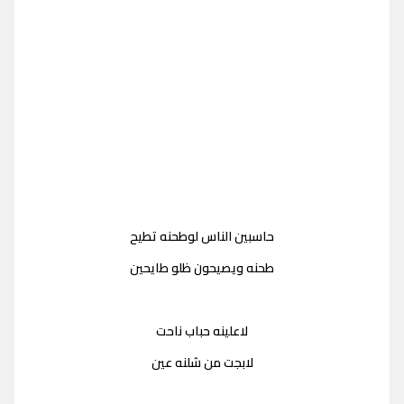
حاسبين الناس لوطحنه تطيح
طحنه ويصيحون ظلو طايحين
لاعلينه حباب ناحت
لابجت من شلنه عين