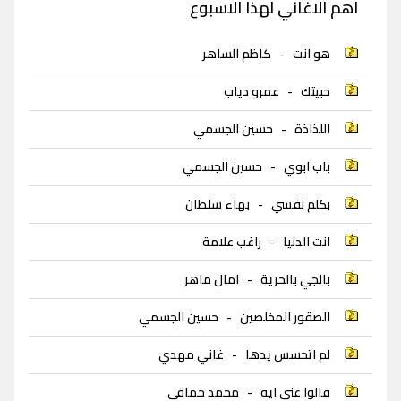
اهم الاغاني لهذا الاسبوع
هو انت
-
كاظم الساهر
حبيتك
-
عمرو دياب
اللذاذة
-
حسين الجسمي
باب ابوي
-
حسين الجسمي
بكلم نفسي
-
بهاء سلطان
انت الدنيا
-
راغب علامة
بالجي بالحرية
-
امال ماهر
الصقور المخلصين
-
حسين الجسمي
لم اتحسس يدها
-
غاني مهدي
قالوا عني ايه
-
محمد حماقي