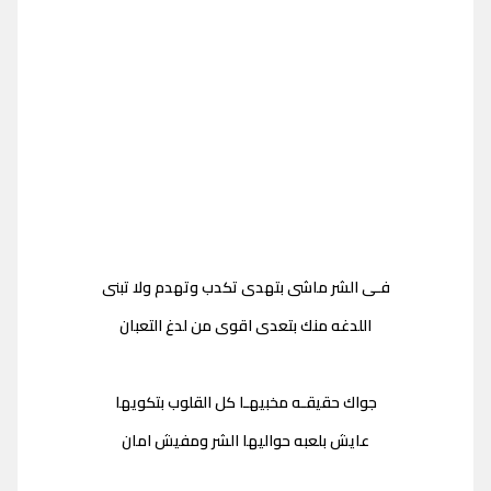
فـى الشر ماشى بتهدى تكدب وتهدم ولا تبنى
اللدغه منك بتعدى اقوى من لدغ التعبان
جواك حقيقـه مخبيهـا كل القلوب بتكويها
عايش بلعبه حواليها الشر ومفيش امان