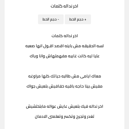
اخر نداله كلمات
+ حجم الخط
- حجم الخط
اخر نداله كلمات
لسه الحقيقه مش باينه اقصد اقـول انها صعبه
عليا ليه كانت غايبه مفهمتهاش وانا وياك
معاك ايامى مش طالبه حياتك كلها مراوغه
مفيش بينا حاجه باقيه خفافيش بتعيش جواك
اخر نداله فيك بتعيش عايش عواله مابتختشيش
تغدر وتجرح وتكسر وتعلمنى الادمان