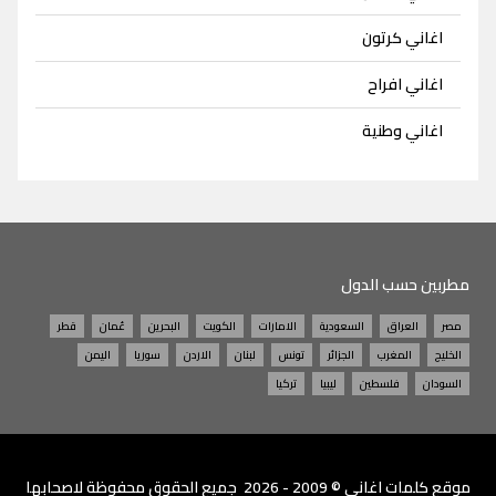
اغاني كرتون
اغاني افراح
اغاني وطنية
مطربين حسب الدول
مصر
العراق
السعودية
الامارات
الكويت
البحرين
عُمان
قطر
الخليج
المغرب
الجزائر
تونس
لبنان
الاردن
سوريا
اليمن
السودان
فلسطين
ليبيا
تركيا
موقع
كلمات اغاني
© 2009 - 2026 جميع الحقوق محفوظة لاصحابها