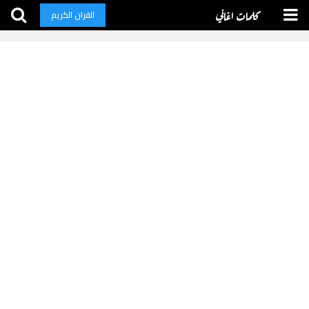
كلمات اغاني
القران الكريم