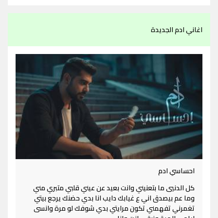
اغاني ادم الجديدة
احساسي ادم
كل الدنيي ما بتعنيني وانت بعيد عن عيني قلبي متبري مني
وما عم بيصدق اني ع غيابك دايب انا بدي حضنك يرجع بيتي
تغمرني تفهمني تكون مرايتي بدي شوفك لو مرة وانسى