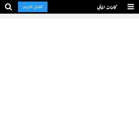
كلمات اغاني
القران الكريم