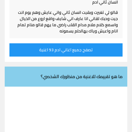
انسان ثاني ادم
قالو لي تغيرت وبقيت انسان ثاني واني عايش وهم يوم انت
جيت وحبك لقاني انا عارف اني شايف واقع اروع من الخيال
واسمع كلام ملام مدام القلب راضي ما يهم قالو منام تمام
انام واعيش وياك بهالحلم يسمونه
تصفح جميع اغاني ادم 93 اغنية
ما هو تقييمك للاغنية من منظورك الشخصي؟