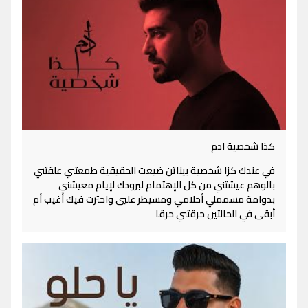
كذا شخصية ادم
في عندك كزا شخصية بيناتن ضيعت الحقيقية طمعتني علقتني
بالوهم عيشتني من كل الإهتمام لبرودك لإيام معيشني
بدوامة مسمملي أحلامي ومسيطر عليي واحترت فيك أغيب أم
أبقى في الحالتين حرقتني حرقا