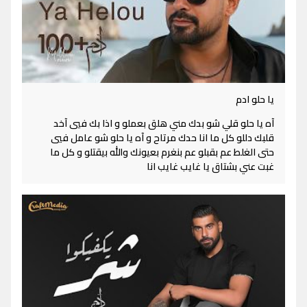
يا حلو ادم
آه يا حلو قلي شو بدك مني هلق بعملو و اذا بك فيي آخد
قلبك دللو كل ما انا حدك مرتاح و آه يا حلو شو عامل فيي
حتى الغلط عم بقبلو عم بنغرم بعيونك والله بيقتلو و كل ما
غبت عني بشتاق يا غايب غايب انا