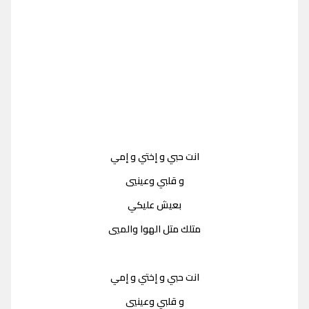
انت حبي و إختي و إمي
و قلبي وعينيي
بعيش عليكي
متلك متل الهوا والميي
انت حبي و إختي و إمي
و قلبي وعينيي