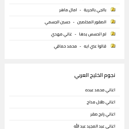
بالجي بالحرية
-
امال ماهر
الصقور المخلصين
-
حسين الجسمي
لم اتحسس يدها
-
غاني مهدي
قالوا عني ايه
-
محمد حماقي
نجوم الخليج العربي
اغاني محمد عبده
اغاني طلال مداح
اغاني رابح صقر
اغاني عبد المجيد عبد الله