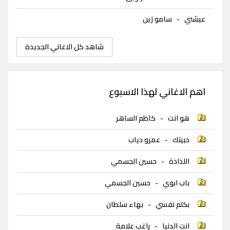
عيشني
-
سامو زين
شاهد كل الاغاني الجديدة
اهم الاغاني لهذا الاسبوع
هو انت
-
كاظم الساهر
حبيتك
-
عمرو دياب
اللذاذة
-
حسين الجسمي
باب ابوي
-
حسين الجسمي
بكلم نفسي
-
بهاء سلطان
انت الدنيا
-
راغب علامة