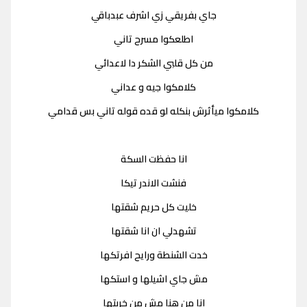
جاي بفريقي زي اشرف عبدباقي
اطلعكوا مسرح تاني
من كل قلبي الشكر دا لاعدائي
كلامكوا جيه و عداني
كلامكوا ميأثرش بنكله لو قده قوله تاني بس قدامي
انا حفظت السكة
فنشت الاندر تيكا
خليت كل حريم شقتها
تشهدلي ان انا شقتها
خدت الشنطة ورايح افرتكها
مش جاي اشيلها و استكها
انا من هنا مش من خربتها