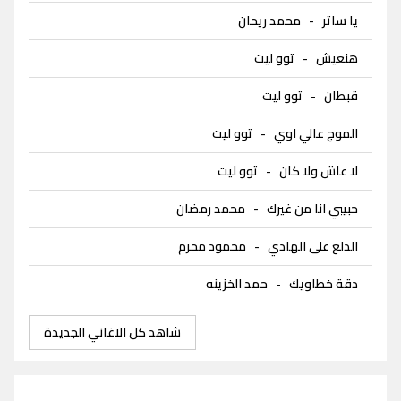
يا ساتر
-
محمد ريحان
هنعيش
-
توو ليت
قبطان
-
توو ليت
الموج عالي اوي
-
توو ليت
لا عاش ولا كان
-
توو ليت
حبيبي انا من غيرك
-
محمد رمضان
الدلع على الهادي
-
محمود محرم
دقة خطاويك
-
حمد الخزينه
شاهد كل الاغاني الجديدة