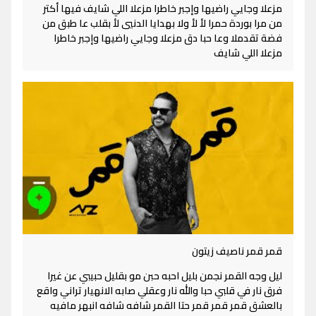
مزعلا وجايي راضيها وإجبر خاطرا مزعلا اللي شايف فيها أكتر
من مرا بوردة حمرا لأ لأ ولا بهدايا الدنيي لأ بقلب عا طبق من
فضة تقدملا وعا حبا دق مزعلا وجايي راضيها وإجبر خاطرا
مزعلا اللي شايف
قمر قمر ناصيف زيتون
ليل وجه القمر نجمن بليل احبه حبن مو بقليل حبيبي عن غيرا
فرق نار في قلبي حبا والله نار وعقلي صابه الانهيار تراني واقع
بالعشق قمر قمر قمر حتا القمر شافه شافه انبهر مافيه