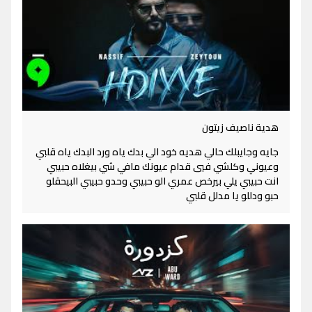
هدية ناصيف زيتون
جايه وجايبلك حالي هديه خود الي بدك ياه ورد البدك ياه قلبي
وعيوني وكلشي فيي قدام عيونك مافي شي بيغلاه حبيبي
انت حبيبي يلي بيرخص عمري الو حبيبي وحدو حبيبي البيحقلو
حبو ودللو يا مدلل قلبي