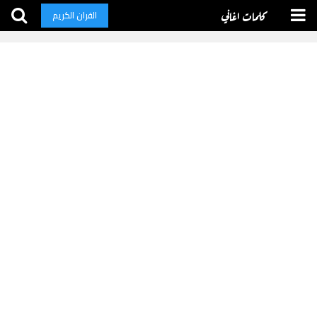
كلمات اغاني
القران الكريم