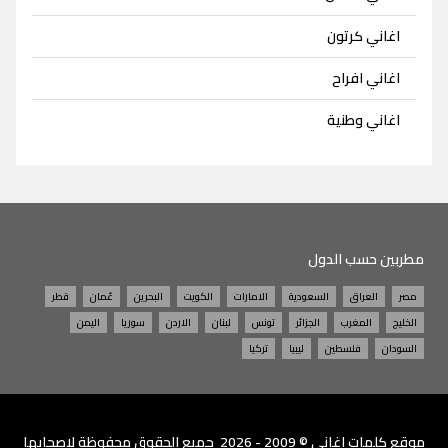
اغاني كرتون
اغاني افراح
اغاني وطنية
مطربين حسب الدول
مصر
العراق
السعودية
الامارات
الكويت
البحرين
عُمان
قطر
الخليج
المغرب
الجزائر
تونس
لبنان
الاردن
سوريا
اليمن
السودان
فلسطين
ليبيا
تركيا
موقع
كلمات اغاني
© 2009 - 2026 جميع الحقوق محفوظة لاصحابها