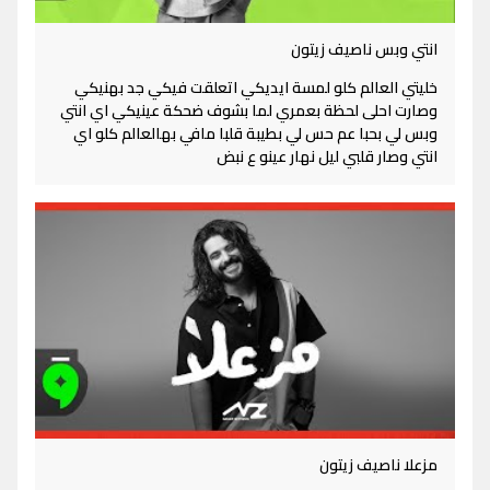
انتي وبس ناصيف زيتون
خليتي العالم كلو لمسة ايديكي اتعلقت فيكي جد بهنيكي
وصارت احلى لحظة بعمري لما بشوف ضحكة عينيكي اي انتي
وبس لي بحبا عم حس لي بطيبة قلبا مافي بهالعالم كلو اي
انتي وصار قلبي ليل نهار عينو ع نبض
مزعلا ناصيف زيتون