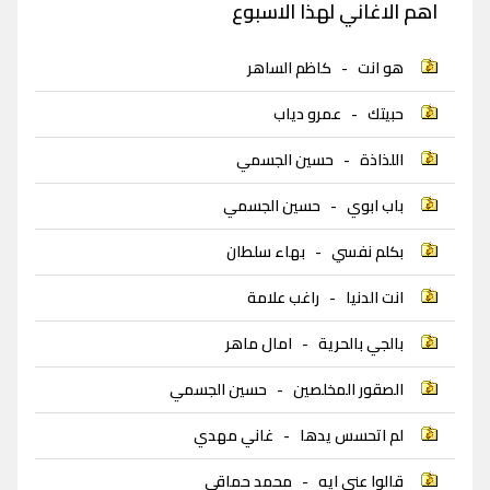
اهم الاغاني لهذا الاسبوع
هو انت
-
كاظم الساهر
حبيتك
-
عمرو دياب
اللذاذة
-
حسين الجسمي
باب ابوي
-
حسين الجسمي
بكلم نفسي
-
بهاء سلطان
انت الدنيا
-
راغب علامة
بالجي بالحرية
-
امال ماهر
الصقور المخلصين
-
حسين الجسمي
لم اتحسس يدها
-
غاني مهدي
قالوا عني ايه
-
محمد حماقي