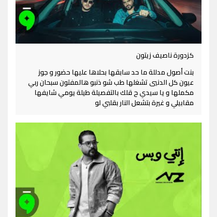
كزدورة ناصيف زيتون
بنت أصول مدللة ما حد سابقها بحلاها عليها حضور و جوز
عيون كل الدنيي تشغلها طب شو ذنبو هالمفتون سبحان ربي
مكملها و يا سيدي ح قلك بالتفصيلة طيلة يومي شايفها
مقابيلي و غيرة بتشعل النار بقلبي لو