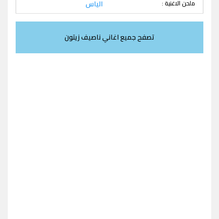
ملحن الاغنية :
الياس
تصفح جميع اغاني ناصيف زيتون