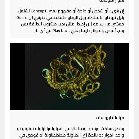
لابوار ابيوسف
إن شيء أو شخص أو حاجة أو مفهوم يعني Concept نشتغل
بليل نهبطوا بالمنطاد رجل الوطواط قاعد في جنينتي ال Guard
مستني من سامو زين إصدار مش بحب مشروب الطاقة بس
بحب أقبض بالدولار دايما بغني Play back في أي بار
فراولة ابيوسف
بفضل ساكت وبتفرج ودماغك في الفراولةراراراولة توتوتو تو
واخد الحوار ده بالحظ زي الطاولة ططططاولة آه فوضى في