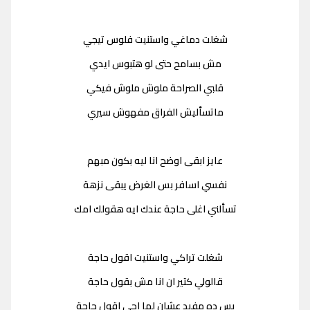
شغلت دماغي واستنيت فلوس تيجي
مش بسامح حتى لو هتبوس ايدي
قلبي الصراحة ملوش ملوش فيكي
ماتسأليش الفراق مفهوش سيري
عايز ابقى اوضح انا ليه بكون مبهم
نفسي اسافر بس الغرض يبقى نزهة
تسألني اغلى حاجة عندك ايه هقولك امك
شغلت تراكي واستنيت اقول حاجة
قالولي كتير ان انا مش بقول حاجة
بس ده مفيد عشان لما اجي اقول حاجة