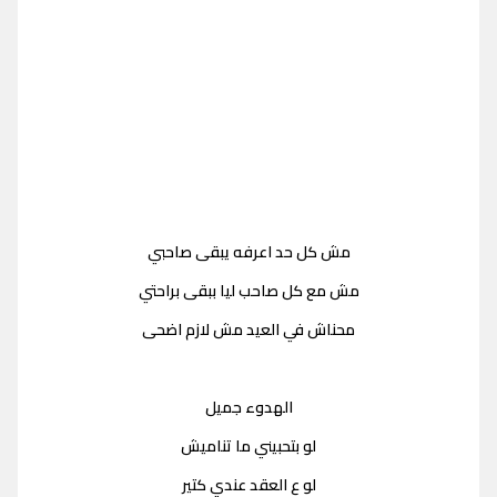
مش كل حد اعرفه يبقى صاحبي
مش مع كل صاحب ليا ببقى براحتي
محناش في العيد مش لازم اضحى
الهدوء جميل
لو بتحبيني ما تناميش
لو ع العقد عندي كتير