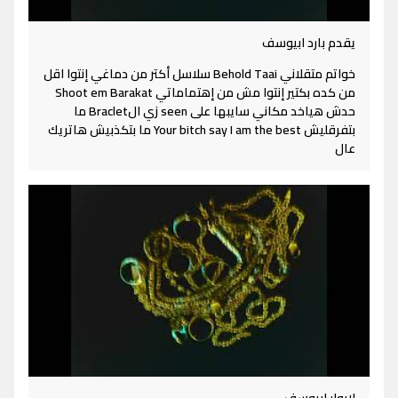
يقدم بارد ابيوسف
خواتم متقلاني Behold Taai سلاسل أكتر من دماغي إنتوا اقل
من كده بكتير إنتوا مش من إهتماماتي Shoot em Barakat
حدش هياخد مكاني سايبها على seen زي الBraclet ما
بتفرقليش Your bitch say I am the best ما بتكذبيش هاتريك
عال