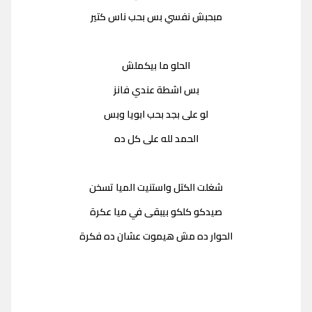
مبحبش نفسي بس بحب ناس كتير
الحلو ما بيكملش
بس اشطة عندي فانز
لو على بجد بحب ابويا وبس
الحمد لله على كل ده
شغلت الكتل واستنيت الميا تسخن
صيدكو كلكو بيبقى في ميا عكرة
الحوار ده مش هيموت عشان ده فكرة