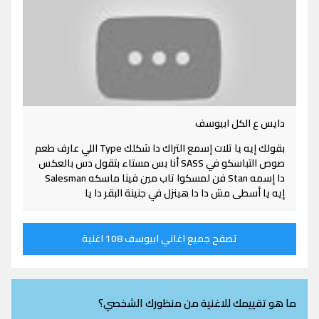
دايس ع الكل ابيوسف
بقولك إيه يا تلات إسمع التراك دا شكلك Type اللي عارف طعم
صوص التباسكو في SASS أنا بس مستاء بتقول دس بالعكس
دا إسمه Stan فن لمسكوا تاب مين فينا ماسكه Salesman
إيه يا أسطى مش دا دا هينزل في جنينة البقر دا يا
تصفح جميع اغاني ابيوسف 108 اغنية
ما هو تقييمك للاغنية من منظورك الشخصي؟