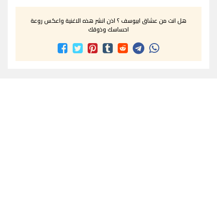
هل انت من عشاق ابيوسف ؟ اذن انشر هذه الاغنية واعكس روعة
احساسك وذوقك