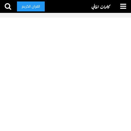
كلمات اغاني
القران الكريم