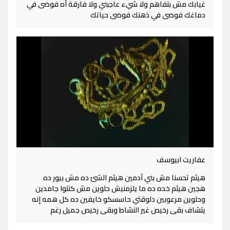
غيابك مش بتفاهم ولا شيء عاجبني ولا فارقة آه فوضى في
دماغك فوضى في ذهنك فوضى حياتك
عفاريت ابيوسف
هيثم تحسنا مش بني آدمين هيثم الشئ ده مش بيور ده
هجين هيثم خده ده ما يلزمنيش حلوين مش كنتوا جامدين
وحلوين مرعوبين دلوقتي حاسسكو خايفين ده كل همه إنه
يتشاف بقى رخيص غير النشاط وبقى رخيص جميل رغم