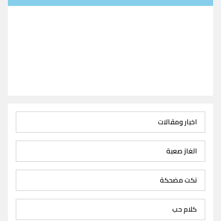
اخبار ومقالات
الغاز صعبة
نكت مضحكة
كلام حب