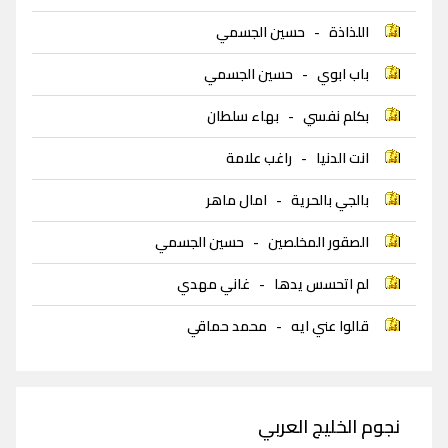
اللذاذة
-
حسين الجسمي
باب ابوي
-
حسين الجسمي
بكلم نفسي
-
بهاء سلطان
انت الدنيا
-
راغب علامة
بالجي بالحرية
-
امال ماهر
الصقور المخلصين
-
حسين الجسمي
لم اتحسس يدها
-
غاني مهدي
قالوا عني ايه
-
محمد حماقي
نجوم الخليج العربي