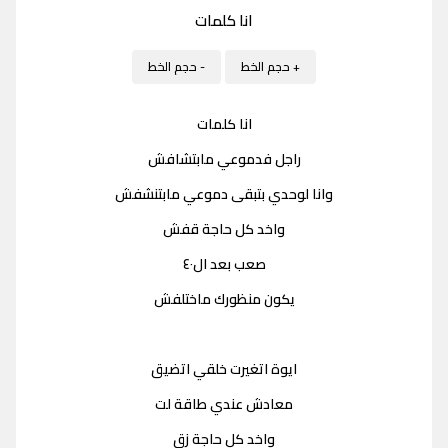
انا كلمات
+ حجم الخط
- حجم الخط
انا كلمات
راجل فدموعي مابتشافش
وانا لوحدي بتبقى دموعي مابتنشفش
واخد كل حاجة قفش
صعب بعد ال٤٠
يكون منظورك ماختلفش
ايوة اتغيرت خلقي اتضيق
معادش عندي طاقة لت
واخد كل حاجة زق