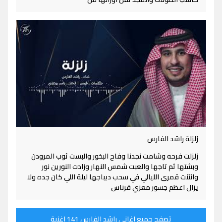
زلزلة راشد الفارس
زلزلت فرحه وشامت نجدنا وفاح البخور والبست ثوب المرودن
وبشتها ثم تاجها والعبت شمس النهار وزادت النورين نور
وانثنت قمرى الليالي في سحب ديباجها ليلة اللي كان جده ولا
يزال اعظم جسور معزي قرناس
تصفح جميع اغاني راشد الفارس 141 اغنية