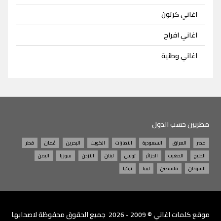
اغاني كرتون
اغاني افراح
اغاني وطنية
مطربين حسب الدول
مصر
العراق
السعودية
الامارات
الكويت
البحرين
عُمان
قطر
الخليج
المغرب
الجزائر
تونس
لبنان
الاردن
سوريا
اليمن
السودان
فلسطين
ليبيا
تركيا
موقع
كلمات اغاني
© 2009 - 2026 جميع الحقوق محفوظة لاصحابها