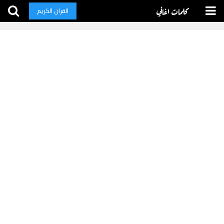
كلمات اغاني
القران الكريم