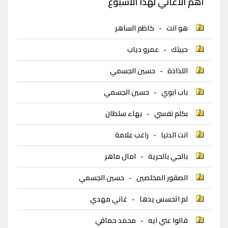
اهم الاغاني لهذا الاسبوع
هو انت
-
كاظم الساهر
حبيتك
-
عمرو دياب
اللذاذة
-
حسين الجسمي
باب ابوي
-
حسين الجسمي
بكلم نفسي
-
بهاء سلطان
انت الدنيا
-
راغب علامة
بالجي بالحرية
-
امال ماهر
الصقور المخلصين
-
حسين الجسمي
لم اتحسس يدها
-
غاني مهدي
قالوا عني ايه
-
محمد حماقي