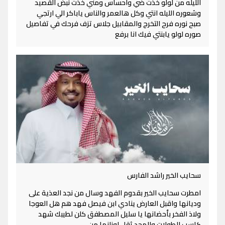
الليله من لولو خذت ضي واحساس ومني خذت نبض القصيد
وشعوره الليله انتي وكل هالعمر والناس ياباكر الي ارتجي
صبح نوره فرح التخرج والمقابيل جلاس تزف فرحك في تفاصيل
صوره لولو يابنتي فيك انا برفع
سحايب الخير راشد الفارس
امطرت سحايب الخير بقدوم الفهد وسال من نجد العذية على
وديانها واقبل العارض ينادي ابن فيصل فهد هم هل العوجا
ولاذ الفخر بأحضانها يا سليل المصطفق كلن لطيبك شهد
كاسب الطولات والمجد ثقل اوزانها من