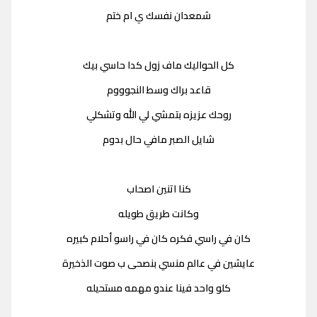
شمعدان نفسك ي ام ختم
كل الحواليك ماف زول كدا حاسي بيك
قاعد براك وسط النجوووم
روحك عزيزه بتمشي لي الله وتشكلي
شايل الصبر مافي حال بدوم
كنا اتنين اصحاب
وكانت طريق طويله
كان في راسي فكره كان في راسو أحلام كبيره
عايشين في عالم منسي بنصحى ب صوت الذخيرة
كلو واحد فينا عندو مهمه مستحيله