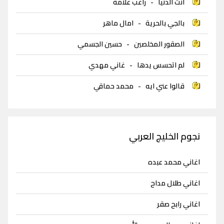
انت الدنيا
-
راغب علامة
بالجي بالحرية
-
امال ماهر
الصقور المخلصين
-
حسين الجسمي
لم اتحسس يدها
-
غاني مهدي
قالوا عني ايه
-
محمد حماقي
نجوم الخليج العربي
اغاني محمد عبده
اغاني طلال مداح
اغاني رابح صقر