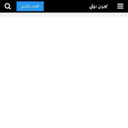
كلمات اغاني
القران الكريم