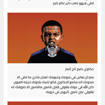
لافي فيهو كعب داير عالم كبير
حكاوي حليم تاج السر
سرحان بعاين في نجومك وغيومك تعبان بنادي ما لاقي الا
صدودك ااه سامع الحكاوي قالو ناسك بتخونك حزينه العيون
كان الله في عونك بتقولي قلبي قاسي ماقاسي الا ضروفك x2
بتقولي عني ناسي تايهين في دروبك