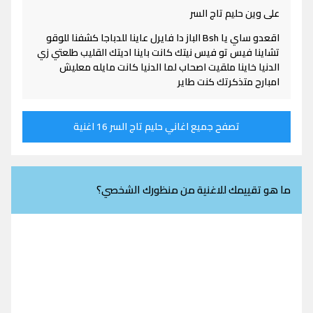
على وين حليم تاج السر
اقعدو ساي يا Bsh الباز دا فايرل عاينا للدباجا كشفنا للوقو
تشاينا فيس تو فيس نيتك كانت باينا اديتك القليب طلعتي زي
الدنيا خاينا ملقيت اصحاب لما الدنيا كانت مايله معليش
امبارح متذكرتك كنت طاير
تصفح جميع اغاني حليم تاج السر 16 اغنية
ما هو تقييمك للاغنية من منظورك الشخصي؟