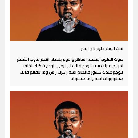
ست الودع حليم تاج السر
صوت القلوب يتسمع اساهر والنوم يتقطع انتظر يدوب الشمع
امبارح قابلت ست الودع قالت لي ارمي الودع شكلك تخاف
تتوجع عندك كسور فالظلع لسه راكرب راس وما بتقتنع قالت
هتشوووف لسه ياما هتشوف