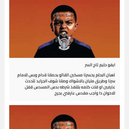
ايفو حليم تاج السر
تعبان البحلم يخسرنا مسكين القالو بحصلنا قدام وبس للامام
سرنا وطريق مليان بالاشواك وصلنا شوف الجرايد تتحدث
عارفين او قلت كلمه بتتنفذ شرطه بدس المسدس قفل
للاخوان دا واجب مقدس عارفني بجرح