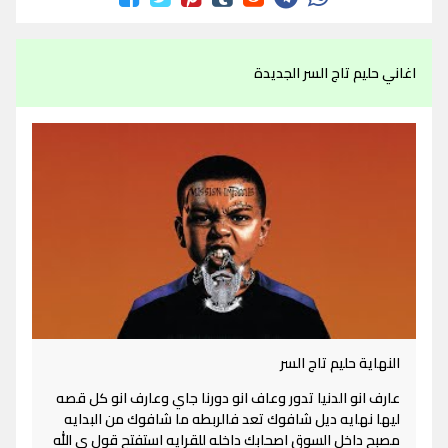
اغاني حليم تاج السر الجديدة
النهاية حليم تاج السر
عارف انو الدنيا تدور وعاف انو دورنا جاي وعارف انو كل قصه
ليها نهايه ديل شافوك تعد فالربطه ما شافوك من البدايه
مصبح داخل السوق اصحابك داخله للقرايه استفتح قول ي الله