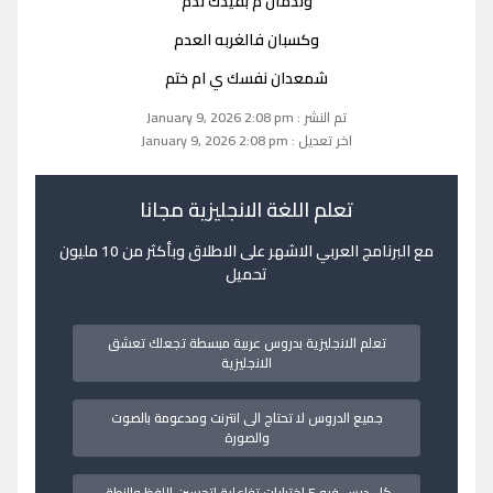
وندمان م بفيدك ندم
وكسبان فالغربه العدم
شمعدان نفسك ي ام ختم
تم النشر : January 9, 2026 2:08 pm
اخر تعديل : January 9, 2026 2:08 pm
تعلم اللغة الانجليزية مجانا
مع البرنامج العربي الاشهر على الاطلاق وبأكثر من 10 مليون
تحميل
تعلم الانجليزية بدروس عربية مبسطة تجعلك تعشق
الانجليزية
جميع الدروس لا تحتاج الى انترنت ومدعومة بالصوت
والصورة
كل درس فيه 5 اختبارات تفاعلية لتحسين اللفظ والنطق