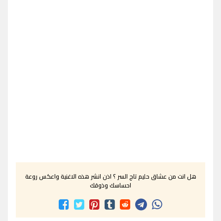
هل انت من عشاق حليم تاج السر ؟ اذن انشر هذه الاغنية واعكس روعة
احساسك وذوقك