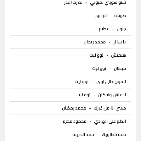
شنو سويتي بعيوني
-
نصرت البدر
طربقة
-
لارا نور
جنون
-
عظيم
يا ساتر
-
محمد ريحان
هنعيش
-
توو ليت
قبطان
-
توو ليت
الموج عالي اوي
-
توو ليت
لا عاش ولا كان
-
توو ليت
حبيبي انا من غيرك
-
محمد رمضان
الدلع على الهادي
-
محمود محرم
دقة خطاويك
-
حمد الخزينه