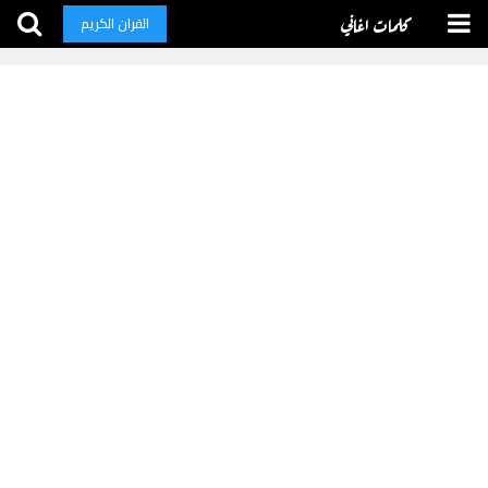
كلمات اغاني
القران الكريم