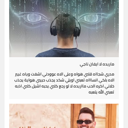
ماريده لا ايفان ناجي
مدري شجااه قلبي هواه وعلى الاه عوودني اشفت وياه غيير
الاه بلكي انساااه تعبني اويلي شكد يجذب حبيبي هواية يجذب
خلاني اكره الحب مااريده لا لو رجع كلبي يحبه اشيل كلبي اذبه
تعبني الله يتعبه