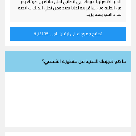
الدنيا اختصرتها عيونك ربي انطاني احلى ملاك يل صوتك بحر
من الحنيه وين سافر بيه لدنيا بعيد ومن تخلي ايديك ب ايديه
عداد الحب يبقه يزيد
تصفح جميع اغاني ايفان ناجي 35 اغنية
ما هو تقييمك للاغنية من منظورك الشخصي؟