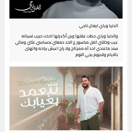
الدنيا وياي ايفان ناجي
والدنيا وياي حطت عقلها وين أگدرلها اخذت حبيب نسيانه
عيب وخلتني اضل مكسور ع الخد دمعتي بحساسي علتي ومالي
سند ماعندي احد آه ممرتاح ولا راح اعيش براحه واتهنى
بالايام ولابيوم يجي النوم