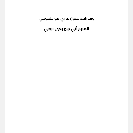
وبصراحة عيون غيري مو طموحي
المهم أني جبير بعين روحي