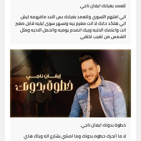
تتعمد بغيابك ايفان ناجي
اني افتهم التسوي وتتعمد بغيابك بس الابد مافهمه ليش
اني هلگد حابك لا انت مغرم بيه ونسهر سوى ليليه قابل صغير
انت واعلمك الحنيه وبيك انصدم يوميه واتحمل الاذيه ومثل
الشمس من تغيب تختفي
خطوة بدونك ايفان ناجي
لا ما اتحرك خطوه بدونك وما امشي بشارع اله وياك هاي