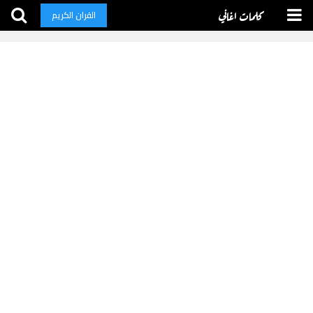
كلمات اغاني
القران الكريم