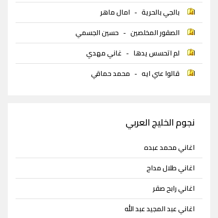
بالجي بالحرية
-
امال ماهر
الصقور المخلصين
-
حسين الجسمي
لم اتحسس يدها
-
غاني مهدي
قالوا عني ايه
-
محمد حماقي
نجوم الخليج العربي
اغاني محمد عبده
اغاني طلال مداح
اغاني رابح صقر
اغاني عبد المجيد عبد الله