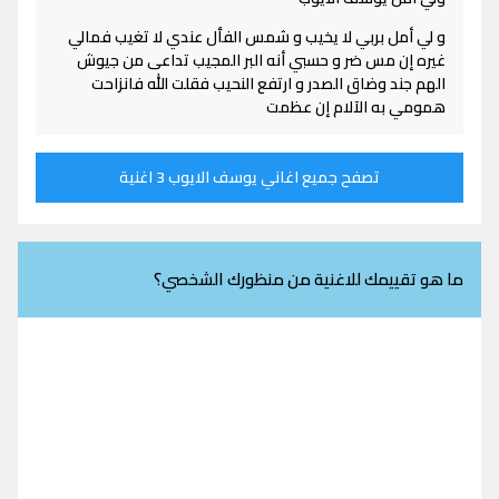
و لي أمل بربي لا يخيب و شمس الفأل عندي لا تغيب فمالي
غيره إن مس ضر و حسبي أنه البر المجيب تداعى من جيوش
الهم جند وضاق الصدر و ارتفع النحيب فقلت الله فانزاحت
همومي به الآلام إن عظمت
تصفح جميع اغاني يوسف الايوب 3 اغنية
ما هو تقييمك للاغنية من منظورك الشخصي؟