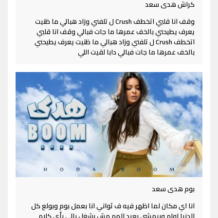
كراش هدى سعد
وقف انا قلبي اتخطف Crush ل تلفني وزاد هبالي ما ظنيت
يعرف يطيحني بالخف عمرها ما جات فبالي وقف انا قلبي
اتخطف Crush ل تلفني وزاد هبالي ما ظنيت يعرف يطيحني
بالخف عمرها ما جات فبالي دابا لقيت اللي
بوم هدى سعد
انا اي مكان لما اظهر فيه ف ثواني انا بعمل بوم وبولع كل
الدنيا اوام وبيمشي بعيد الهم مش بشغل بالي بأي كلام