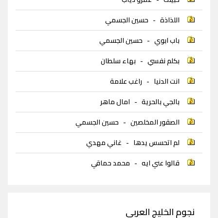
اللذاذة
-
حسين الجسمي
باب ابوي
-
حسين الجسمي
بكلم نفسي
-
بهاء سلطان
انت الدنيا
-
راغب علامة
بالجي بالحرية
-
امال ماهر
الصقور المخلصين
-
حسين الجسمي
لم اتحسس يدها
-
غاني مهدي
قالوا عني ايه
-
محمد حماقي
نجوم الخليج العربي