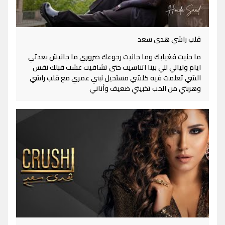
قلب راشي هدى سعد
ما حنيت فغيابك وما جانيت رجوعك ضروري ما جانيش بعدتي
ايام وليالي للي بينا اتناسيت حتى تشافيت عشت قبلك نفس
الشي تعلمت فيه كلشي مستحيل نبني عمري مع قلب راشي
وهربتي من الحب تخبيتي ضعيف وأناني