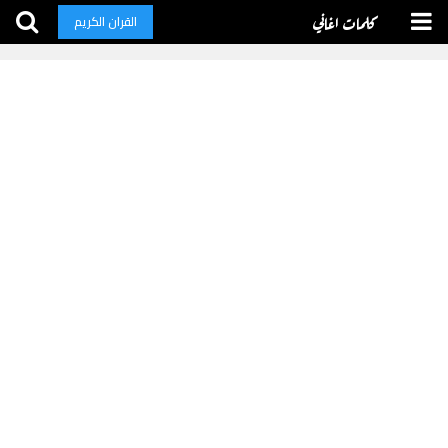
كلمات اغاني
القران الكريم