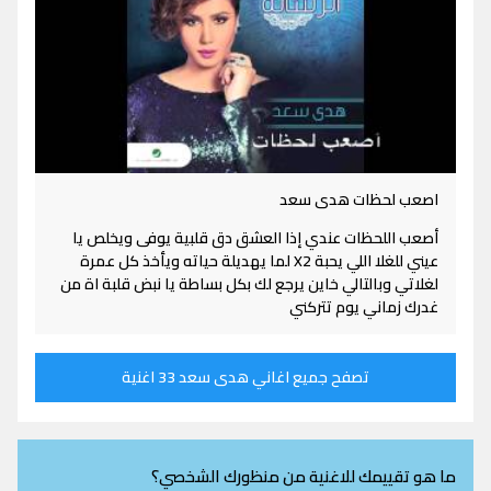
اصعب لحظات هدى سعد
أصعب اللحظات عندي إذا العشق دق قلبية يوفى ويخلص يا
عيني للغلا اللي يحبة X2 لما يهديلة حياته ويأخذ كل عمرة
لغلاتي وبالتالي خاين يرجع لك بكل بساطة يا نبض قلبة اة من
غدرك زماني يوم تتركني
تصفح جميع اغاني هدى سعد 33 اغنية
ما هو تقييمك للاغنية من منظورك الشخصي؟