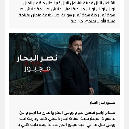
الشاغل البال فديتة الشاغل البال غير الحال حبة غير الحال
اويلي اويلي اويلي من حبة اويلي عايش بخير يمة عايش بخير
سوة تغيير حبة سوة تغيير هواية احب كلامة متجنن بغرامة
عسة الله لا يحرمني من حبة
مجبور نصر البحار
محتاج اراجع نفسي صح وبروحي افكر واتمنى ما ارجع واحن
عالشوگ اسيطر مليت اشتاگ لبشر ناسيني گلبه وياريت احب
روحي مثل ما اني احبه مجبور اتغير بعد ما يبقه طيب كلبي يا