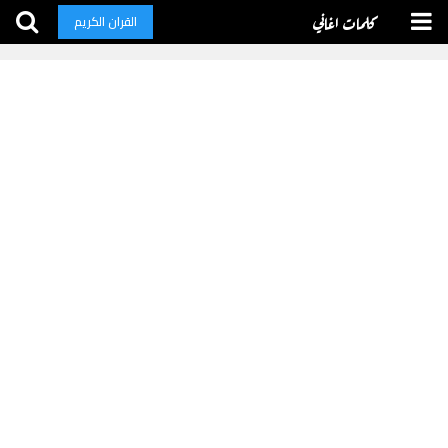
كلمات اغاني
القران الكريم