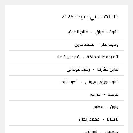
كلمات اغاني جديدة 2026
اشوف الفراق
-
فالح الطوق
وجهة نظر
-
محمد خيري
الله يحفظ المملكة
-
فهد بن فصلا
صاين عشرتنا
-
رشيد فوعاني
شنو سويتي بعيوني
-
نصرت البدر
طربقة
-
لارا نور
جنون
-
عظيم
يا ساتر
-
محمد ريحان
هنعيش
-
توو ليت