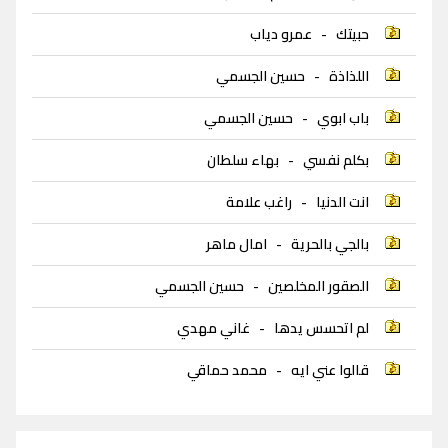
حبيتك
-
عمرو دياب
اللذاذة
-
حسين الجسمي
باب ابوي
-
حسين الجسمي
بكلم نفسي
-
بهاء سلطان
انت الدنيا
-
راغب علامة
بالجي بالحرية
-
امال ماهر
الصقور المخلصين
-
حسين الجسمي
لم اتحسس يدها
-
غاني مهدي
قالوا عني ايه
-
محمد حماقي