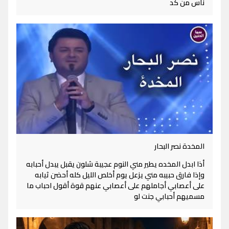
ناس من كد
المخدة نصر البحار
أذا ابدل المخده يطير مني النوم عجيبة شلون يقبل يبدل أحبابه
وإذا فارق حبيبه مني يزعل يوم أخلص الليل كله أحضن ثيابه
على أعصابي أجاملهم على أعصابي عنهم قوة أقول احباب ما
مسميهم أحبابي جنت لو