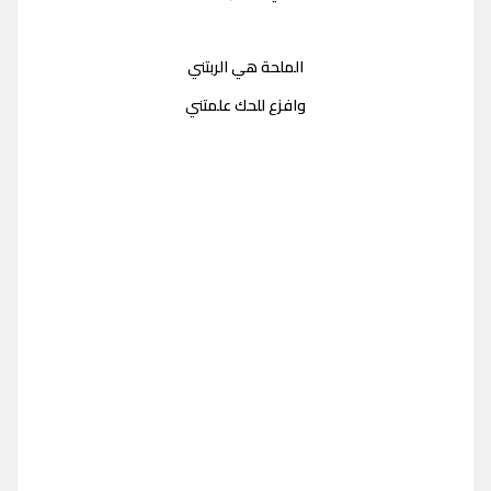
الملحة هي الربتني
وافزع للحك علمتني