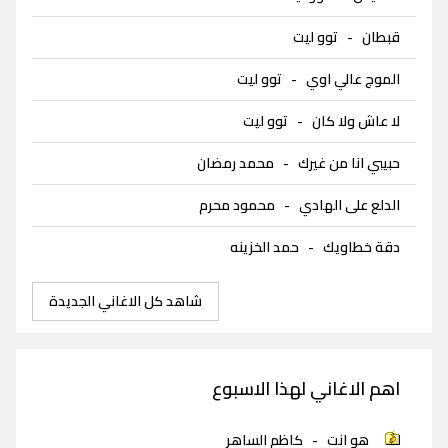
قبطان
-
توو ليت
الموج عالي اوي
-
توو ليت
لا عاش ولا كان
-
توو ليت
حبيبي انا من غيرك
-
محمد رمضان
الدلع على الهادي
-
محمود محرم
دقة خطاويك
-
حمد الخزينه
شاهد كل الاغاني الجديدة
اهم الاغاني لهذا الاسبوع
هو انت
-
كاظم الساهر