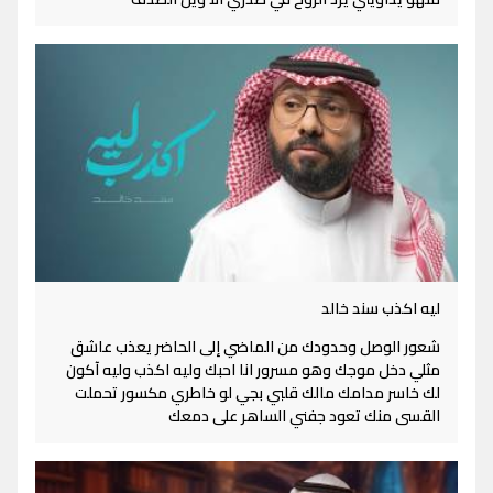
ليه اكذب سند خالد
شعور الوصل وحدودك من الماضي إلى الحاضر يعذب عاشق
مثلي دخل موجك وهو مسرور انا احبك وليه اكذب وليه آكون
لك خاسر مدامك مالك قلبي بجي لو خاطري مكسور تحملت
القسى منك تعود جفني الساهر على دمعك