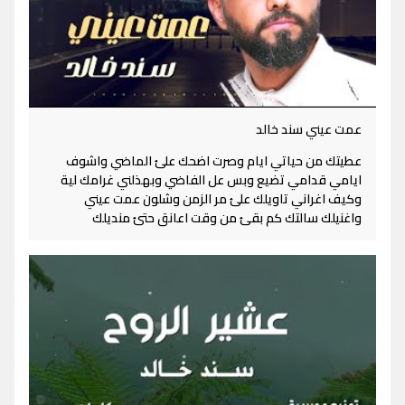
عمت عيني سند خالد
عطيتك من حياتي ايام وصرت اضحك علئ الماضي واشوف
ايامي قدامي تضيع وبس عل الفاضي وبهذلني غرامك لية
وكيف اغراني تاويلك علئ مر الزمن وشلون عمت عيني
واغنيلك سالتك كم بقئ من وقت اعانق حتئ منديلك