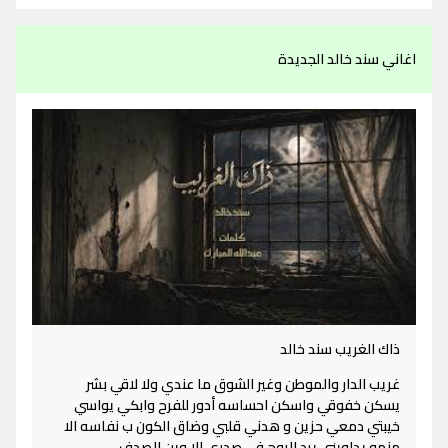
اغاني سند خالد الجديدة
ذاك الغريب سند خالد
غريب الدار والموطن وغير الشوق ما عندي ولا لاقي بشر
يسكن خفوقي واسكن احساسه أدور للفرح وابكي يواسي
خيبتي دمعي حزين و هدني قلبي وضاق الكون ب نفاسه الا
منهو يداويني يرد الروح في صدري الا وين الصدف