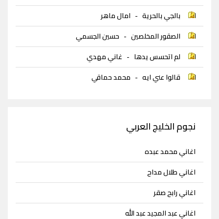
بالجي بالحرية
-
امال ماهر
الصقور المخلصين
-
حسين الجسمي
لم اتحسس يدها
-
غاني مهدي
قالوا عني ايه
-
محمد حماقي
نجوم الخليج العربي
اغاني محمد عبده
اغاني طلال مداح
اغاني رابح صقر
اغاني عبد المجيد عبد الله