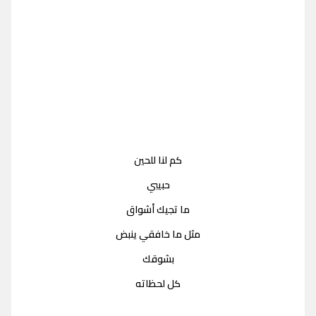
كم لنا للحين
حبيبي
ما تجيك أشواق
مثل ما خافقي ينبض
بشوقك
كل لحظاته