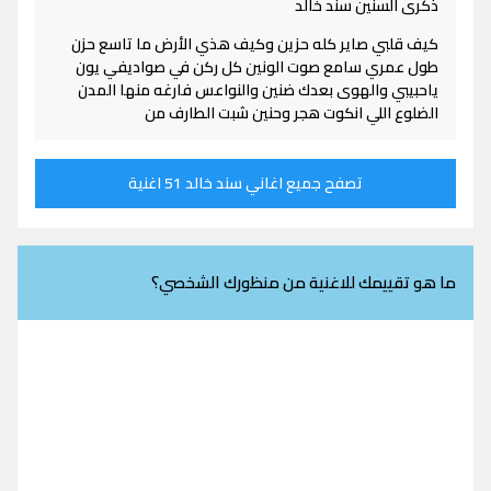
ذكرى السنين سند خالد
كيف قلبي صاير كله حزين وكيف هذي الأرض ما تاسع حزن
طول عمري سامع صوت الونين كل ركن في صواديفي يون
ياحبيبي والهوى بعدك ضنين والنواعس فارغه منها المدن
الضلوع اللي انكوت هجر وحنين شبت الطارف من
تصفح جميع اغاني سند خالد 51 اغنية
ما هو تقييمك للاغنية من منظورك الشخصي؟