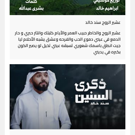
عشير الروح سند خالد
عشير الروح والخاطر حبيب العمر والأيام كتبتك وانتثر حبري و حار
الدمع في عيني دموع الحب والفرحه وعشق يشبه الأحلام ليا
جيت انطق باسمك شعوري تسبقه عيني تخيل لو يصير الكون
بكبره في يديني