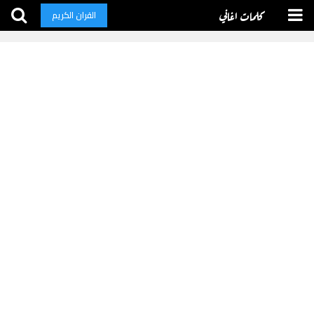
كلمات اغاني
القران الكريم