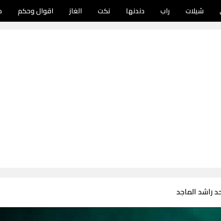
شيلات
راب
دندنها
نكت
الغاز
اقوال وحكم
د
د راشد الماجد