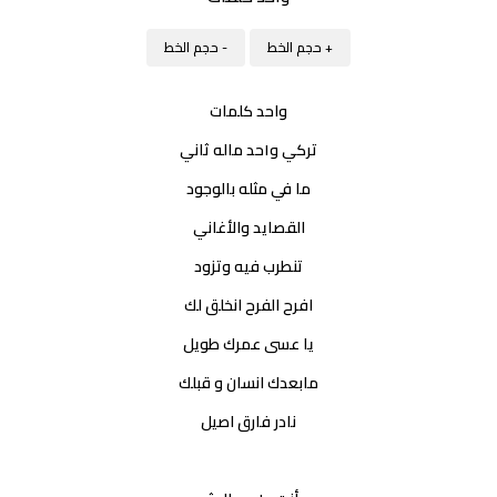
+ حجم الخط
- حجم الخط
واحد كلمات
تركي و١حد ماله ثاني
ما في مثله بالوجود
القصايد والأغاني
تنطرب فيه وتزود
افرح الفرح انخلق لك
يا عسى عمرك طويل
مابعدك انسان و قبلك
نادر فارق اصيل