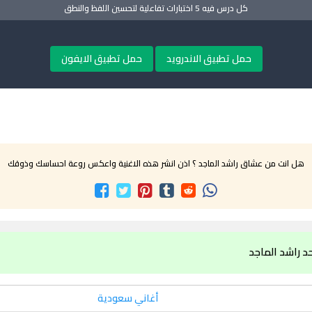
كل درس فيه 5 اختبارات تفاعلية لتحسين اللفظ والنطق
حمل تطبيق الاندرويد
حمل تطبيق الايفون
هل انت من عشاق راشد الماجد ؟ اذن انشر هذه الاغنية واعكس روعة احساسك وذوقك
د راشد الماجد
أغاني سعودية