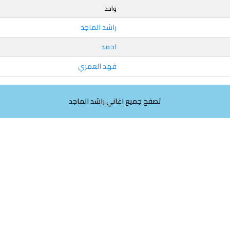
واحد
راشد الماجد
احمد
فهد العمري
تصفح جميع اغاني راشد الماجد