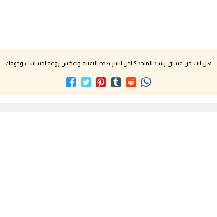
هل انت من عشاق راشد الماجد ؟ اذن انشر هذه الاغنية واعكس روعة احساسك وذوقك