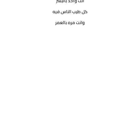
أنت و١حد بالبشر
كل طيب الناس فيه
وانت مره بالعمر