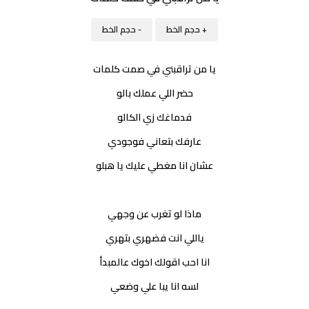
+ حجم الخط
- حجم الخط
يا من تراقبني في صمت كلمات
حضر اللي عملك بالو
فدماغك زي الكالو
عارفك بتعاني فوجودي
عشان انا مغطي عليك يا هبلو
ماذا لو تغرب عن وجهي
ياللي انت فضهري بتهري
انا احب اقولك اخوك عالمبدأ
لسه انا يبا علي وضعي