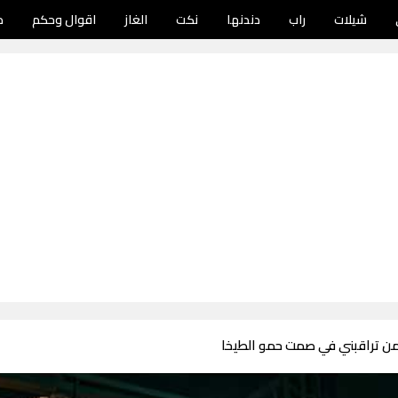
شيلات
راب
دندنها
نكت
الغاز
اقوال وحكم
د
 من تراقبني في صمت حمو الطيخا