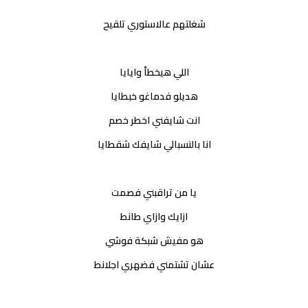
شغلتهم عالاستوري تلقيح
اللي هيخطأ وايايا
هديلو فدماغو خبطايا
انت شايفني اخطر خصم
انا بالنسبالي شايفك شقطايا
يا من تراقبني فصمت
ازايك وازاي طانط
هو مفيش شبكة فوشي
عشان تشتمني فضهري اجلانط