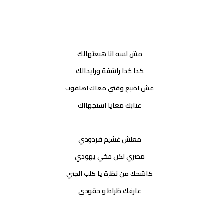
مش لسه انا هبعتهالك
كدا كدا راشقة ورايحالك
مش اضيع وقتي معاك اهلفوت
عتابك معايا استجهااك
معلش غشيم فردودي
مصري لكن مخي يهودي
كاشحك من نظرة يا كلب الجني
عارفك ظراط و حقودي