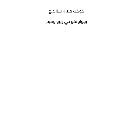
كوكب مليان سناكيح
رجولوتكو دي زيرو وميح