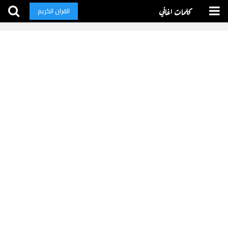
كلمات اغاني
القران الكريم