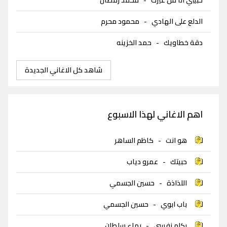
الدلع على الهادي
-
محمود محرم
دقة خطاويك
-
حمد الخزينه
شاهد كل الاغاني الجديدة
اهم الاغاني لهذا الاسبوع
هو انت
-
كاظم الساهر
حبيتك
-
عمرو دياب
اللذاذة
-
حسين الجسمي
باب ابوي
-
حسين الجسمي
بكلم نفسي
-
بهاء سلطان