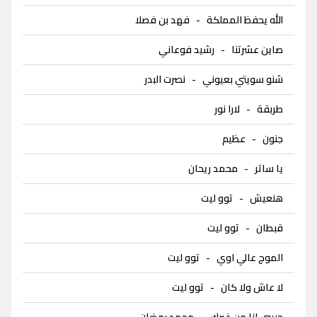
الله يحفظ المملكة
-
فهد بن فصلا
صاين عشرتنا
-
رشيد فوعاني
شنو سويتي بعيوني
-
نصرت البدر
طربقة
-
لارا نور
جنون
-
عظيم
يا ساتر
-
محمد ريحان
هنعيش
-
توو ليت
قبطان
-
توو ليت
الموج عالي اوي
-
توو ليت
لا عاش ولا كان
-
توو ليت
حبيبي انا من غيرك
-
محمد رمضان