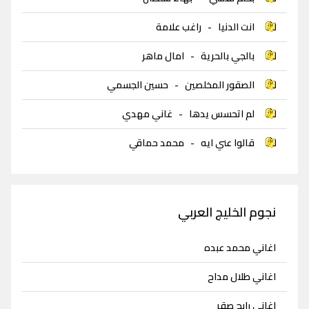
انت الدنيا
-
راغب علامة
بالجي بالحرية
-
امال ماهر
الصقور المخلصين
-
حسين الجسمي
لم اتحسس يدها
-
غاني مهدي
قالوا عني ايه
-
محمد حماقي
نجوم الخليج العربي
اغاني محمد عبده
اغاني طلال مداح
اغاني رابح صقر