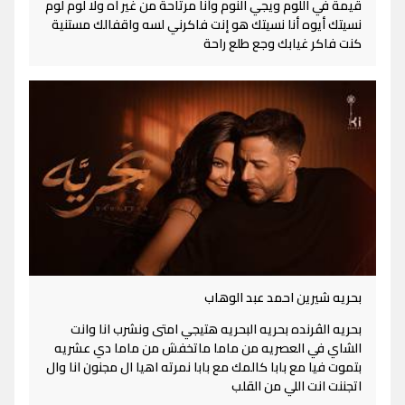
قيمة في اللوم ويجي النوم وأنا مرتاحة من غير آه ولا لوم لوم
نسيتك أيوه أنا نسيتك هو إنت فاكرني لسه واقفالك مستنية
كنت فاكر غيابك وجع طلع راحة
بحريه شيرين احمد عبد الوهاب
بحريه الڤرنده بحريه البحريه هتيجي امتى ونشرب انا وانت
الشاي في العصريه من ماما ماتخفش من ماما دي عشريه
بتموت فيا مع بابا كالمك مع بابا نمرته اهيا ال مجنون انا وال
اتجننت انت اللي من القلب