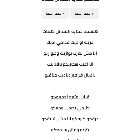
+ حجم الخط
- حجم الخط
هتسمع حكايه المقاتل كلمات
عريك لو جيت قدامي اديك
انا مش بضرب بوازيك وصواريخ
انا اغيب هضربكم بالانابيب
ياعيال فرافير دباديب منافيخ
قنابل مثيره لدمعوكو
كلامي يصحي وجعكو
عرفكو كارفكو انا مش شايفكو
بترغو ومش بسمعكو