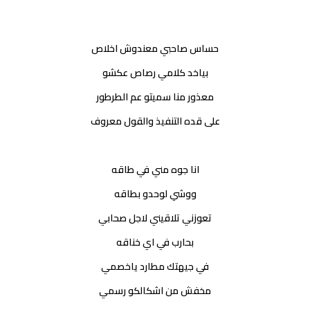
حساس صاحبي معندوش اخلاص
بياخد كلامي رصاص عكشو
معذور منا سميتو عم الطرطور
على قده التنفيذ والقول معروف
انا جوه مني في طاقه
ووشي لوحدو بطاقه
تعوزني تلاقيني لاجل صحابي
بحارب في اي خناقه
في جيهتك مطارد ياخصمي
مخفش من اشكالكو رسمي