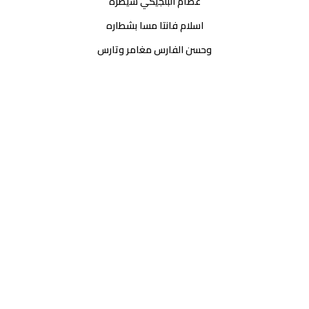
عصام البلجيكي سيطره
اسلام فانتا مسا بشطاره
وحسن الفارس مغامر وتارس