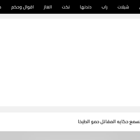
شيلات
راب
دندنها
نكت
الغاز
اقوال وحكم
د
سمع حكايه المقاتل حمو الطيخا