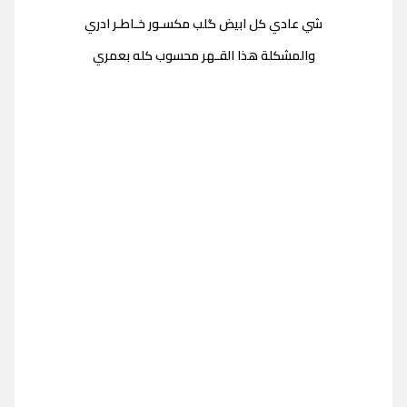
شي عادي كل ابيض گلب مكسـور خـاطـر ادري
والمشكلة هذا القـهر محسوب كله بعمري