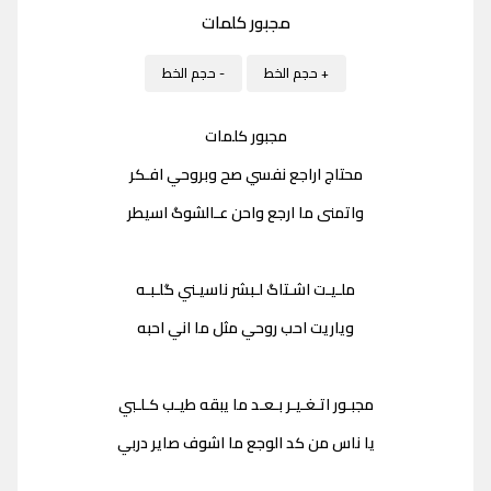
مجبور كلمات
+ حجم الخط
- حجم الخط
مجبور كلمات
محتاج اراجع نفسي صح وبروحي افـكر
واتمنى ما ارجع واحن عـالشوگ اسيطر
ملـيـت اشـتاگ لـبشر ناسيـني گلـبـه
وياريت احب روحي مثل ما اني احبه
مجبـور اتـغـيـر بـعـد ما يبقه طيـب كـلـبي
يا ناس من كد الوجع ما اشوف صاير دربي