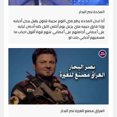
المخدة نصر البحار
أذا ابدل المخده يطير مني النوم عجيبة شلون يقبل يبدل أحبابه
وإذا فارق حبيبه مني يزعل يوم أخلص الليل كله أحضن ثيابه
على أعصابي أجاملهم على أعصابي عنهم قوة أقول احباب ما
مسميهم أحبابي جنت لو
العراق مصنع للغيرة نصر البحار