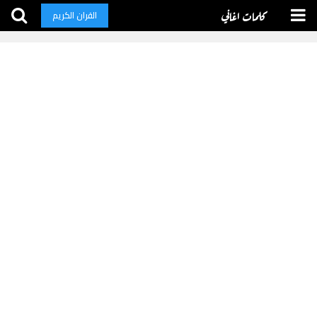
كلمات اغاني
القران الكريم