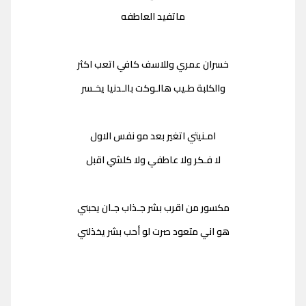
ماتفيد العاطفه
خسران عمري وللاسف كافي اتعب اكثر
والكلبة طـيب هالـوكت بالـدنيا يخـسر
امـنيتي اتغير بعد مو نفس الاول
لا فـكر ولا عاطفي ولا كلشي اقبل
مكسور من اقرب بشر جـذاب جـان يحبني
هو اني متعود صرت لو أحب بشر يخذلني