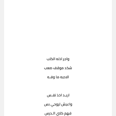
واجر اذنه الكلب
شكد موقف صعب
الاحبه ما وفـه
اريـد اخذ نفـس
واعيش لروحي بس
فهم كلبي الـدرس