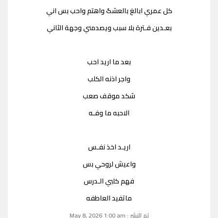
كل عمري ابالغ بالعشگ واهتم واحب بس اني
بعـدين فـترة بلا سبب ويصدمني وجهة الثاني
بعد ما اريد احب
واجر اذنه الكلب
شكد موقف صعب
الاحبه ما وفـه
اريـد اخذ نفـس
واعيش لروحي بس
فهم كلبي الـدرس
ماتفيد العاطفه
تم النشر : May 8, 2026 1:00 am