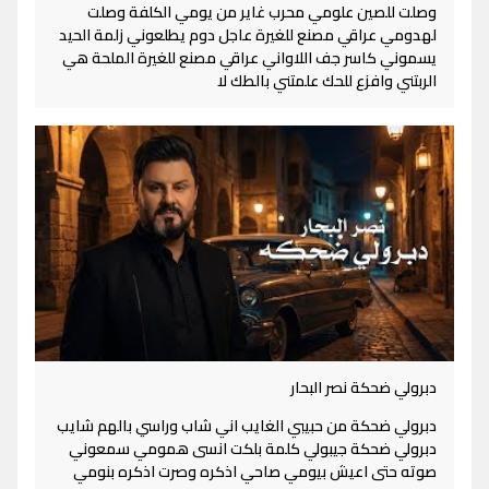
وصلت للصين علومي محرب غاير من يومي الكلفة وصلت
لهدومي عراقي مصنع للغيرة عاجل دوم يطلعوني زلمة الحيد
يسموني كاسر جف اللاواني عراقي مصنع للغيرة الملحة هي
الربتني وافزع للحك علمتني بالطك لا
دبرولي ضحكة نصر البحار
دبرولي ضحكة من حبيبي الغايب اني شاب وراسي بالهم شايب
دبرولي ضحكة جيبولي كلمة بلكت انسى همومي سمعوني
صوته حتى اعيش بيومي صاحي اذكره وصرت اذكره بنومي