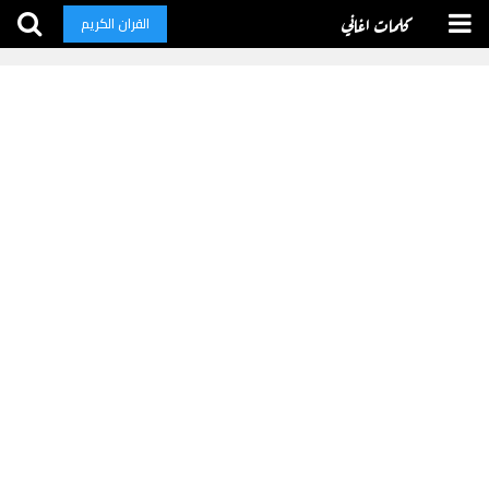
كلمات اغاني
القران الكريم