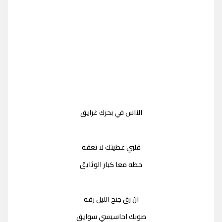
الناس في بحرك غرايق
قلبي عطيتك لا تعقه
حطه معا كبار الوثايق
ان رق جنح الليل رقه
صوبك احاسيسي سوايق