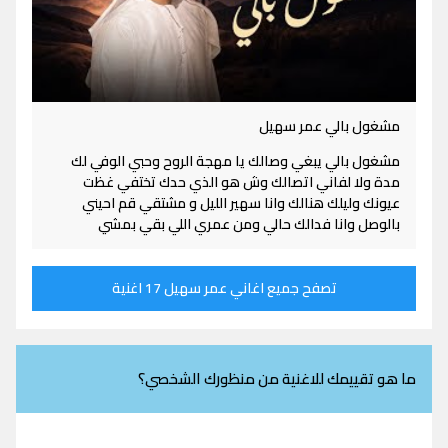
مشغول بالي عمر سهيل
مشغول بالي يبغي وصالك يا مهجة الروح وحبي الوفي لك
مدة ولا لفاني اتصالك وش هو الذي حدك تختفي غظت
عيونك وليلك هنالك وانا سهير الليل و مشتقي قم احيني
بالوصل وانا فدالك حالي ومن عمري اللي بقي بمشي
تصفح جميع اغاني عمر سهيل 17 اغنية
ما هو تقييمك للاغنية من منظورك الشخصي؟