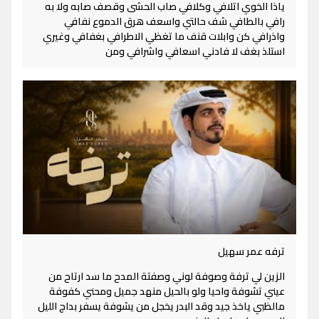
ياذا الخوي اتلافي وكلافي صاب الحشى وقصف صابه ولا به
رافي بالطافي شف حالتي واسعف هرق الدموع نفافي
واذرافي كن وابلات قنف ما تغظي الاطرافي بغفافي وغيري
استلذ بغف لا فادني اسعافي واشرافي ومن
ترفه عمر سهيل
الزين لي ترفة وصوفة لوني وصفتة المدح ما سد ارتاح من
عيني تشوفة واحيا ولو بالحيل منهد جميل ومحني كفوفة
مالظبي ياخذ جيد وقد البدر يخجل من يشوفة يسفر بداج الليل