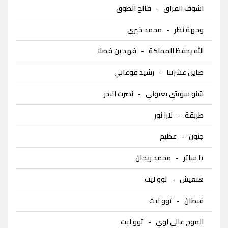
اشوف الفراق
-
فالح الطوق
وجهة نظر
-
محمد خيري
الله يحفظ المملكة
-
فهد بن فصلا
صاين عشرتنا
-
رشيد فوعاني
شنو سويتي بعيوني
-
نصرت البدر
طربقة
-
لارا نور
جنون
-
عظيم
يا ساتر
-
محمد ريحان
هنعيش
-
توو ليت
قبطان
-
توو ليت
الموج عالي اوي
-
توو ليت