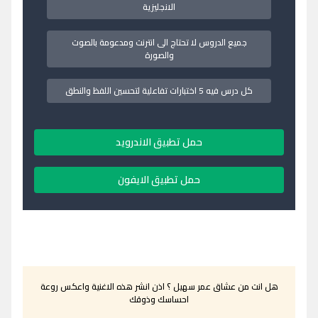
الانجليزية
جميع الدروس لا تحتاج الى انترنت ومدعومة بالصوت
والصورة
كل درس فيه 5 اختبارات تفاعلية لتحسين اللفظ والنطق
حمل تطبيق الاندرويد
حمل تطبيق الايفون
هل انت من عشاق عمر سهيل ؟ اذن انشر هذه الاغنية واعكس روعة
احساسك وذوقك