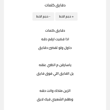
دقايق كلمات
+ حجم الخط
- حجم الخط
دقايق كلمات
اذا فضيت ارقم دقه
حاول ولو تفضئ دقايق
ياسارقن م الظبي عنقه
يل الفايق اللي فوق فايق
الزين ملكك وانت حقه
وطقم الشعيبي فيك لايق