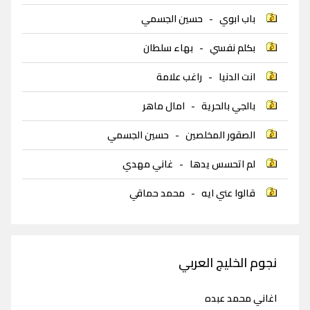
باب ابوي
-
حسين الجسمي
بكلم نفسي
-
بهاء سلطان
انت الدنيا
-
راغب علامة
بالجي بالحرية
-
امال ماهر
الصقور المخلصين
-
حسين الجسمي
لم اتحسس يدها
-
غاني مهدي
قالوا عني ايه
-
محمد حماقي
نجوم الخليج العربي
اغاني محمد عبده