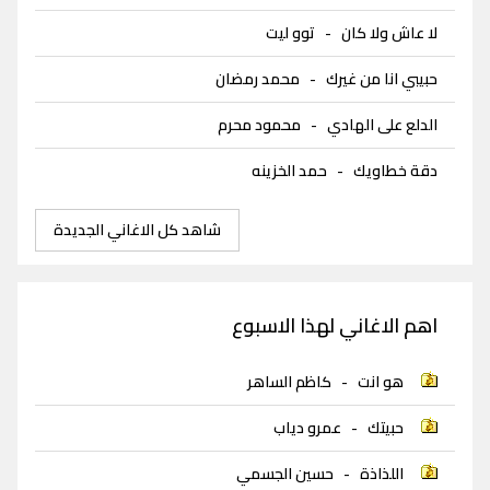
لا عاش ولا كان
-
توو ليت
حبيبي انا من غيرك
-
محمد رمضان
الدلع على الهادي
-
محمود محرم
دقة خطاويك
-
حمد الخزينه
شاهد كل الاغاني الجديدة
اهم الاغاني لهذا الاسبوع
هو انت
-
كاظم الساهر
حبيتك
-
عمرو دياب
اللذاذة
-
حسين الجسمي