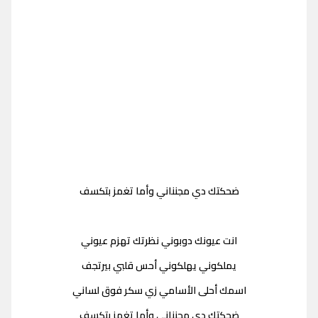
ضحكتك دي مجنناني وأما تغمز بتكسف
انت عيونك دوبوني نظرتك تهزم عيوني
يملكوني يهلكوني أحس قلبي بيرتجف
اسمك أحلى الأسامي زي سكر فوق لساني
ضحكتك دي مجنناني وأما تغمز بتكسف