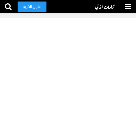
كلمات اغاني
القران الكريم