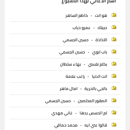
اهم الاغاني لهذا الاسبوع
هو انت
-
كاظم الساهر
حبيتك
-
عمرو دياب
اللذاذة
-
حسين الجسمي
باب ابوي
-
حسين الجسمي
بكلم نفسي
-
بهاء سلطان
انت الدنيا
-
راغب علامة
بالجي بالحرية
-
امال ماهر
الصقور المخلصين
-
حسين الجسمي
لم اتحسس يدها
-
غاني مهدي
قالوا عني ايه
-
محمد حماقي