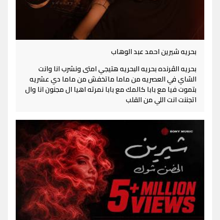
بحريه شيرين احمد عبد الوهاب
بحريه الڤرنده بحريه البحريه هتيجي امتى ونشرب انا وانت
الشاي في العصريه من ماما ماتخفش من ماما دي عشريه
بتموت فيا مع بابا كالمك مع بابا نمرته اهيا ال مجنون انا وال
اتجننت انت اللي من القلب