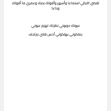
تقضي الليالي استماعا وأسهر وأقولك بحبك وعمري ما أقولك
وداعا
عيونك دوبوني نظرتك تهزم عيوني
يملكوني يهلكوني أحس قلبي بيرتجف