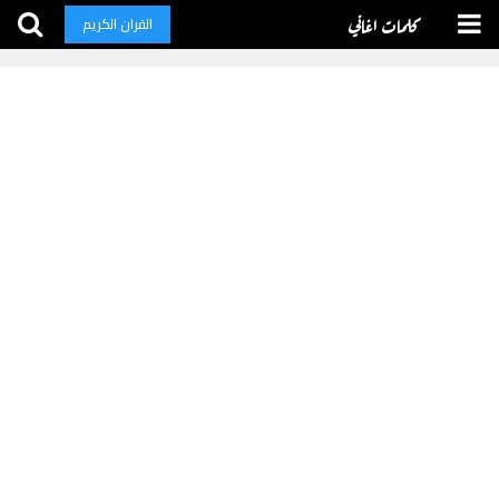
كلمات اغاني
القران الكريم