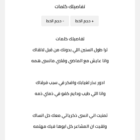
تفاصيلك كلمات
+ حجم الخط
- حجم الخط
تفاصيلك كلمات
ترا طول السنين اللي بدونك من قبل لالقاك
وانا عايش مع الماضي وقلبي مانسى همه
ادور عذر لغيابك وافكر في سبب فرقاك
وانا اللي طيب ودايم كفو في ذمتي ذمه
تمنيت اني انسى ذكرياتي معك خل انساك
ولقيت ان المشاعر كل ابوها فيك مهتمه