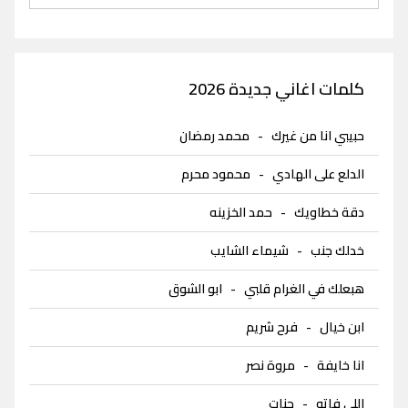
كلمات اغاني جديدة 2026
حبيبي انا من غيرك
-
محمد رمضان
الدلع على الهادي
-
محمود محرم
دقة خطاويك
-
حمد الخزينه
خدلك جنب
-
شيماء الشايب
هبعلك في الغرام قلبي
-
ابو الشوق
ابن خيال
-
فرح شريم
انا خايفة
-
مروة نصر
اللي فاتو
-
جنات