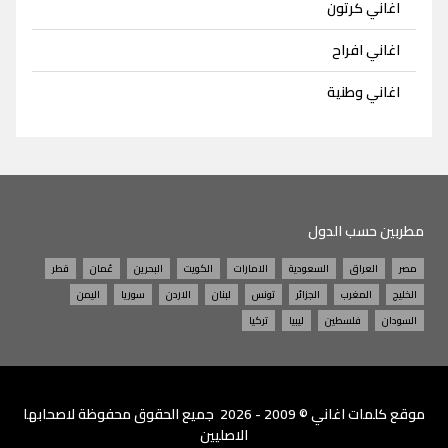
اغاني كرتون
اغاني افراح
اغاني وطنية
مطربين حسب الدول
مصر
العراق
السعودية
الامارات
الكويت
البحرين
عُمان
قطر
الخليج
المغرب
الجزائر
تونس
لبنان
الاردن
سوريا
اليمن
السودان
فلسطين
ليبيا
تركيا
موقع
كلمات اغاني
© 2009 - 2026 جميع الحقوق محفوظة لاصحابها
الاصليين