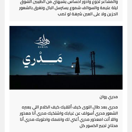
والمشاعر تجوع وادور احساس يشبهني من الطيبين الشوق
ليلة عتيمة والسوالف شموع يسترسل البال ونغرق بالشعور
الحزين ولا على العين شرهة لو تصب
مدري روان
مدري بعد طال النوى كيف ألتقيك كيف الكلام اللي يعبره
الشعور مدري أسولف عن غيابك واشتكيك مدري أنا معذور
واللا أنت امعذور مدري أغني لك واضمك واحتويك مدري أنا
محتاج تجبير الكسور كل