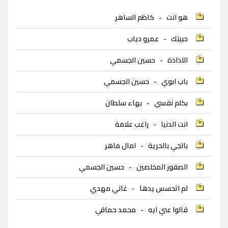
هو انت
-
كاظم الساهر
حبيتك
-
عمرو دياب
اللذاذة
-
حسين الجسمي
باب ابوي
-
حسين الجسمي
بكلم نفسي
-
بهاء سلطان
انت الدنيا
-
راغب علامة
بالجي بالحرية
-
امال ماهر
الصقور المخلصين
-
حسين الجسمي
لم اتحسس يدها
-
غاني مهدي
قالوا عني ايه
-
محمد حماقي