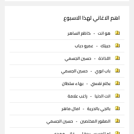
اهم الاغاني لهذا الاسبوع
هو انت
-
كاظم الساهر
حبيتك
-
عمرو دياب
اللذاذة
-
حسين الجسمي
باب ابوي
-
حسين الجسمي
بكلم نفسي
-
بهاء سلطان
انت الدنيا
-
راغب علامة
بالجي بالحرية
-
امال ماهر
الصقور المخلصين
-
حسين الجسمي
لم اتحسس يدها
-
غاني مهدي