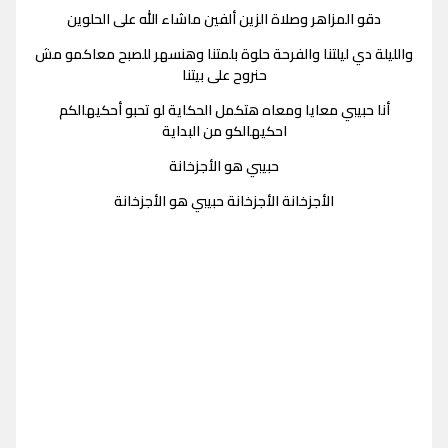
دقو المزاهر وصلاة الزين ألفين ماشاء الله على الحلوين
والليلة دي ليلتنا والفرحة حلوة بلمتنا وهنسهر للصبح معاكمو مش
حنروح على بيتنا
أنا حبيبي معايا ومعاه هتكمل الحكاية لو تحبو أحكيهالكم
احكيهالكو من البداية
حبيبي هو الأجزخانة
الأجزخانة الأجزخانة حبيبي هو الأجزخانة