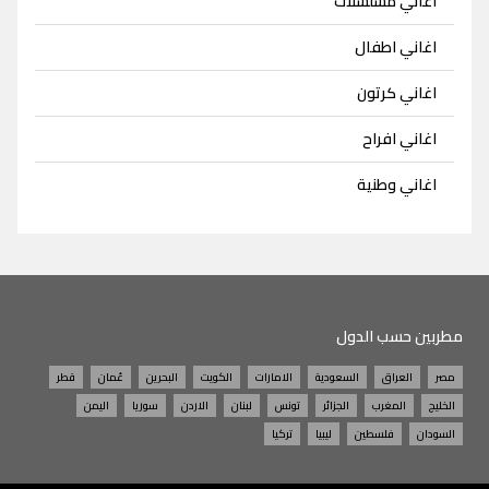
اغاني مسلسلات
اغاني اطفال
اغاني كرتون
اغاني افراح
اغاني وطنية
مطربين حسب الدول
مصر
العراق
السعودية
الامارات
الكويت
البحرين
عُمان
قطر
الخليج
المغرب
الجزائر
تونس
لبنان
الاردن
سوريا
اليمن
السودان
فلسطين
ليبيا
تركيا