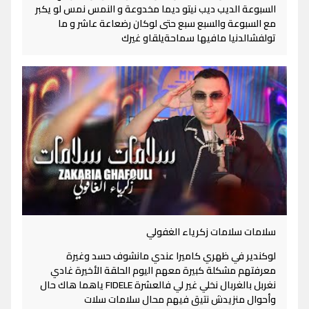
السبوعة الديب ديب نيتو ديما مخدوعة و النمس نمس لو يكبر
مع السبوعة والسبع سبع حتى لوكان رضعاعة عاشر و ما
تولفشالدنيا مافيها سماحةيلقاو غيرك
سلامات سلامات زكرياء الغفولي
لوكندير في ظهري كاميرا عندي مانشوف حسد وغيرة
معرفتهم مشكلة كبيرة معهم اليوم الحلقة الأخيرة غادي
نغربل بالغربال نخلي غير لي فالعشرة FIDELE ياهما هاك حال
وأحوال منزيدش نتيق فيهم محال سلامات سلات