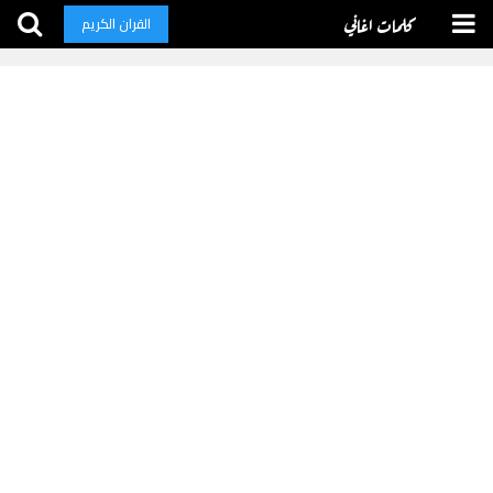
كلمات اغاني
القران الكريم