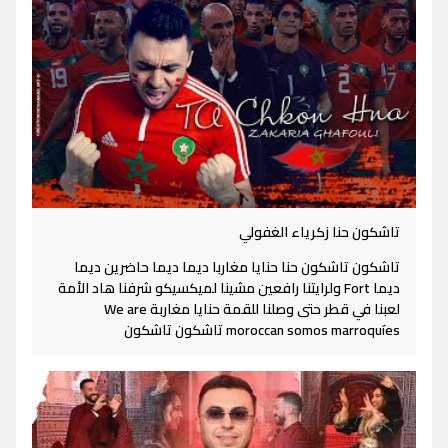
تاشكون حنا زكرياء الغفولي
تاشكون تاشكون حنا حنايا مغاربا ديما ديما حاضرين ديما
ديما Fort ولرايتنا رافعين مشينا لميكسيكو شرفنا هاد الأمة
لعبنا في قطر حتى وصلنا للقمة حنايا مغاربة We are
moroccan somos marroquíes تاشكون تاشكون