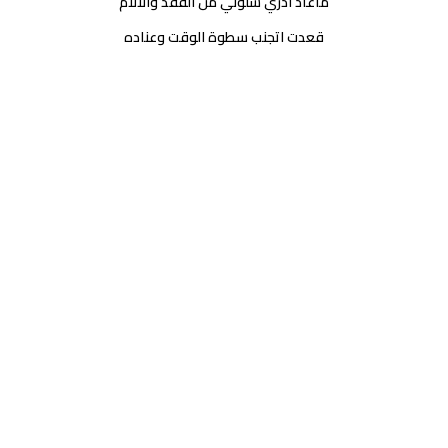
ماعاد ادري شلوني من الفقد والآلام
قعدت اتجنب سطوة الوقت وعناده