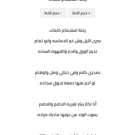
+ حجم الخط
- حجم الخط
رحلة استجمام كلمات
سرى الليل وش غير الحماسه وابو تمام
نديم الورق والحبر والقهوه الساده
بصدري كلام وفي خيالي وصل واوهام
لو اخير منها دمعة فـوق سجاده
أنا اكثر بشر تغريه الاحلام والاحلام
يموت الولد من دونها مادرك مراده