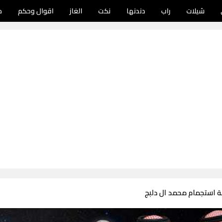
شيلات
راب
دندنها
نكت
الغاز
اقوال وحكم
د
ة استجمام محمد ال دلبج