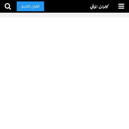
كلمات اغاني
القران الكريم