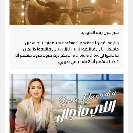
سير سين زينة الداودية
واليوم نقولها sur scène Sur scène ياموتوا يالحاسدين
حاسدين يالي فالنيفوا نازلين نازلين يالي فالنيفوا طايحين
ماخليتوا لي le choix le choix عليكم درت كروة كروة منخمم أنا
2 foix منخمم أنا 2 foix يافي ضهري