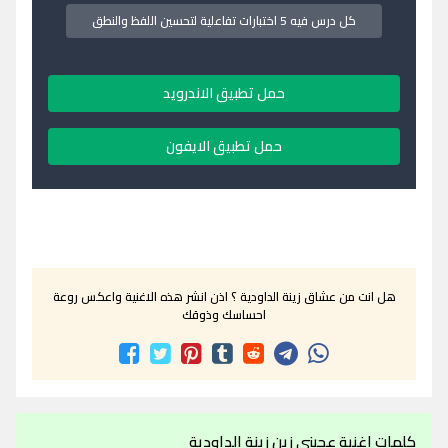
كل درس فيه 5 اختبارات تفاعلية لتحسين اللفظ والنطق
حمل تطبيق الاندرويد
حمل تطبيق الايفون
هل انت من عشاق زينة الداودية ؟ اذن انشر هذه الاغنية واعكس روعة
احساسك وذوقك
كلمات اغنية عجبني زين زينة الداودية