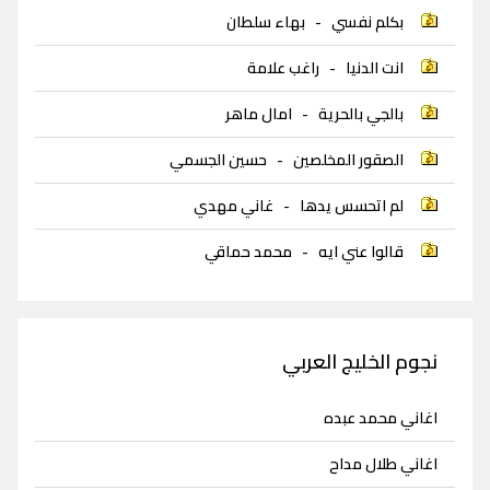
بكلم نفسي
-
بهاء سلطان
انت الدنيا
-
راغب علامة
بالجي بالحرية
-
امال ماهر
الصقور المخلصين
-
حسين الجسمي
لم اتحسس يدها
-
غاني مهدي
قالوا عني ايه
-
محمد حماقي
نجوم الخليج العربي
اغاني محمد عبده
اغاني طلال مداح