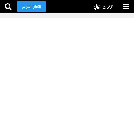
كلمات اغاني
القران الكريم