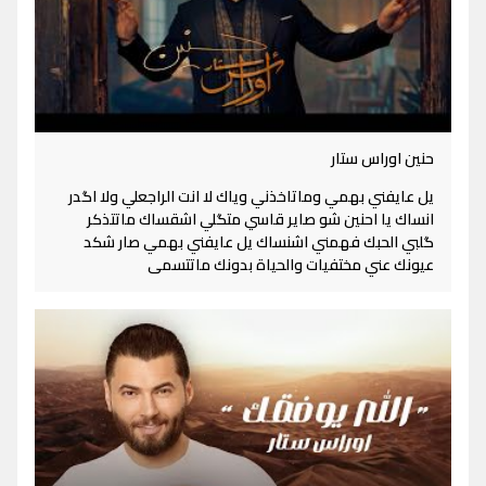
حنين اوراس ستار
يل عايفني بهمي وماتاخذني وياك لا انت الراجعلي ولا اگدر
انساك يا احنين شو صاير قاسي متگلي اشقساك ماتتذكر
گلبي الحبك فهمني اشنساك يل عايفني بهمي صار شكد
عيونك عني مختفيات والحياة بدونك ماتتسمى