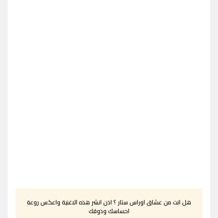
هل انت من عشاق اوراس ستار ؟ اذن انشر هذه الاغنية واعكس روعة
احساسك وذوقك