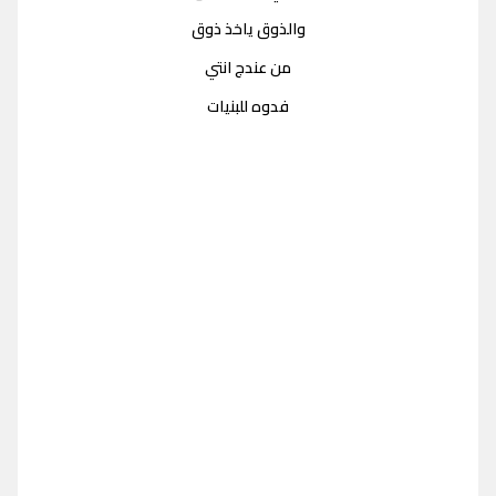
والذوق ياخذ ذوق
من عندج انتي
فدوه للبنيات