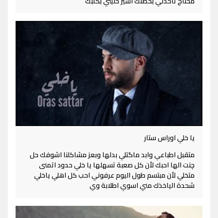
محتاج تاخذني بحضنك اسير خليني بگلبك
يا خلي اوراس ستار
متقبل اطباعي وابد ماگتلي بدلها وبعز مشاكلنا اشوفك حل
چنت الها احبك لأن كل صعبة تسهلها يا خلي حدود اتمنى
متخلي لأن مبتسم طول اليوم عرفوني احب كل اهلي ياخلي
شحدة الياخذك مني اسوي اطلابة وي