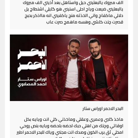
الف مبروك يالبعتيني حيل واستاهل بعد أذيني الف مبروك
يالبعتيني ضيعت وياج احلى اسنيني هو گليلي اشنطاچ يل
دلالي ماكفاج واني الخذته منچ ياكفيني انه مااذكر بحبچ
قصرت چنت كلشي وهسه ماهمچ صرت عاب
البحر الاحمر اوراس ستار
ماخذ گلبي وعمري وعقلي وماخذني كلي انت ويايه بكل
اوقاتي وچنك من اهلي حبك لحضه بلحضه ويايه بنص روحي
امخلي ثق برب الكون وصدك انت مجنني وياك للبحر الاحمر اطير