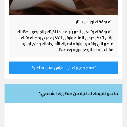
الله يوفقك اوراس ستار
الله يوفقك وتلاكي الخير بأيامك ما اذيتك يالجارحني بخذلانك
ابقى اتذكر جرحي المنك وابقى اتذكر عمري بحظنك مثلك
ماصير اني واقسى وابقه ادعيلك الله يطمنك وحتى لو بيه
مشاعر بعد مانرجع سويه بعد هذا
تصفح جميع اغاني اوراس ستار 58 اغنية
ما هو تقييمك للاغنية من منظورك الشخصي؟