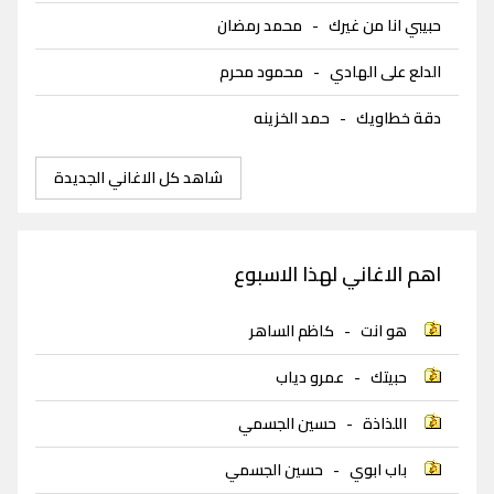
حبيبي انا من غيرك
-
محمد رمضان
الدلع على الهادي
-
محمود محرم
دقة خطاويك
-
حمد الخزينه
شاهد كل الاغاني الجديدة
اهم الاغاني لهذا الاسبوع
هو انت
-
كاظم الساهر
حبيتك
-
عمرو دياب
اللذاذة
-
حسين الجسمي
باب ابوي
-
حسين الجسمي