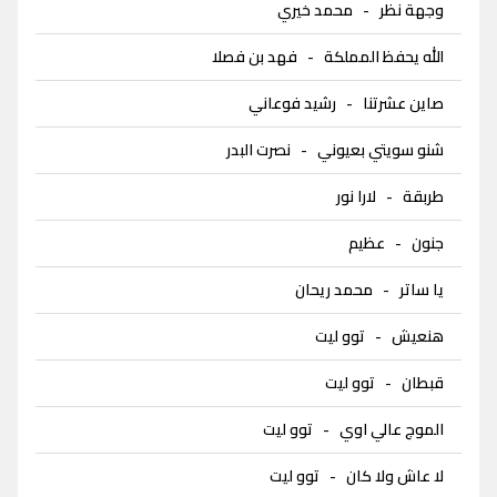
وجهة نظر
-
محمد خيري
الله يحفظ المملكة
-
فهد بن فصلا
صاين عشرتنا
-
رشيد فوعاني
شنو سويتي بعيوني
-
نصرت البدر
طربقة
-
لارا نور
جنون
-
عظيم
يا ساتر
-
محمد ريحان
هنعيش
-
توو ليت
قبطان
-
توو ليت
الموج عالي اوي
-
توو ليت
لا عاش ولا كان
-
توو ليت