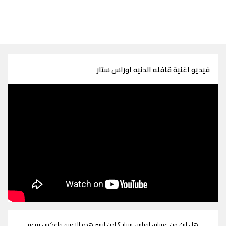
فيديو اغنية قافله الدنيه اوراس ستار
هل انت من عشاق اوراس ستار ؟ اذن انشر هذه الاغنية واعكس روعة