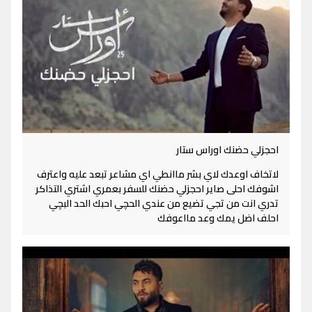
احجزلي حضنك اوراس ستار
لاتخاف اوعدك لاي بشر ماانطي اي مشاعر تبعد عليه واعترف
اشوفك احلى صاير احجزلي حضنك للسفر بعمري اشتري التذاكر
تدري انت من تجي تضيع من عندي الحچي احبك الحد البچي
احلف اضل يمك وعد مااعوفك