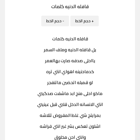
قافله الدنيه كلمات
+ حجم الخط
- حجم الخط
قافله الدنيه كلمات
يل قافله الدنيه وملف السمر
يااحلى صدفه صارت بهالعمر
كدماحنينه اهواي انتي تره
لو قمبله اتحضين ماتنفجر
ماكو احلى منج ابد ماشفت صدگيني
انتي الانسانه الدخل قلبي قبل عينيني
بمرايتج شي غلط المفروض تتلاشه
اشلون تعكس بشر غير انتي فراشه
وانتي احن مخلوق