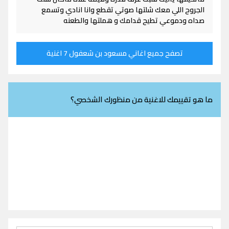
الجروح اللي معك شلتها صوتي تقطع وانا انادي وتسمع
صداه ودموعي تطيح قدامك و هملتها والطعنه
تصفح جميع اغاني مسعود بن شعفول 7 اغنية
ما هو تقييمك للاغنية من منظورك الشخصي؟