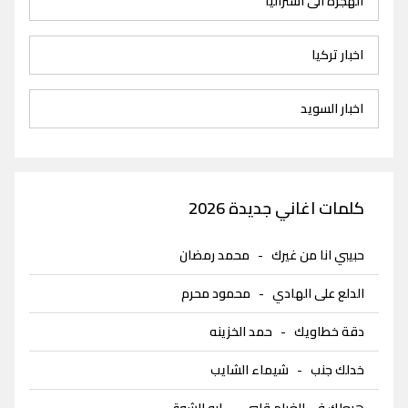
الهجرة الى استراليا
اخبار تركيا
اخبار السويد
كلمات اغاني جديدة 2026
حبيبي انا من غيرك
-
محمد رمضان
الدلع على الهادي
-
محمود محرم
دقة خطاويك
-
حمد الخزينه
خدلك جنب
-
شيماء الشايب
هبعلك في الغرام قلبي
-
ابو الشوق