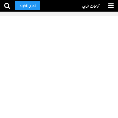
كلمات اغاني
القران الكريم