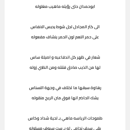
ابوحمدان حتى رؤيته ماهيب مغلوله
الى كثر المجادل لجل شوط يحبس الانفاس
على حمر النعم لون الحمر ينشاف مفعوله
شعار في ظهر كل اندفاعيه و اصيلة ساس
لها من الذيب صادق فتنته ومن الظبي زوله
رهاوة سبقها ما تختلف في وجهة النسناس
يشك الحاضر انها فوق متن الريح منقوله
طموحات الرياسه ماهي بـ لحية شداد وكاس
بقى سيف نحامي له بـ ست سيوف مسلوله