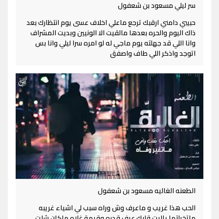
سر ليلي مسعود بن شعفول
حبيبي دامني ارقبك ترجع ماعلي اخلاف عسى يوم انتظارك بعد
ذاك اليوم والحره بعدها مالقيت الا الونيين وبديت المشراف
وانا اللي قد جهلته يوم ماجي له لو امره سرا ليلي وانا بس
اتوجد واذكر اللي طاف واصفق
الطعنه الغاليه مسعود بن شعفول
الحب هذا غريب و ماعرف وش وراه سبب لي اشياء غريبه
ماتخيلتها ياليت قلبك عرف قدره وقيمة غلاه ماكان شلت