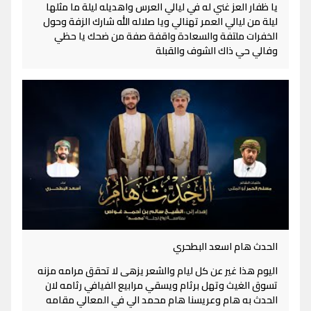
يا ظفار العز غني له في ليالي العرس واهديله ليلة ما مثلها
ليلة من ليالي العمر تهنالي ويا صلاله الله شارك الزفة وحول
الخفرات ملتفة والسعادة واقفة صفة من ضحك يا حظي
وفالي حي ذاك الشوف والقبلة
الحدث هام اسعد البطحري
اليوم هذا غير عن كل ليام والشعر يزهى لا تحقق مرامه مزنه
تسوق الغيث وتهل برثام ويسقي مرابيع الفيافي رثامه لان
الحدث به هام وعريسنا هام محمد الي في المعالي مقامه