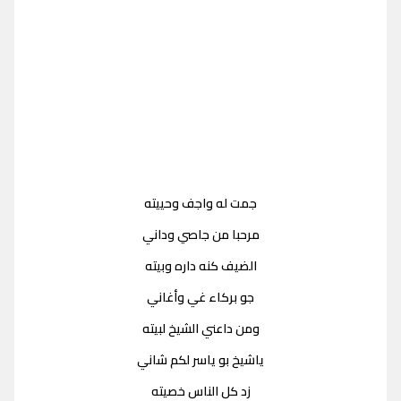
جمت له واجف وحييته
مرحبا من جاصي وداني
الضيف كنه داره وبيته
جو بركاء غي وأغاني
ومن داعني الشيخ لبيته
ياشيخ بو ياسر لكم شاني
زد كل الناس خصيته