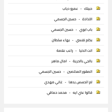
حبيتك
-
عمرو دياب
اللذاذة
-
حسين الجسمي
باب ابوي
-
حسين الجسمي
بكلم نفسي
-
بهاء سلطان
انت الدنيا
-
راغب علامة
بالجي بالحرية
-
امال ماهر
الصقور المخلصين
-
حسين الجسمي
لم اتحسس يدها
-
غاني مهدي
قالوا عني ايه
-
محمد حماقي