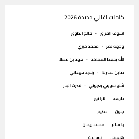
كلمات اغاني جديدة 2026
اشوف الفراق
-
فالح الطوق
وجهة نظر
-
محمد خيري
الله يحفظ المملكة
-
فهد بن فصلا
صاين عشرتنا
-
رشيد فوعاني
شنو سويتي بعيوني
-
نصرت البدر
طربقة
-
لارا نور
جنون
-
عظيم
يا ساتر
-
محمد ريحان
هنعيش
-
توو ليت