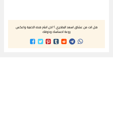
هل انت من عشاق اسعد البطحري ؟ اذن انشر هذه الاغنية واعكس
روعة احساسك وذوقك