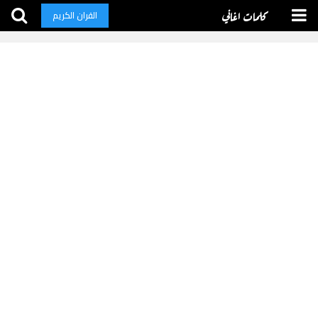
كلمات اغاني
القران الكريم