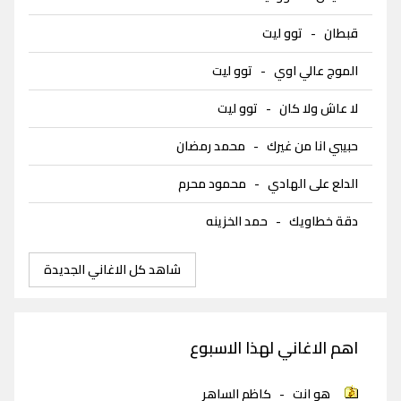
قبطان
-
توو ليت
الموج عالي اوي
-
توو ليت
لا عاش ولا كان
-
توو ليت
حبيبي انا من غيرك
-
محمد رمضان
الدلع على الهادي
-
محمود محرم
دقة خطاويك
-
حمد الخزينه
شاهد كل الاغاني الجديدة
اهم الاغاني لهذا الاسبوع
هو انت
-
كاظم الساهر